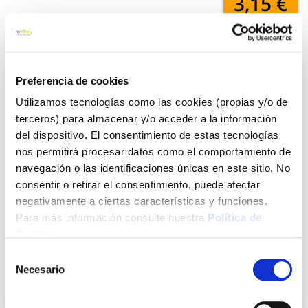
3,15 €
Añadir al carrito
Preferencia de cookies
Utilizamos tecnologías como las cookies (propias y/o de
terceros) para almacenar y/o acceder a la información
Click&Collect - Recogida gratis
Envío a domicilio:
en nuestras tiendas
5 días hábiles
del dispositivo. El consentimiento de estas tecnologías
nos permitirá procesar datos como el comportamiento de
navegación o las identificaciones únicas en este sitio. No
+ INFO
consentir o retirar el consentimiento, puede afectar
negativamente a ciertas características y funciones.
Para más información consulte nuestra
Política de
LOCALIZA TU TIENDA MÁS CERCANA
Cookies
.
Selección
Necesario
de
También te puede interesar
consentimiento