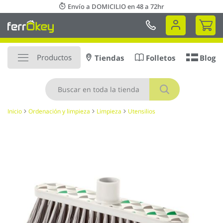
Ir
Envío a DOMICILIO en 48 a 72hr
al
Mi 
contenido
Productos
Tiendas
Folletos
Blog
Buscar
Inicio
Ordenación y limpieza
Limpieza
Utensilios
Saltar
al
final
de
la
galería
de
imágenes