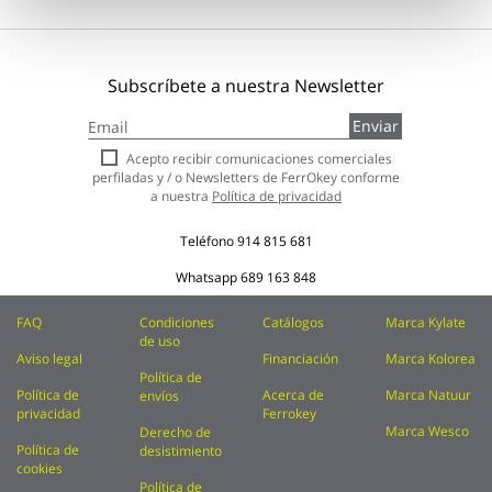
Subscríbete a nuestra Newsletter
Inscríbase
Enviar
a
nuestro
Acepto recibir comunicaciones comerciales
boletín
perfiladas y / o Newsletters de FerrOkey conforme
de
a nuestra
Política de privacidad
noticias:
Teléfono
914 815 681
Whatsapp
689 163 848
FAQ
Condiciones
Catálogos
Marca Kylate
de uso
Aviso legal
Financiación
Marca Kolorea
Política de
Política de
Acerca de
Marca Natuur
envíos
privacidad
Ferrokey
Marca Wesco
Derecho de
Política de
desistimiento
cookies
Política de