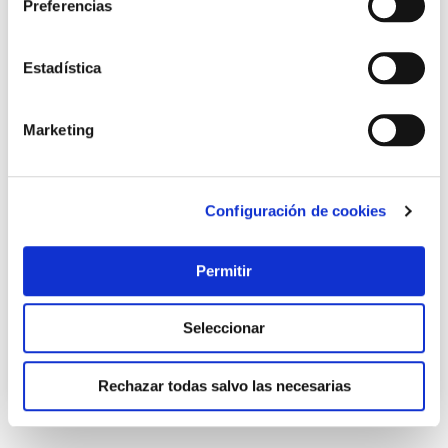
Preferencias
Estadística
Marketing
Configuración de cookies
TOP VENTAS
Cubo con escurridor 14 l ruedas automatico lila mery
Mery
Permitir
22,70 €
Seleccionar
Añadir al carrito
Rechazar todas salvo las necesarias