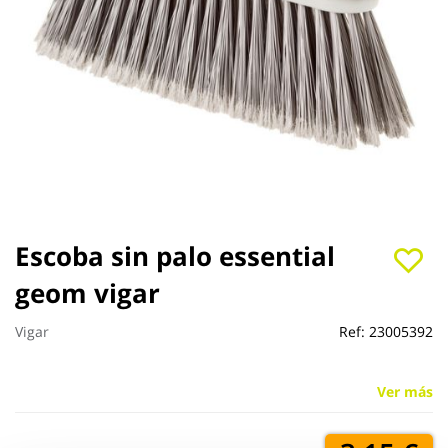
Saltar
Escoba sin palo essential
al
geom vigar
comienzo
de
la
Vigar
Ref:
23005392
galería
de
imágenes
Ver más