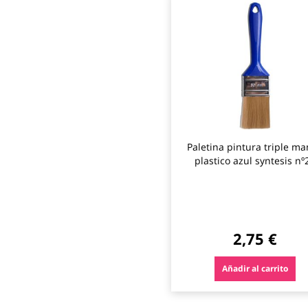
Paletina pintura triple m
plastico azul syntesis nº
b.cano
2,75 €
Añadir al carrito