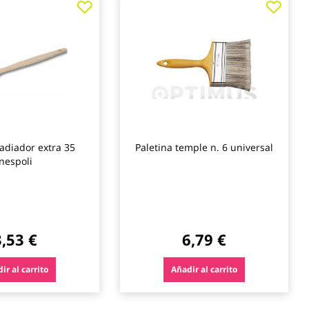
a
a
los
los
favoritos
favo
radiador extra 35
Paletina temple n. 6 universal
nespoli
3,53 €
6,79 €
ir al carrito
Añadir al carrito