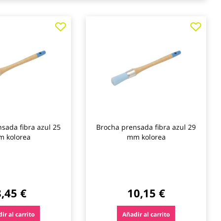
Agregar
Agre
a
a
los
los
favoritos
favo
sada fibra azul 25
Brocha prensada fibra azul 29
 kolorea
mm kolorea
8,45 €
10,15 €
ir al carrito
Añadir al carrito