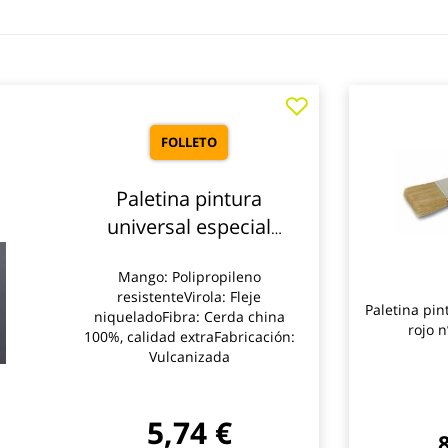
FOLLETO
Paletina pintura
universal especial
acrilico mango blanco
Mango: Polipropileno
3871
resistenteVirola: Fleje
Paletina pin
niqueladoFibra: Cerda china
rojo n
100%, calidad extraFabricación:
Vulcanizada
5,74 €