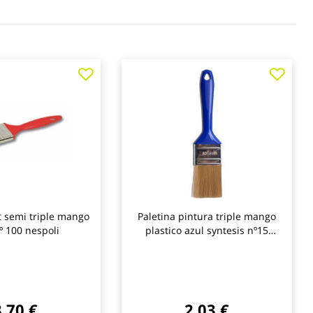
Agregar
Agre
a
a
los
los
favoritos
favo
t semi triple mango
Paletina pintura triple mango
º 100 nespoli
plastico azul syntesis nº15
b.cano
8,70 €
2,03 €