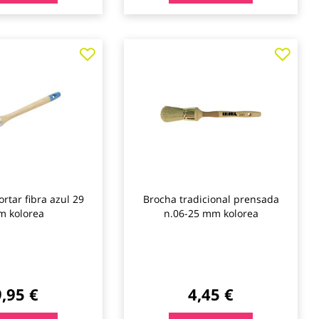
Agregar
Agre
a
a
los
los
favoritos
favo
rtar fibra azul 29
Brocha tradicional prensada
 kolorea
n.06-25 mm kolorea
9,95 €
4,45 €