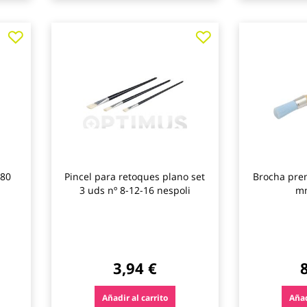
Agregar
Agregar
a
a
los
los
favoritos
favoritos
 80
Pincel para retoques plano set
Brocha pren
3 uds nº 8-12-16 nespoli
mm
3,94 €
Añadir al carrito
Añad