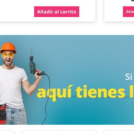
Añadir al carrito
Añad
Agregar
Agregar