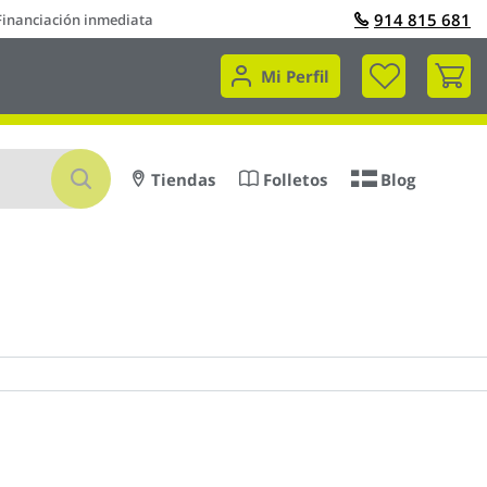
914 815 681
Financiación inmediata
Mi 
Mi Perfil
Buscar
Tiendas
Folletos
Blog