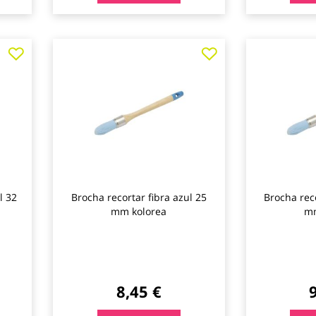
Agregar
Agregar
a
a
los
los
favoritos
favoritos
l 32
Brocha recortar fibra azul 25
Brocha reco
mm kolorea
mm
8,45 €