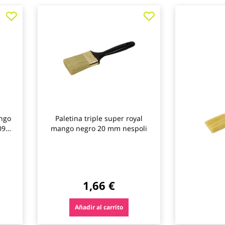
Agregar
Agregar
Agregar
a
a
a
los
los
los
favoritos
favoritos
favoritos
ango
Paletina triple super royal
09
mango negro 20 mm nespoli
1,66 €
Añadir al carrito