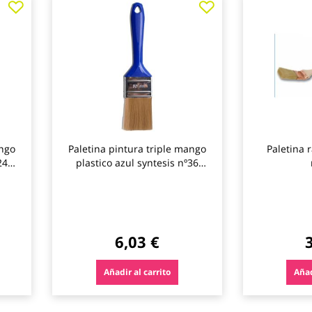
a
a
los
los
favoritos
favoritos
ango
Paletina pintura triple mango
Paletina 
24
plastico azul syntesis nº36
b.cano
6,03 €
Añadir al carrito
Añad