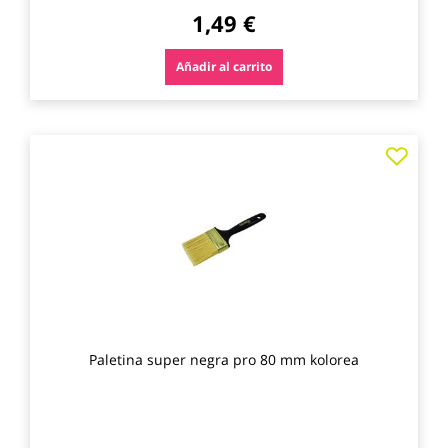
1,49 €
Añadir al carrito
Agre
a
los
favo
Paletina super negra pro 80 mm kolorea