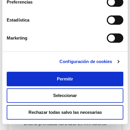
Preferencias
Estadística
8,45 €
Marketing
Añadir al carrito
Agre
Configuración de cookies
a
los
favo
Permitir
Seleccionar
Rechazar todas salvo las necesarias
Brocha prensada fibra azul 29 mm kolorea