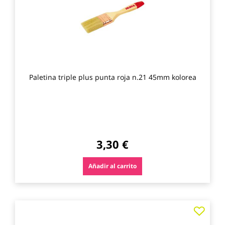
Paletina triple plus punta roja n.21 45mm kolorea
3,30 €
Añadir al carrito
Agre
a
los