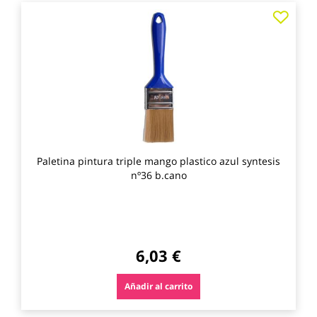
Agre
a
los
favo
Paletina pintura triple mango plastico azul syntesis
nº36 b.cano
6,03 €
Añadir al carrito