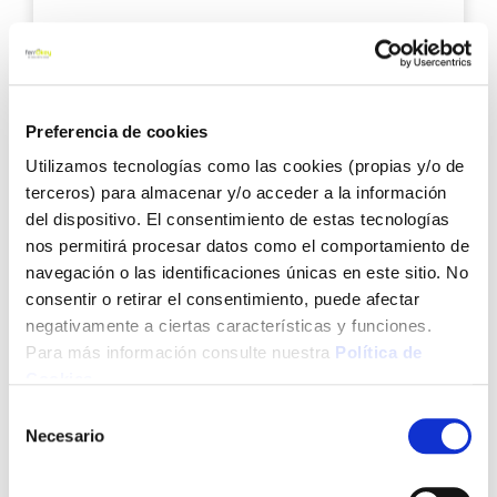
3,94 €
Añadir al carrito
Preferencia de cookies
Utilizamos tecnologías como las cookies (propias y/o de
terceros) para almacenar y/o acceder a la información
Agre
del dispositivo. El consentimiento de estas tecnologías
a
nos permitirá procesar datos como el comportamiento de
los
navegación o las identificaciones únicas en este sitio. No
favo
consentir o retirar el consentimiento, puede afectar
negativamente a ciertas características y funciones.
Para más información consulte nuestra
Política de
Cookies
.
Selección
Necesario
de
Brocha prensada fibra azul 25 mm kolorea
consentimiento