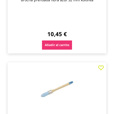
10,45 €
Añadir al carrito
Agre
a
los
favo