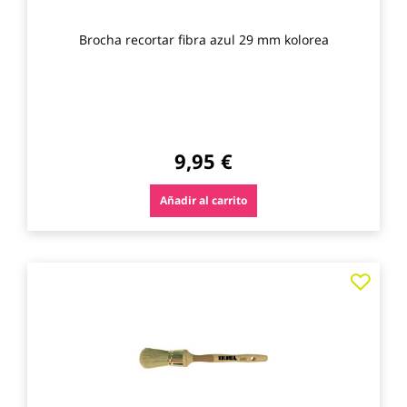
Brocha recortar fibra azul 29 mm kolorea
9,95 €
Añadir al carrito
Agre
a
los
favo