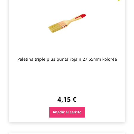
a
los
favo
Paletina triple plus punta roja n.27 55mm kolorea
4,15 €
Añadir al carrito