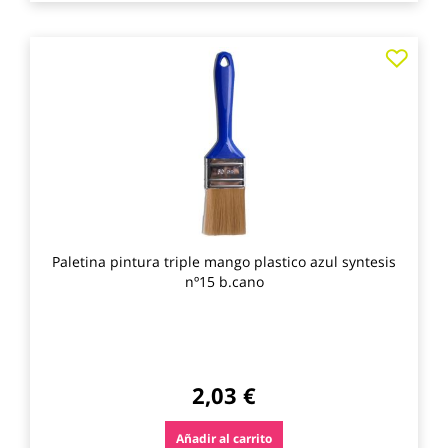
Agre
a
los
favo
Paletina pintura triple mango plastico azul syntesis
nº15 b.cano
2,03 €
Añadir al carrito