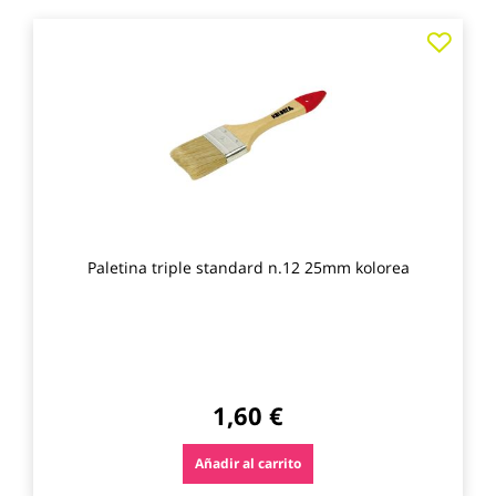
Agre
a
los
favo
Paletina triple standard n.12 25mm kolorea
1,60 €
Añadir al carrito