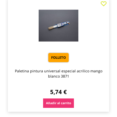
Agre
a
los
favo
FOLLETO
Paletina pintura universal especial acrilico mango
blanco 3871
5,74 €
Añadir al carrito