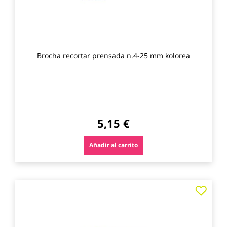
Brocha recortar prensada n.4-25 mm kolorea
5,15 €
Añadir al carrito
Agre
a
los
favo