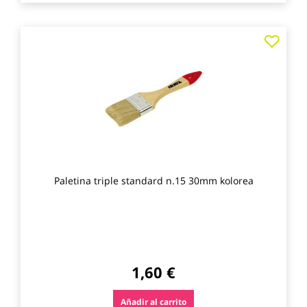
Agre
a
los
favo
Paletina triple standard n.15 30mm kolorea
1,60 €
Añadir al carrito