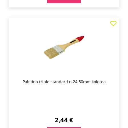
Agre
a
los
favo
Paletina triple standard n.24 50mm kolorea
2,44 €