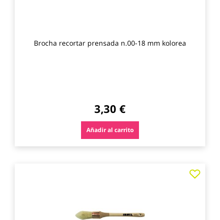
Brocha recortar prensada n.00-18 mm kolorea
3,30 €
Añadir al carrito
Agre
a
los
favo