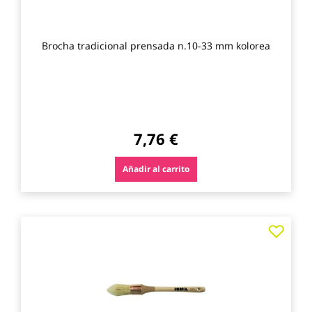
Brocha tradicional prensada n.10-33 mm kolorea
7,76 €
Añadir al carrito
Agre
a
los
favo