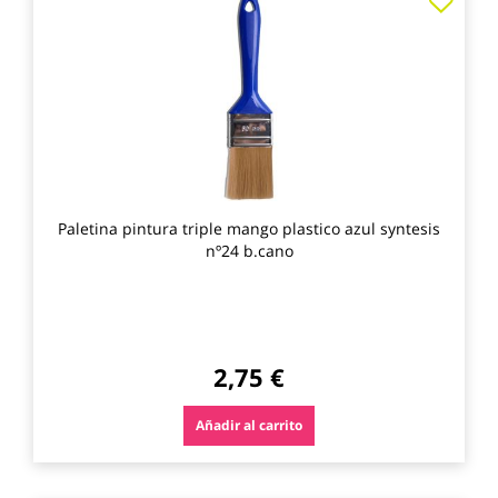
a
los
favo
Paletina pintura triple mango plastico azul syntesis
nº24 b.cano
2,75 €
Añadir al carrito