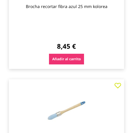
Brocha recortar fibra azul 25 mm kolorea
8,45 €
Añadir al carrito
Agre
a
los
favo