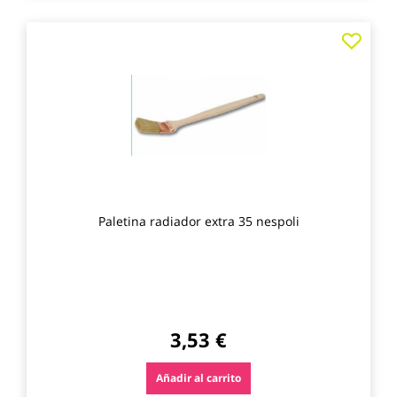
Agre
a
los
favo
Paletina radiador extra 35 nespoli
3,53 €
Añadir al carrito