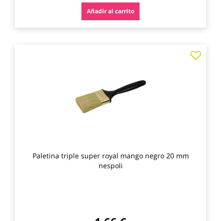
Añadir al carrito
Agre
a
los
favo
Paletina triple super royal mango negro 20 mm
nespoli