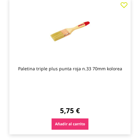
Agre
a
los
favo
Paletina triple plus punta roja n.33 70mm kolorea
5,75 €
Añadir al carrito