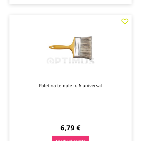
Agre
a
los
favo
Paletina temple n. 6 universal
6,79 €