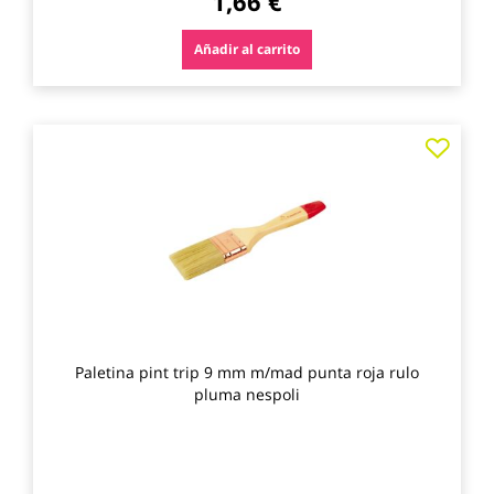
1,66 €
Añadir al carrito
Agre
a
los
favo
Paletina pint trip 9 mm m/mad punta roja rulo
pluma nespoli