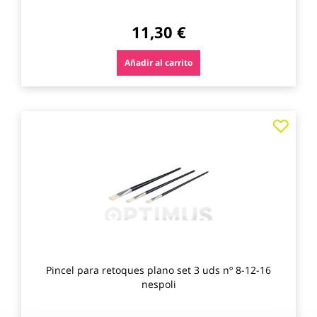
11,30 €
Añadir al carrito
Agre
a
los
favo
Pincel para retoques plano set 3 uds nº 8-12-16
nespoli