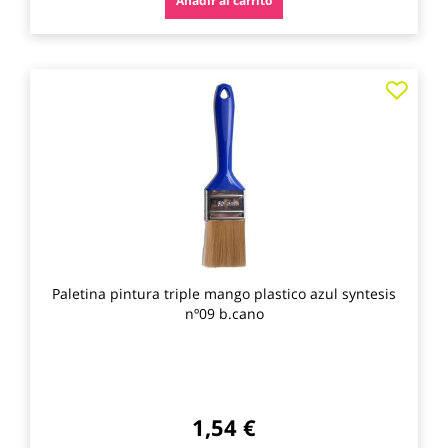
Añadir al carrito
Agre
a
los
favo
Paletina pintura triple mango plastico azul syntesis
nº09 b.cano
1,54 €