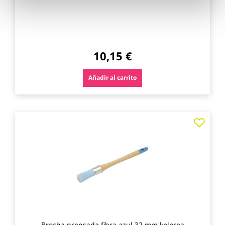
10,15 €
Añadir al carrito
Agre
a
los
favo
Brocha prensada fibra azul 32 mm kolorea