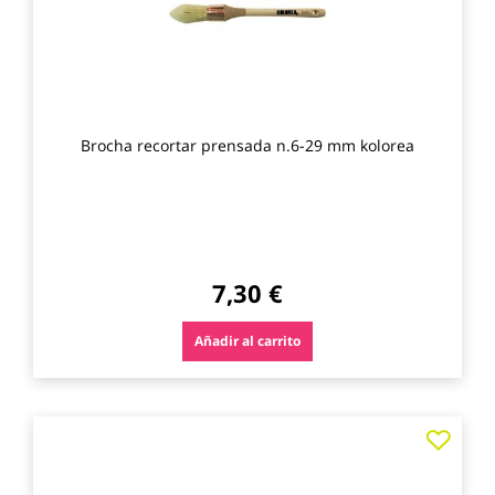
Brocha recortar prensada n.6-29 mm kolorea
7,30 €
Añadir al carrito
Agre
a
los
favo