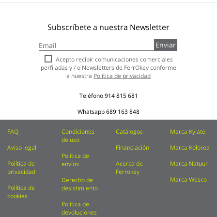
Subscríbete a nuestra Newsletter
Inscríbase
Enviar
a
nuestro
Acepto recibir comunicaciones comerciales
boletín
perfiladas y / o Newsletters de FerrOkey conforme
de
a nuestra
Política de privacidad
noticias:
Teléfono
914 815 681
Whatsapp
689 163 848
FAQ
Condiciones
Catálogos
Marca Kylate
de uso
Aviso legal
Financiación
Marca Kolorea
Política de
Política de
Acerca de
Marca Natuur
envíos
privacidad
Ferrokey
Marca Wesco
Derecho de
Política de
desistimiento
cookies
Política de
devoluciones