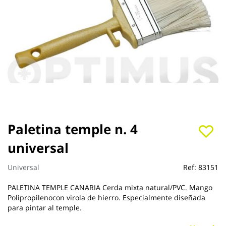
Saltar
Paletina temple n. 4
al
universal
comienzo
de
la
Universal
Ref:
83151
galería
de
PALETINA TEMPLE CANARIA Cerda mixta natural/PVC. Mango
imágenes
Polipropilenocon virola de hierro. Especialmente diseñada
para pintar al temple.