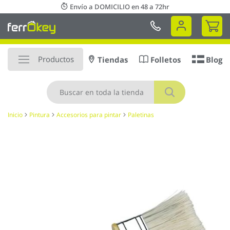
Ir
Envío a DOMICILIO en 48 a 72hr
al
Mi 
contenido
Productos
Tiendas
Folletos
Blog
Buscar
Inicio
Pintura
Accesorios para pintar
Paletinas
Saltar
al
final
de
la
galería
de
imágenes