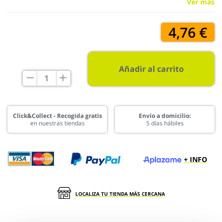
Ver más
4,76 €
Añadir al carrito
Click&Collect - Recogida gratis
Envío a domicilio:
en nuestras tiendas
5 días hábiles
+ INFO
LOCALIZA TU TIENDA MÁS CERCANA