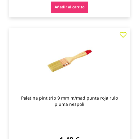
Añadir al carrito
Agre
a
los
favo
Paletina pint trip 9 mm m/mad punta roja rulo
pluma nespoli