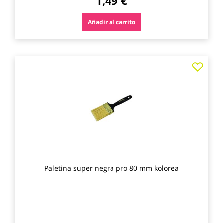
1,49 €
Añadir al carrito
Agre
a
los
favo
Paletina super negra pro 80 mm kolorea