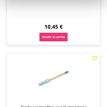
10,45 €
Añadir al carrito
Agre
a
los
favo
Brocha recortar fibra azul 21 mm kolorea