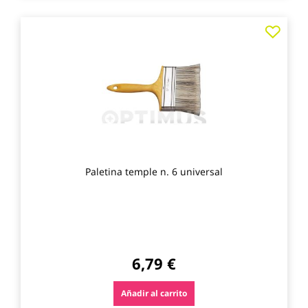
Agre
a
los
favo
Paletina temple n. 6 universal
6,79 €
Añadir al carrito