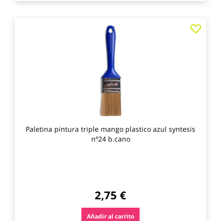
Agre
a
los
favo
Paletina pintura triple mango plastico azul syntesis
nº24 b.cano
2,75 €
Añadir al carrito