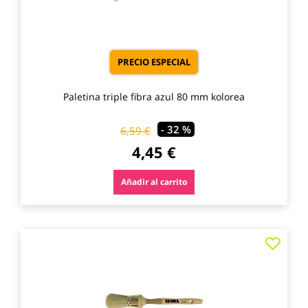
PRECIO ESPECIAL
Paletina triple fibra azul 80 mm kolorea
- 32 %
6,59 €
4,45 €
Añadir al carrito
Agre
a
los
favo