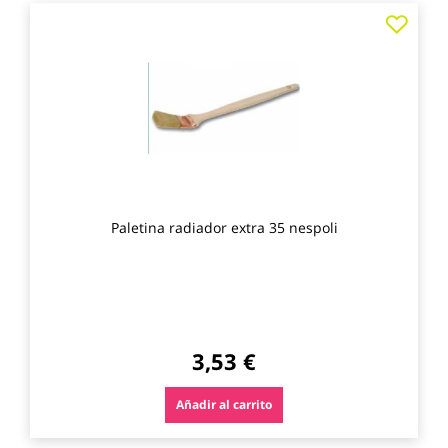
Agre
a
los
favo
Paletina radiador extra 35 nespoli
3,53 €
Añadir al carrito