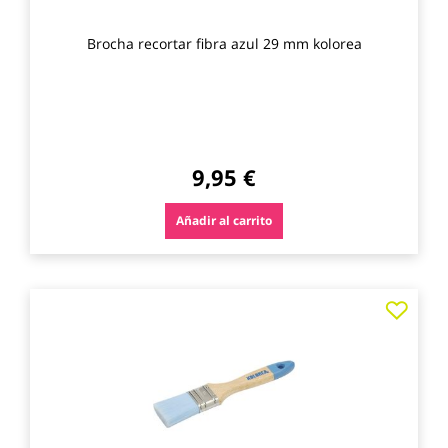
Brocha recortar fibra azul 29 mm kolorea
9,95 €
Añadir al carrito
Agre
a
los
favo