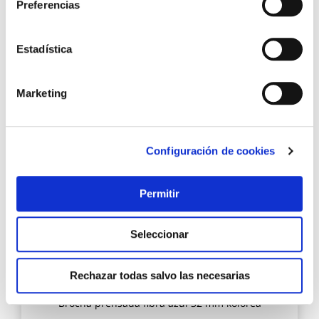
Preferencias
Estadística
10,15 €
Marketing
Añadir al carrito
Agre
Configuración de cookies
a
los
favo
Permitir
Seleccionar
Rechazar todas salvo las necesarias
Brocha prensada fibra azul 32 mm kolorea