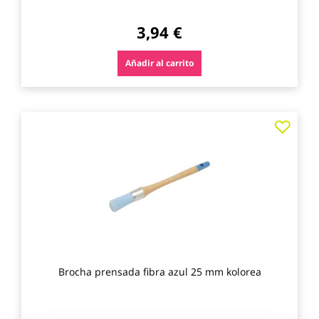
3,94 €
Añadir al carrito
Agre
a
los
favo
Brocha prensada fibra azul 25 mm kolorea