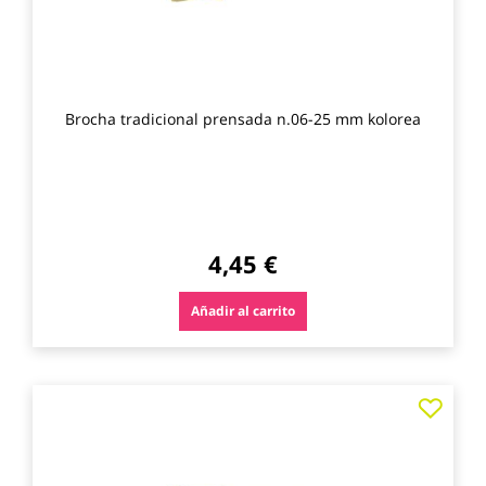
Brocha tradicional prensada n.06-25 mm kolorea
4,45 €
Añadir al carrito
Agre
a
los
favo