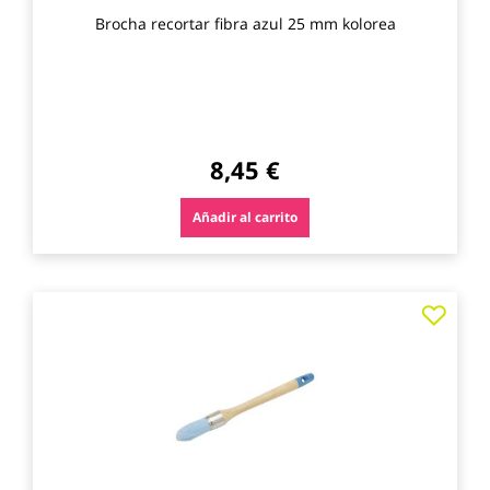
Brocha recortar fibra azul 25 mm kolorea
8,45 €
Añadir al carrito
Agre
a
los
favo