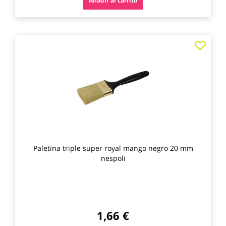
Añadir al carrito
Agre
a
los
favo
Paletina triple super royal mango negro 20 mm
nespoli
1,66 €