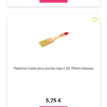
Agre
a
los
favo
Paletina triple plus punta roja n.33 70mm kolorea
5,75 €