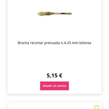
favo
Brocha recortar prensada n.4-25 mm kolorea
5,15 €
Añadir al carrito
Agre