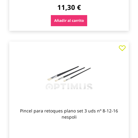
11,30 €
Añadir al carrito
Agre
a
los
favo
Pincel para retoques plano set 3 uds nº 8-12-16
nespoli