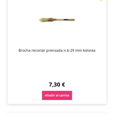
a
los
favo
Brocha recortar prensada n.6-29 mm kolorea
7,30 €
Añadir al carrito