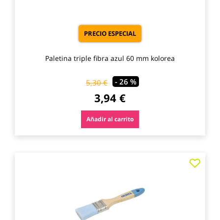
PRECIO ESPECIAL
Paletina triple fibra azul 60 mm kolorea
- 26 %
5,30 €
3,94 €
Añadir al carrito
Agre
a
los
favo