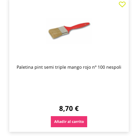
Agre
a
los
favo
Paletina pint semi triple mango rojo nº 100 nespoli
8,70 €
Añadir al carrito