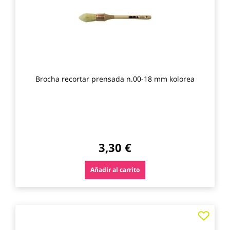
Brocha recortar prensada n.00-18 mm kolorea
3,30 €
Añadir al carrito
Agre
a
los