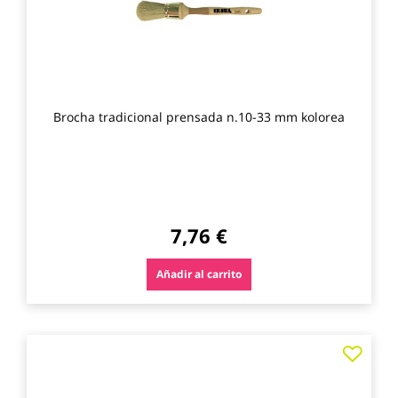
Brocha tradicional prensada n.10-33 mm kolorea
7,76 €
Añadir al carrito
Agre
a
los
favo