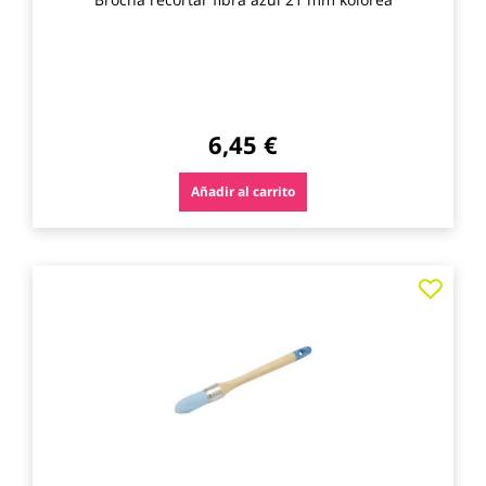
6,45 €
Añadir al carrito
Agre
a
los
favo