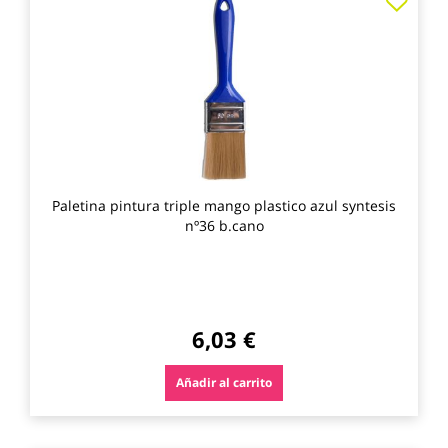
a
los
favo
Paletina pintura triple mango plastico azul syntesis
nº36 b.cano
6,03 €
Añadir al carrito