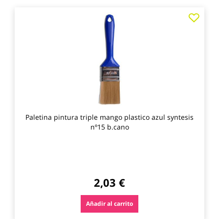
Agre
a
los
favo
Paletina pintura triple mango plastico azul syntesis
nº15 b.cano
2,03 €
Añadir al carrito