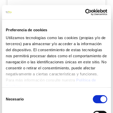
8,45 €
Añadir al carrito
Preferencia de cookies
Utilizamos tecnologías como las cookies (propias y/o de
terceros) para almacenar y/o acceder a la información
Agre
del dispositivo. El consentimiento de estas tecnologías
a
nos permitirá procesar datos como el comportamiento de
los
navegación o las identificaciones únicas en este sitio. No
favo
consentir o retirar el consentimiento, puede afectar
negativamente a ciertas características y funciones.
Para más información consulte nuestra
Política de
Cookies
.
Selección
Necesario
de
Brocha prensada fibra azul 29 mm kolorea
consentimiento