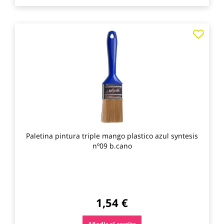
Agre
a
los
favo
Paletina pintura triple mango plastico azul syntesis
nº09 b.cano
1,54 €