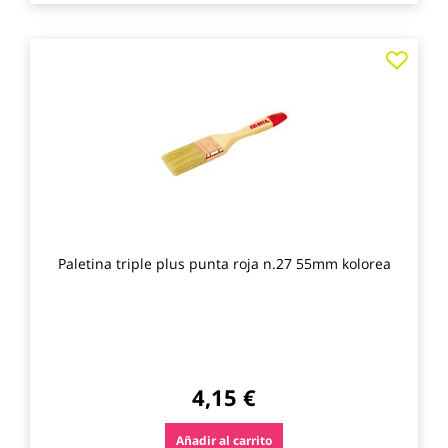
Agre
a
los
favo
Paletina triple plus punta roja n.27 55mm kolorea
4,15 €
Añadir al carrito