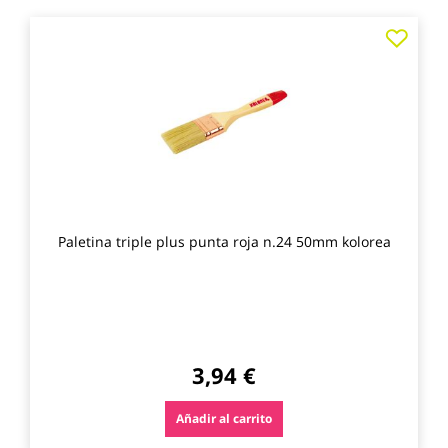
Agre
a
los
favo
Paletina triple plus punta roja n.24 50mm kolorea
3,94 €
Añadir al carrito