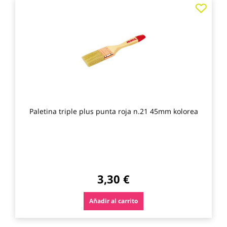
Agre
a
los
favo
Paletina triple plus punta roja n.21 45mm kolorea
3,30 €
Añadir al carrito