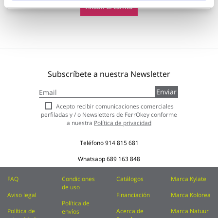
Añadir al carrito
Subscríbete a nuestra Newsletter
Inscríbase
Enviar
a
nuestro
Acepto recibir comunicaciones comerciales
boletín
perfiladas y / o Newsletters de FerrOkey conforme
de
a nuestra
Política de privacidad
noticias:
Teléfono
914 815 681
Whatsapp
689 163 848
FAQ
Condiciones
Catálogos
Marca Kylate
de uso
Aviso legal
Financiación
Marca Kolorea
Política de
Política de
Acerca de
Marca Natuur
envíos