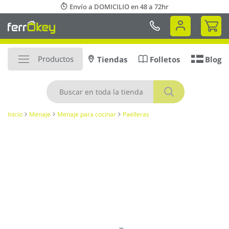
Ir
Envío a DOMICILIO en 48 a 72hr
al
Mi 
contenido
Productos
Tiendas
Folletos
Blog
Buscar
Inicio
Menaje
Menaje para cocinar
Paelleras
Saltar
al
final
de
la
galería
de
imágenes