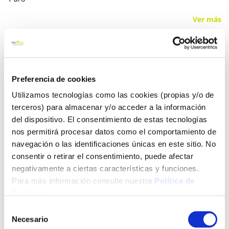
Ver más
24,99 €
Preferencia de cookies
Añadir al carrito
Utilizamos tecnologías como las cookies (propias y/o de
terceros) para almacenar y/o acceder a la información
del dispositivo. El consentimiento de estas tecnologías
nos permitirá procesar datos como el comportamiento de
Click&Collect - Recogida gratis
Envío a domicilio:
navegación o las identificaciones únicas en este sitio. No
en nuestras tiendas
5 días hábiles
consentir o retirar el consentimiento, puede afectar
negativamente a ciertas características y funciones.
Para más información consulte nuestra
Política de
+ INFO
Cookies
.
Selección
LOCALIZA TU TIENDA MÁS CERCANA
Necesario
de