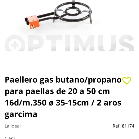
Saltar
Paellero gas butano/propano
al
para paellas de 20 a 50 cm
comienzo
de
16d/m.350 ø 35-15cm / 2 aros
la
galería
garcima
de
imágenes
La ideal
Ref:
81174
1 aro