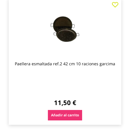
Agre
a
los
favo
Paellera esmaltada ref.2 42 cm 10 raciones garcima
11,50 €
Añadir al carrito