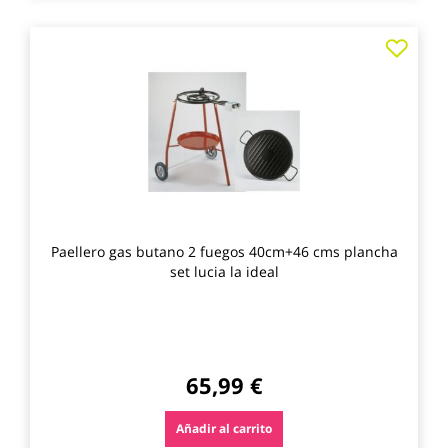
Agre
a
los
favo
Paellero gas butano 2 fuegos 40cm+46 cms plancha
set lucia la ideal
65,99 €
Añadir al carrito