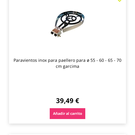
a
los
favo
Paravientos inox para paellero para ø 55 - 60 - 65 - 70
cm garcima
39,49 €
Añadir al carrito