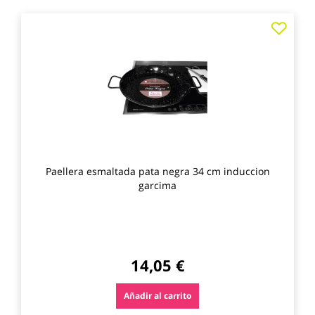
Agre
a
los
favo
Paellera esmaltada pata negra 34 cm induccion
garcima
14,05 €
Añadir al carrito