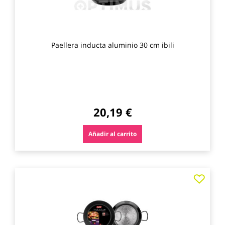
Paellera inducta aluminio 30 cm ibili
20,19 €
Añadir al carrito
Agre
a
los
favo