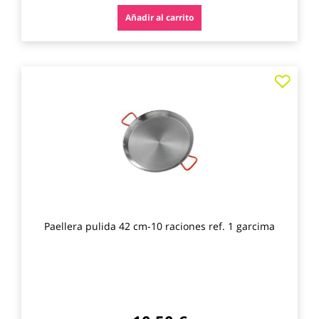
Añadir al carrito
Agre
a
los
favo
Paellera pulida 42 cm-10 raciones ref. 1 garcima