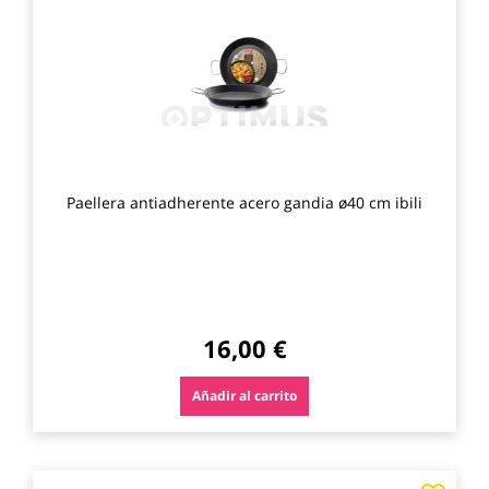
los
favo
Paellera antiadherente acero gandia ø40 cm ibili
16,00 €
Añadir al carrito
Agre