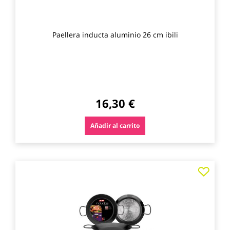
Paellera inducta aluminio 26 cm ibili
16,30 €
Añadir al carrito
Agre
a
los
favo