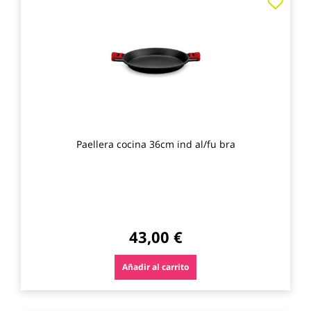
a
los
favo
Paellera cocina 36cm ind al/fu bra
43,00 €
Añadir al carrito