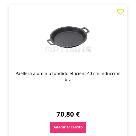
Agre
a
los
favo
Paellera aluminio fundido efficient 40 cm induccion
bra
70,80 €
Añadir al carrito