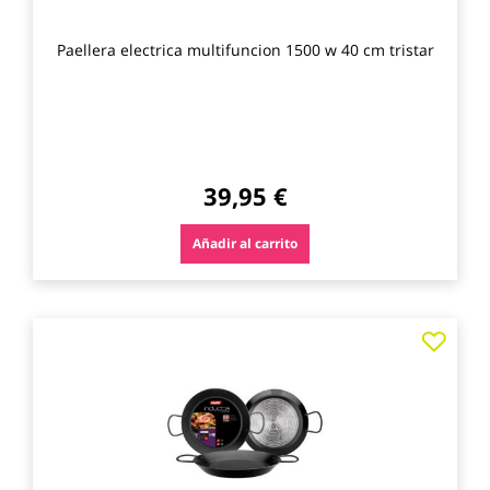
Paellera electrica multifuncion 1500 w 40 cm tristar
39,95 €
Añadir al carrito
Agre
a
los
favo