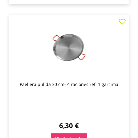
Agre
a
los
favo
Paellera pulida 30 cm- 4 raciones ref. 1 garcima
6,30 €