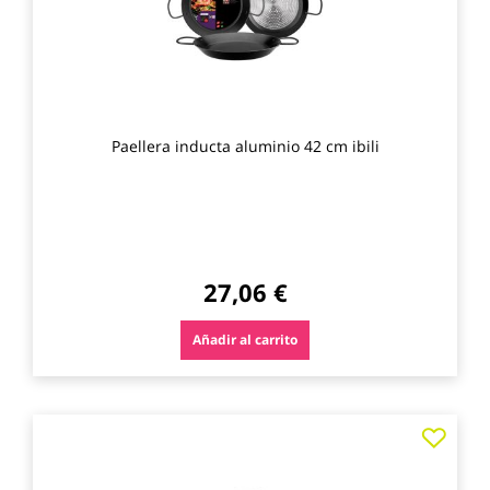
Paellera inducta aluminio 42 cm ibili
27,06 €
Añadir al carrito
Agre
a
los
favo