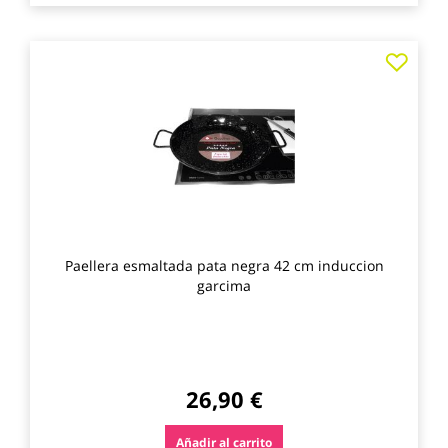
Agre
a
los
favo
Paellera esmaltada pata negra 42 cm induccion
garcima
26,90 €
Añadir al carrito