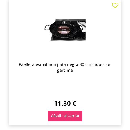
Agre
a
los
favo
Paellera esmaltada pata negra 30 cm induccion
garcima
11,30 €
Añadir al carrito