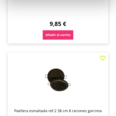
9,85 €
Añadir al carrito
Agre
a
los
favo
Paellera esmaltada ref.2 38 cm 8 raciones garcima