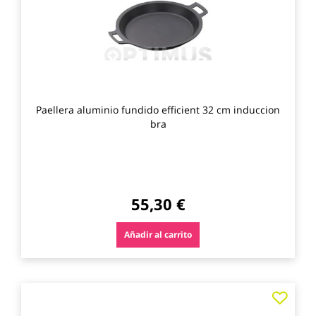
Paellera aluminio fundido efficient 32 cm induccion
bra
55,30 €
Añadir al carrito
Agre
a