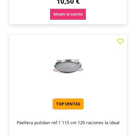
10,50 €
Añadir al carrito
Agre
a
los
favo
TOP VENTAS
Paellera pulidan ref.1 115 cm 120 raciones la ideal