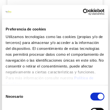
21,40 €
Añadir al carrito
Preferencia de cookies
Utilizamos tecnologías como las cookies (propias y/o de
Agre
terceros) para almacenar y/o acceder a la información
a
del dispositivo. El consentimiento de estas tecnologías
los
nos permitirá procesar datos como el comportamiento de
favo
navegación o las identificaciones únicas en este sitio. No
consentir o retirar el consentimiento, puede afectar
negativamente a ciertas características y funciones.
Para más información consulte nuestra
Política de
Cookies
.
Selección
Paellera esmaltada ref. 2 30 cm 4 raciones garcima
Necesario
de
consentimiento