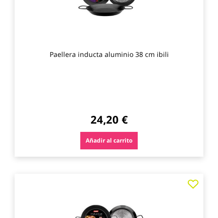
Paellera inducta aluminio 38 cm ibili
24,20 €
Añadir al carrito
Agre
a
los
favo