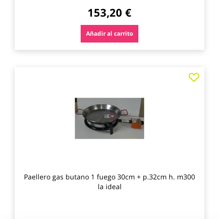
153,20 €
Añadir al carrito
Agre
a
los
favo
Paellero gas butano 1 fuego 30cm + p.32cm h. m300
la ideal