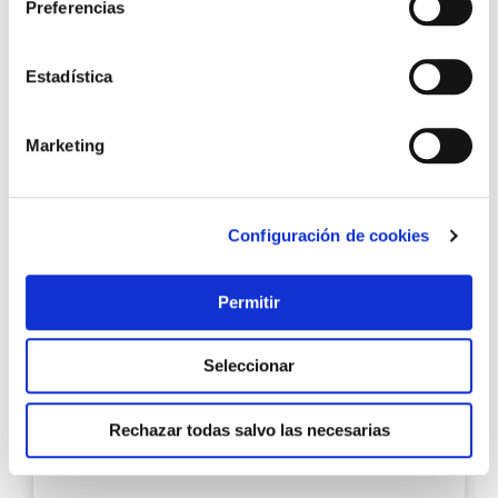
Preferencias
8,20 €
Estadística
Añadir al carrito
Marketing
Agre
a
Configuración de cookies
los
favo
Permitir
Seleccionar
Rechazar todas salvo las necesarias
Paellera esmaltada ref.2 34 cm 6 raciones garcima