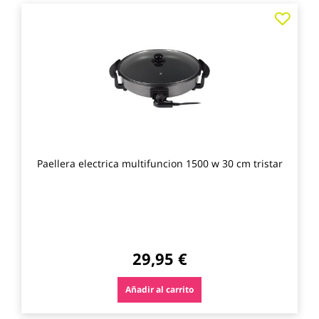
Agre
a
los
favo
Paellera electrica multifuncion 1500 w 30 cm tristar
29,95 €
Añadir al carrito