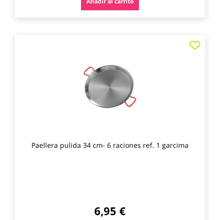
Añadir al carrito
Agre
a
los
favo
Paellera pulida 34 cm- 6 raciones ref. 1 garcima
6,95 €