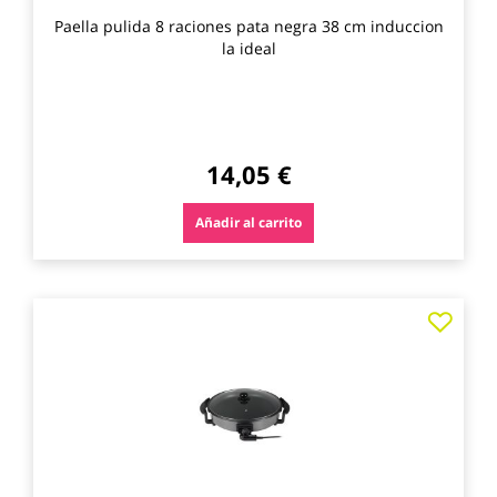
Paella pulida 8 raciones pata negra 38 cm induccion
la ideal
14,05 €
Añadir al carrito
Agre
a
los
favo