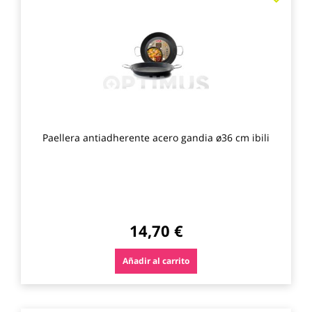
a
los
favo
Paellera antiadherente acero gandia ø36 cm ibili
14,70 €
Añadir al carrito