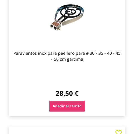
los
favo
Paravientos inox para paellero para ø 30 - 35 - 40 - 45
- 50 cm garcima
28,50 €
Añadir al carrito
Agre