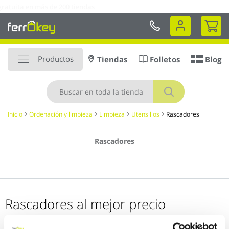
Ir
tiendas
al
Mi 
contenido
Productos
Tiendas
Folletos
Blog
Buscar
Inicio
Ordenación y limpieza
Limpieza
Utensilios
Rascadores
Rascadores
Rascadores al mejor precio