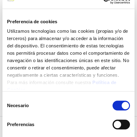
La mejor selección de
Rascadores
. Encuentra todo lo que
necesitas para tus proyectos de bricolaje de forma sencilla en
nuestra web.
Preferencia de cookies
Utilizamos tecnologías como las cookies (propias y/o de
Descubre nuestra amplia variedad de productos de limpieza .
¡No esperes más y haz tus proyectos realidad al mejor precio
terceros) para almacenar y/o acceder a la información
con Ferrokey! La mejor selección de productos de Ordenación y
del dispositivo. El consentimiento de estas tecnologías
limpieza al mejor precio en la mayor ferretería online.
nos permitirá procesar datos como el comportamiento de
navegación o las identificaciones únicas en este sitio. No
¡Compra Rascadores a precios económicos en Ferrokey!
consentir o retirar el consentimiento, puede afectar
negativamente a ciertas características y funciones.
Para más información consulte nuestra
Política de
Cookies
.
No podemos encontrar productos que coincida con la
selección.
Selección
Necesario
de
consentimiento
Preferencias
Subscríbete a nuestra Newsletter