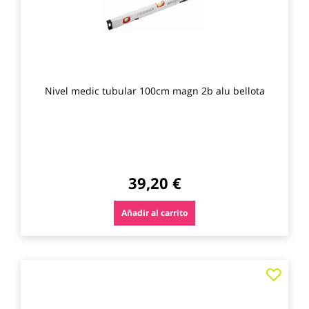
Nivel medic tubular 100cm magn 2b alu bellota
39,20 €
Añadir al carrito
Agre
a
los
favo