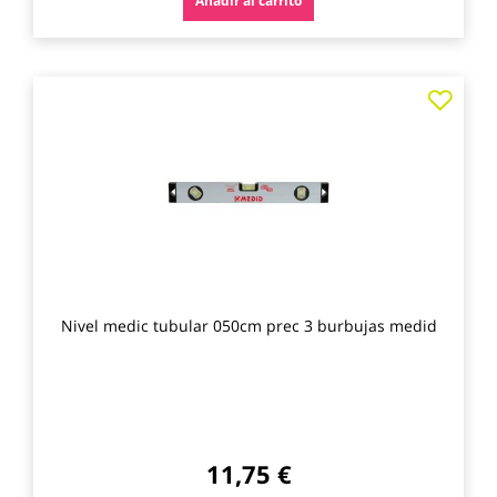
Añadir al carrito
Agre
a
los
favo
Nivel medic tubular 050cm prec 3 burbujas medid
11,75 €