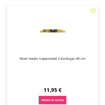
Agre
a
los
favo
Nivel medic trapezoidal 2 burbujas 40 cm
11,95 €
Añadir al carrito