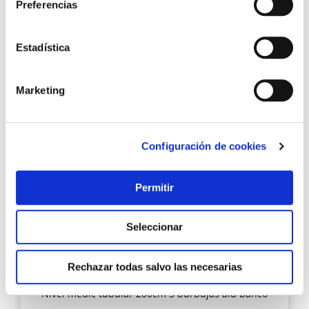
Preferencias
Estadística
11,91 €
Marketing
Añadir al carrito
Agre
Configuración de cookies
a
los
favo
Permitir
Seleccionar
Rechazar todas salvo las necesarias
Nivel medic tubular 200cm 3 burbujas alu bahco