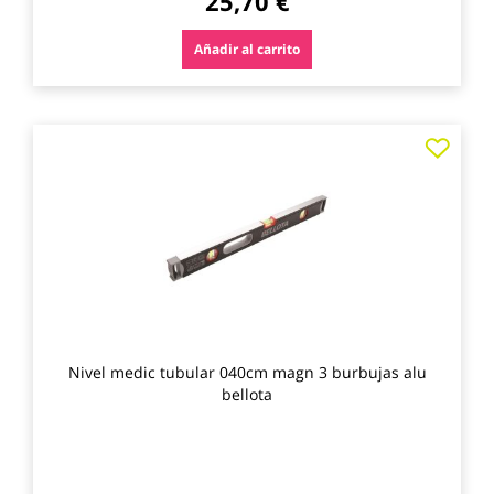
25,70 €
Añadir al carrito
Agre
a
los
favo
Nivel medic tubular 040cm magn 3 burbujas alu
bellota