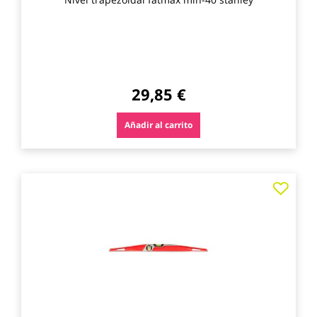
29,85 €
Añadir al carrito
Agre
a
los
favo