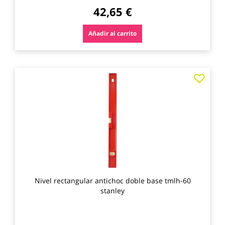
42,65 €
Añadir al carrito
Agre
a
los
favo
Nivel rectangular antichoc doble base tmlh-60
stanley