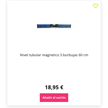
Agre
a
los
favo
Nivel tubular magnetico 3 burbujas 60 cm
18,95 €
Añadir al carrito