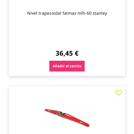
Nivel trapezoidal fatmax mlh-60 stanley
36,45 €
Añadir al carrito
Agre
a
los
favo