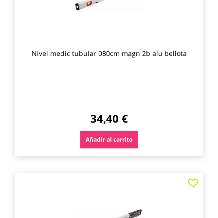
Nivel medic tubular 080cm magn 2b alu bellota
34,40 €
Añadir al carrito
Agre
a
los
favo