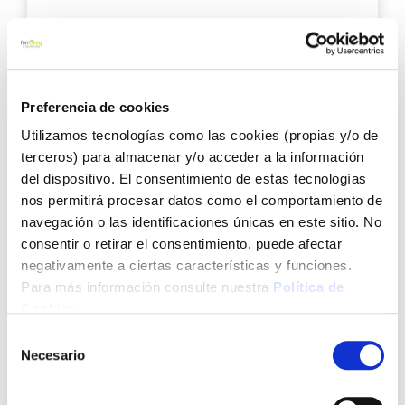
13,15 €
Añadir al carrito
Preferencia de cookies
Utilizamos tecnologías como las cookies (propias y/o de
terceros) para almacenar y/o acceder a la información
Agre
del dispositivo. El consentimiento de estas tecnologías
a
nos permitirá procesar datos como el comportamiento de
los
navegación o las identificaciones únicas en este sitio. No
favo
consentir o retirar el consentimiento, puede afectar
negativamente a ciertas características y funciones.
Para más información consulte nuestra
Política de
Cookies
.
Selección
Necesario
de
Nivel torpedo mini 3 burbujas 20 cm sola
consentimiento