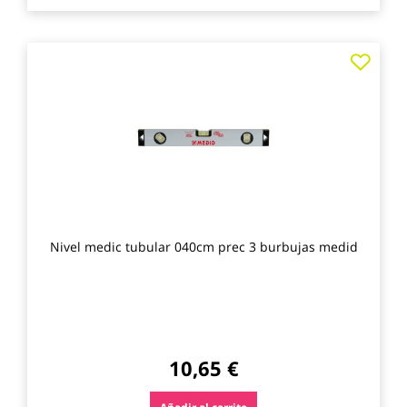
Agre
a
los
favo
Nivel medic tubular 040cm prec 3 burbujas medid
10,65 €