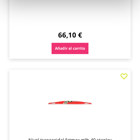
66,10 €
Añadir al carrito
Agre
a
los
favo
Nivel trapezoidal fatmax mlh-40 stanley