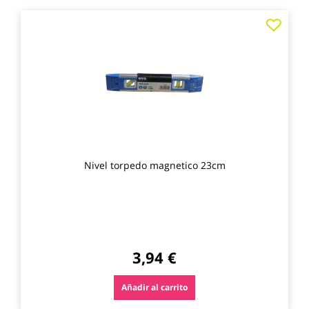
Agre
a
los
favo
Nivel torpedo magnetico 23cm
3,94 €
Añadir al carrito