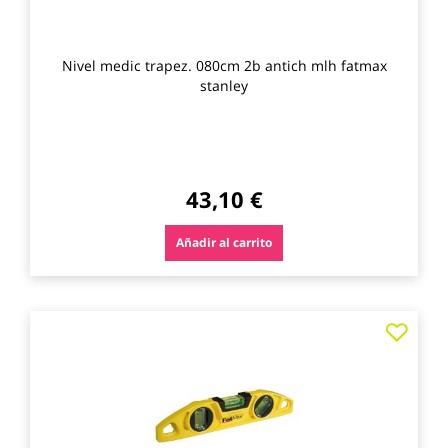
Nivel medic trapez. 080cm 2b antich mlh fatmax
stanley
43,10 €
Añadir al carrito
Agre
a
los
favo