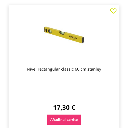
Agre
a
los
favo
Nivel rectangular classic 60 cm stanley
17,30 €
Añadir al carrito