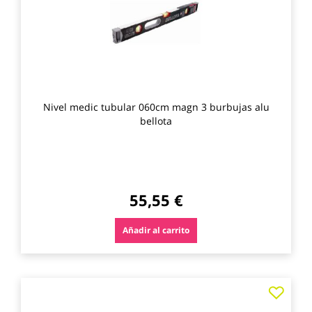
Nivel medic tubular 060cm magn 3 burbujas alu
bellota
55,55 €
Añadir al carrito
Agre
a
los