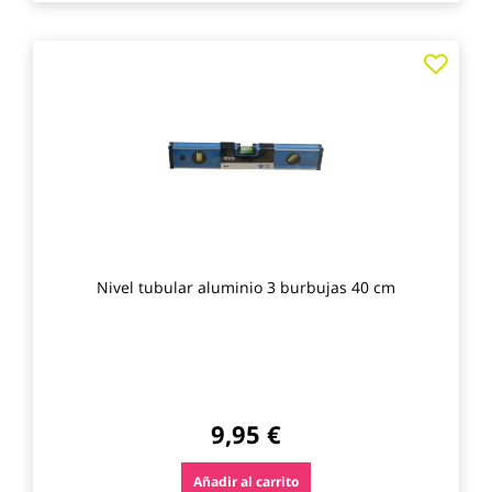
Agre
a
los
favo
Nivel tubular aluminio 3 burbujas 40 cm
9,95 €
Añadir al carrito