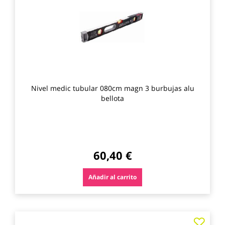
favo
Nivel medic tubular 080cm magn 3 burbujas alu
bellota
60,40 €
Añadir al carrito
Agre