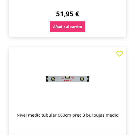
51,95 €
Añadir al carrito
Agre
a
los
favo
Nivel medic tubular 060cm prec 3 burbujas medid