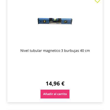
a
los
favo
Nivel tubular magnetico 3 burbujas 40 cm
14,96 €
Añadir al carrito