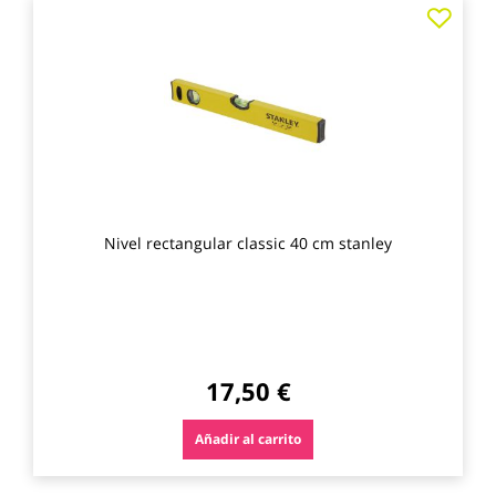
Agre
a
los
favo
Nivel rectangular classic 40 cm stanley
17,50 €
Añadir al carrito