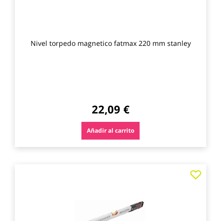
Nivel torpedo magnetico fatmax 220 mm stanley
22,09 €
Añadir al carrito
Agre
a
los
favo