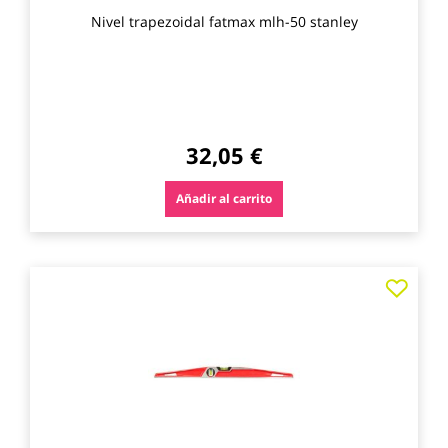
Nivel trapezoidal fatmax mlh-50 stanley
32,05 €
Añadir al carrito
Agre
a
los
favo