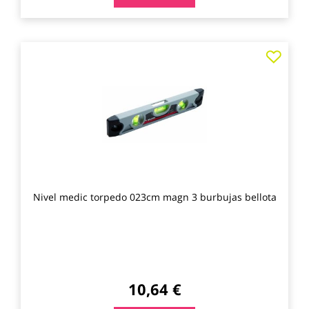
Agre
a
los
favo
Nivel medic torpedo 023cm magn 3 burbujas bellota
10,64 €