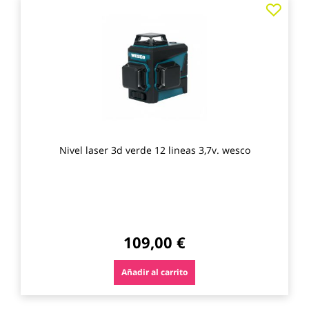
Agre
a
los
favo
Nivel laser 3d verde 12 lineas 3,7v. wesco
109,00 €
Añadir al carrito