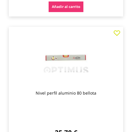
Añadir al carrito
Agre
a
los
favo
Nivel perfil aluminio 80 bellota