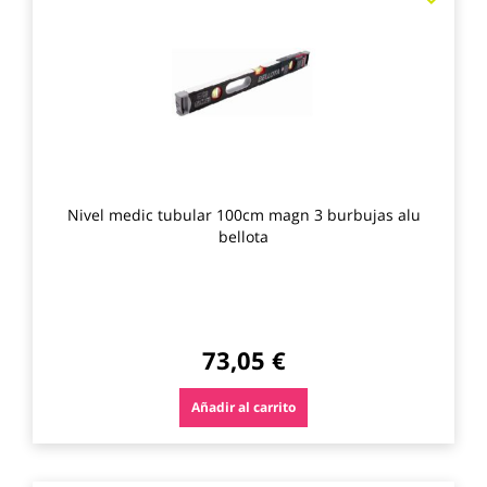
a
los
favo
Nivel medic tubular 100cm magn 3 burbujas alu
bellota
73,05 €
Añadir al carrito