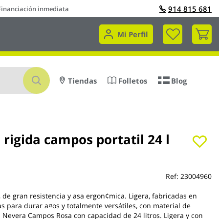
914 815 681
Financiación inmediata
Mi 
Mi Perfil
Buscar
Tiendas
Folletos
Blog
rigida campos portatil 24 l
Ref:
23004960
, de gran resistencia y asa ergon¢mica. Ligera, fabricadas en
s para durar a¤os y totalmente versátiles, con material de
. Nevera Campos Rosa con capacidad de 24 litros. Ligera y con