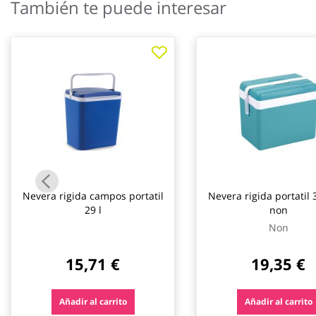
También te puede interesar
galería
de
imágenes
Nevera rigida campos portatil
Nevera rigida portatil 
29 l
non
Non
15,71 €
19,35 €
Añadir al carrito
Añadir al carrito