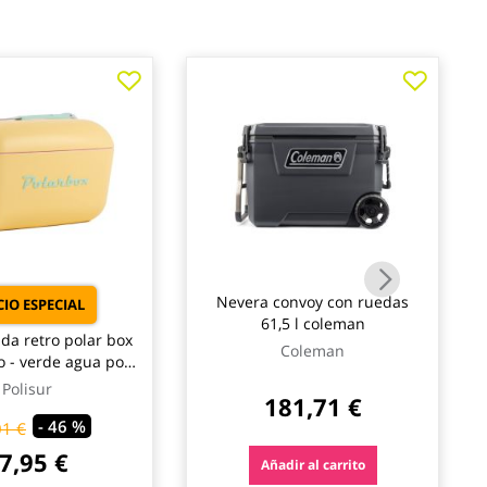
Nevera convoy con ruedas
IO ESPECIAL
61,5 l coleman
ida retro polar box
Coleman
lo - verde agua pop
polarbox
Polisur
181,71 €
- 46 %
01 €
7,95 €
Añadir al carrito