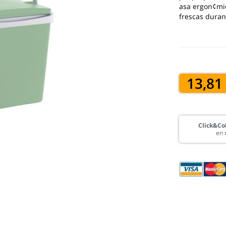
asa ergon¢mic
frescas dura
13,81
Click&Col
en 