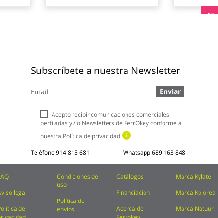
Añad
Subscríbete a nuestra Newsletter
Inscríbase
Enviar
a
nuestro
boletín
Acepto recibir comunicaciones comerciales
de
perfiladas y / o Newsletters de FerrOkey conforme a
noticias:
nuestra
Política de privacidad
Teléfono
914 815 681
Whatsapp
689 163 848
FAQ
Condiciones de
Catálogos
Marca Kylate
uso
Aviso legal
Financiación
Marca Kolorea
Política de
Política de
Acerca de
Marca Natuur
envíos
privacidad
Ferrokey