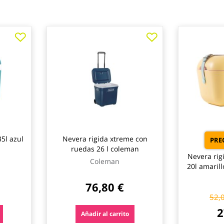
35l azul
Nevera rigida xtreme con
PREC
ruedas 26 l coleman
Nevera rig
Coleman
20l amaril
76,80 €
52,
2
Añadir al carrito