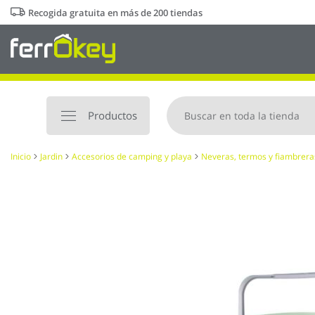
Ir
Recogida gratuita en más de 200 tiendas
al
contenido
Productos
Inicio
Jardin
Accesorios de camping y playa
Neveras, termos y fiambrera
Saltar
al
final
de
la
galería
de
imágenes