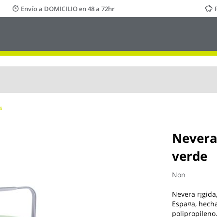
Envío a DOMICILIO en 48 a 72hr
s
Nevera 
verde
Non
Nevera r¡gida
Espa¤a, hecha
polipropileno