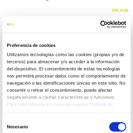
Ver más
10,90 €
Preferencia de cookies
Añadir al carrito
Utilizamos tecnologías como las cookies (propias y/o de
terceros) para almacenar y/o acceder a la información
del dispositivo. El consentimiento de estas tecnologías
nos permitirá procesar datos como el comportamiento de
Click&Collect - Recogida gratis
Envío a domicilio:
en nuestras tiendas
5 días hábiles
navegación o las identificaciones únicas en este sitio. No
consentir o retirar el consentimiento, puede afectar
negativamente a ciertas características y funciones.
+ INFO
Para más información consulte nuestra
Política de
Cookies
.
Selección
LOCALIZA TU TIENDA MÁS CERCANA
Necesario
de