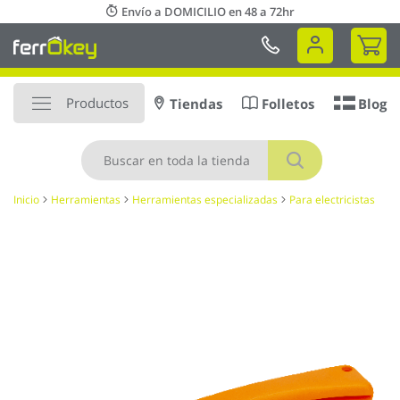
Ir
Envío a DOMICILIO en 48 a 72hr
al
Mi 
contenido
Productos
Tiendas
Folletos
Blog
Buscar
Inicio
Herramientas
Herramientas especializadas
Para electricistas
Saltar
al
final
de
la
galería
de
imágenes