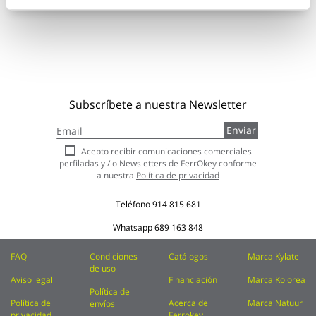
Subscríbete a nuestra Newsletter
Inscríbase
Enviar
a
nuestro
Acepto recibir comunicaciones comerciales
boletín
perfiladas y / o Newsletters de FerrOkey conforme
de
a nuestra
Política de privacidad
noticias:
Teléfono
914 815 681
Whatsapp
689 163 848
FAQ
Condiciones
Catálogos
Marca Kylate
de uso
Aviso legal
Financiación
Marca Kolorea
Política de
Política de
Acerca de
Marca Natuur
envíos
privacidad
Ferrokey