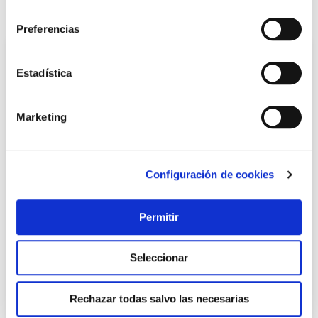
consentimiento
También te puede interesar
Preferencias
Estadística
Marketing
Configuración de cookies
Alicate boca semi redonda con cortante 1000 v 160 mm
mango bicomponente ironside
Permitir
Ironside
Seleccionar
27,75 €
Rechazar todas salvo las necesarias
Añadir al carrito