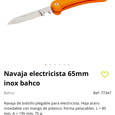
Saltar
Navaja electricista 65mm
al
inox bahco
comienzo
de
la
Bahco
Ref:
77347
galería
de
Navaja de bolsillo plegable para electricista. Hoja acero
imágenes
inoxidable con mango de plástico. Forma pelacables. L = 85
mm. A = 195 mm. 75 g.