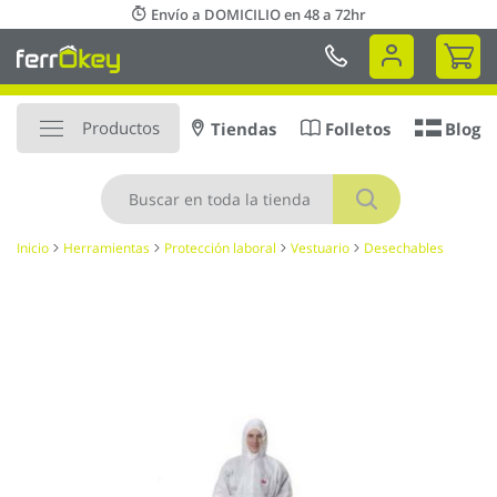
Ir
Envío a DOMICILIO en 48 a 72hr
al
Mi 
contenido
Productos
Tiendas
Folletos
Blog
Buscar
Inicio
Herramientas
Protección laboral
Vestuario
Desechables
Saltar
al
final
de
la
galería
de
imágenes