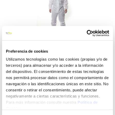
Preferencia de cookies
Utilizamos tecnologías como las cookies (propias y/o de
Saltar
Mono trabajo desechable con
terceros) para almacenar y/o acceder a la información
al
del dispositivo. El consentimiento de estas tecnologías
capucha 3m blanco p4515bl
comienzo
nos permitirá procesar datos como el comportamiento de
de
la
navegación o las identificaciones únicas en este sitio. No
3m
Ref:
CF-98168
galería
consentir o retirar el consentimiento, puede afectar
de
Prenda protección, blanco, tipo 5/6, 4515 El traje 4515 ha sido
negativamente a ciertas características y funciones.
imágenes
fabricado con un material altamente traspirable ideal para un
Para más información consulte nuestra
Política de
amplio rango deaplicaciones, especialmente en trabajos con
Cookies
.
partículas potencialmente peligrosas. Además este traje está