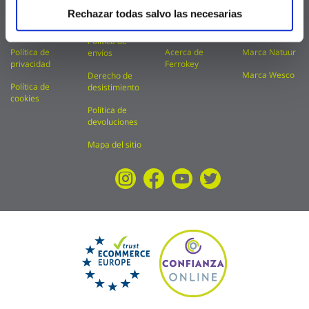
FAQ
Condiciones
Catálogos
Marca Kylate
Rechazar todas salvo las necesarias
de uso
Aviso legal
Financiación
Marca Kolorea
Política de
Política de
Acerca de
Marca Natuur
envíos
privacidad
Ferrokey
Marca Wesco
Derecho de
Política de
desistimiento
cookies
Política de
devoluciones
Mapa del sitio