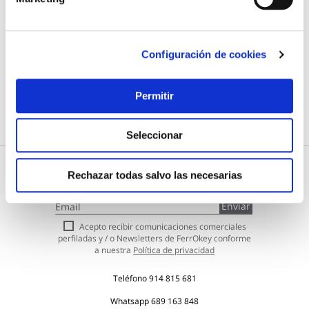
+ INFO
Configuración de cookies
LOCALIZA TU TIENDA MÁS CERCANA
Permitir
Seleccionar
Rechazar todas salvo las necesarias
Subscríbete a nuestra Newsletter
Inscríbase
Enviar
a
nuestro
Acepto recibir comunicaciones comerciales
boletín
perfiladas y / o Newsletters de FerrOkey conforme
de
a nuestra
Política de privacidad
noticias:
Teléfono
914 815 681
Whatsapp
689 163 848