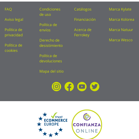
FAQ
Condiciones
Catálogos
Marca Kylate
de uso
Aviso legal
Financiación
Marca Kolorea
Política de
Política de
Acerca de
Marca Natuur
envíos
privacidad
Ferrokey
Marca Wesco
Derecho de
Política de
desistimiento
cookies
Política de
devoluciones
Mapa del sitio