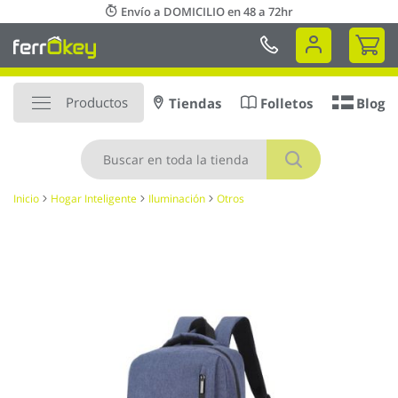
Ir
Envío a DOMICILIO en 48 a 72hr
al
Mi 
contenido
Productos
Tiendas
Folletos
Blog
Buscar
Inicio
Hogar Inteligente
Iluminación
Otros
Saltar
al
final
de
la
galería
de
imágenes