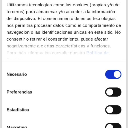
bolsillos frontales con cremallera para accesorios y
Utilizamos tecnologías como las cookies (propias y/o de
documentos • Bolsillo en el lateral izquierdo • Correas de
terceros) para almacenar y/o acceder a la información
hombro ergon¢micas, acolchadas y ajustables mediante cinta
del dispositivo. El consentimiento de estas tecnologías
regulable • Asa de mano superior acolchada para un
nos permitirá procesar datos como el comportamiento de
confortable transporte • Espalda reforzada para una mayor
comodidad • Sistema de doble cremallera en el departamento
navegación o las identificaciones únicas en este sitio. No
principal • Sistema integrado de correa para Trolley • Puerto
consentir o retirar el consentimiento, puede afectar
USB para carga de dispositivos
negativamente a ciertas características y funciones.
Para más información consulte nuestra
Política de
Ver más
Cookies
.
Selección
21,70 €
Necesario
de
consentimiento
Preferencias
Añadir al carrito
Estadística
Click&Collect - Recogida gratis
Envío a domicilio:
en nuestras tiendas
5 días hábiles
Marketing