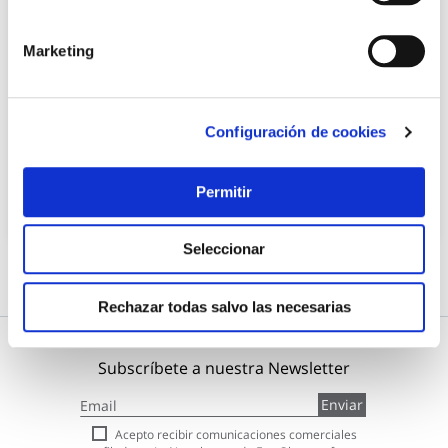
Marketing
Mirilla digital electronica 3,2 plata yale
Yale
Configuración de cookies
68,95 €
Permitir
Añadir al carrito
Seleccionar
Rechazar todas salvo las necesarias
Subscríbete a nuestra Newsletter
Inscríbase
Enviar
a
nuestro
Acepto recibir comunicaciones comerciales
boletín