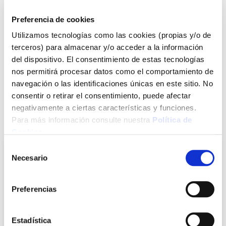
37,00 €
Preferencia de cookies
Agotado
Utilizamos tecnologías como las cookies (propias y/o de
terceros) para almacenar y/o acceder a la información
Introduce tu e-mail y te avisaremos si el artículo vuelve a
del dispositivo. El consentimiento de estas tecnologías
estar disponible.
nos permitirá procesar datos como el comportamiento de
Avisarme
navegación o las identificaciones únicas en este sitio. No
consentir o retirar el consentimiento, puede afectar
negativamente a ciertas características y funciones.
Para más información consulte nuestra
Política de
También te puede interesar
Cookies
.
Selección
Necesario
de
consentimiento
Preferencias
Estadística