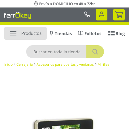
Ir
Envío a DOMICILIO en 48 a 72hr
al
Mi 
contenido
Productos
Tiendas
Folletos
Blog
Buscar
Inicio
Cerrajería
Accesorios para puertas y ventanas
Mirillas
Saltar
al
final
de
la
galería
de
imágenes