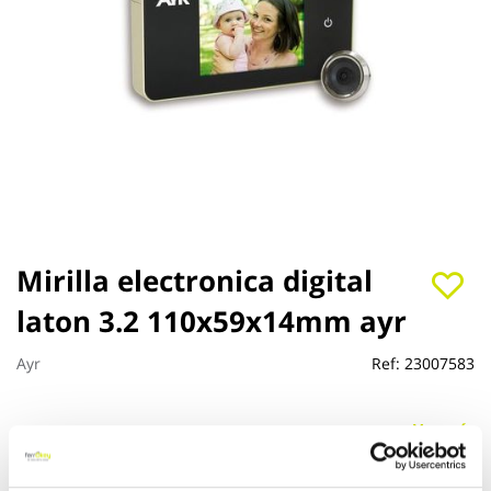
Saltar
Mirilla electronica digital
al
laton 3.2 110x59x14mm ayr
comienzo
de
la
Ayr
Ref:
23007583
galería
de
imágenes
Ver más