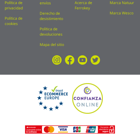
Política de
Acerca de
Marca Natuur
envíos
privacidad
Ferrokey
Marca Wesco
Derecho de
Política de
desistimiento
cookies
Política de
devoluciones
Mapa del sitio