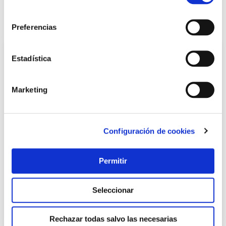
LOCALIZA TU TIENDA MÁS CERCANA
consentimiento
También te puede interesar
Preferencias
Estadística
Marketing
Configuración de cookies
Rodillo tinta etiquetadora meto 5 uds
Permitir
Meto
Seleccionar
13,46 €
Rechazar todas salvo las necesarias