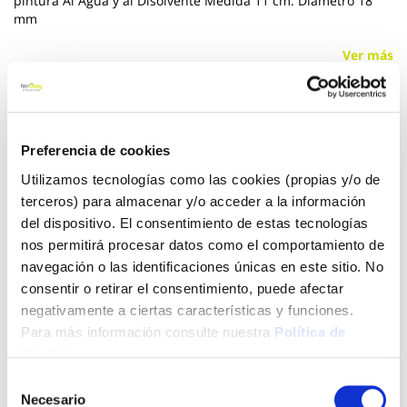
pintura Al Agua y al Disolvente Medida 11 cm. Diámetro 18
mm
Ver más
4,07 €
Preferencia de cookies
Añadir al carrito
Utilizamos tecnologías como las cookies (propias y/o de
terceros) para almacenar y/o acceder a la información
del dispositivo. El consentimiento de estas tecnologías
nos permitirá procesar datos como el comportamiento de
Click&Collect - Recogida gratis
Envío a domicilio:
navegación o las identificaciones únicas en este sitio. No
en nuestras tiendas
5 días hábiles
consentir o retirar el consentimiento, puede afectar
negativamente a ciertas características y funciones.
Para más información consulte nuestra
Política de
+ INFO
Cookies
.
Selección
Necesario
de