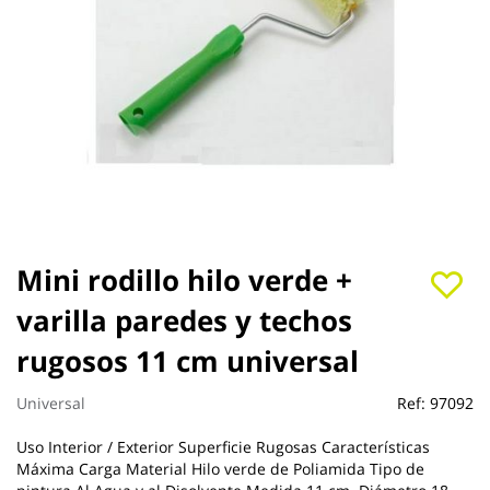
Saltar
Mini rodillo hilo verde +
al
varilla paredes y techos
comienzo
de
rugosos 11 cm universal
la
galería
de
Universal
Ref:
97092
imágenes
Uso Interior / Exterior Superficie Rugosas Características
Máxima Carga Material Hilo verde de Poliamida Tipo de