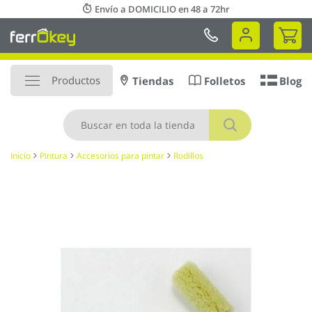
Ir
Envío a DOMICILIO en 48 a 72hr
al
Mi 
contenido
Productos
Tiendas
Folletos
Blog
Buscar
Inicio
Pintura
Accesorios para pintar
Rodillos
Saltar
al
final
de
la
galería
de
imágenes