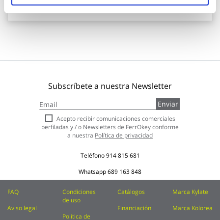
Añadir al carrito
Subscríbete a nuestra Newsletter
Inscríbase
Enviar
a
nuestro
Acepto recibir comunicaciones comerciales
boletín
perfiladas y / o Newsletters de FerrOkey conforme
de
a nuestra
Política de privacidad
noticias:
Teléfono
914 815 681
Whatsapp
689 163 848
FAQ
Condiciones
Catálogos
Marca Kylate
de uso
Aviso legal
Financiación
Marca Kolorea
Política de