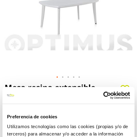
Saltar
Mesa resina extensible
al
atlantic blanco
comienzo
de
170+55x100x73 cm shaf
la
galería
Preferencia de cookies
de
Shaf
Ref:
147884
Utilizamos tecnologías como las cookies (propias y/o de
imágenes
terceros) para almacenar y/o acceder a la información
Con agujero para parasol de Ø 49mm, pies con altura