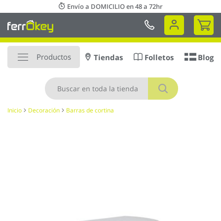
Ir
Envío a DOMICILIO en 48 a 72hr
al
Mi 
contenido
Productos
Tiendas
Folletos
Blog
Buscar
Inicio
Decoración
Barras de cortina
Saltar
al
final
de
la
galería
de
imágenes