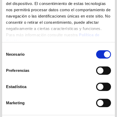
regulable. MEDIDAS EMBALAJE EXTERIOR: 102x90x23 cm
del dispositivo. El consentimiento de estas tecnologías
PESO: 17,70 kg
nos permitirá procesar datos como el comportamiento de
navegación o las identificaciones únicas en este sitio. No
Ver más
consentir o retirar el consentimiento, puede afectar
negativamente a ciertas características y funciones.
139,00 €
Para más información consulte nuestra
Política de
Cookies
.
Selección
Añadir al carrito
Necesario
de
consentimiento
Preferencias
Click&Collect - Recogida gratis
Envío a domicilio:
en nuestras tiendas
5 días hábiles
Estadística
+ INFO
Marketing