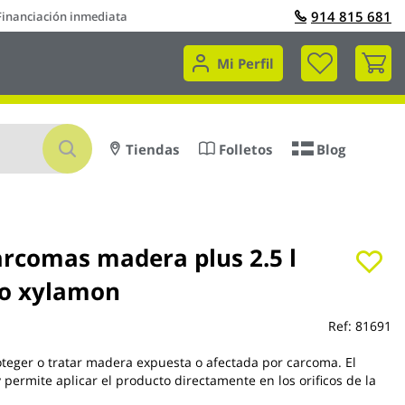
914 815 681
Financiación inmediata
Mi 
Mi Perfil
Buscar
Tiendas
Folletos
Blog
rcomas madera plus 2.5 l
ro xylamon
Ref:
81691
oteger o tratar madera expuesta o afectada por carcoma. El
 permite aplicar el producto directamente en los orificos de la