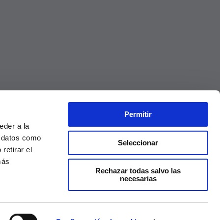
Permitir
eder a la
r datos como
Seleccionar
retirar el
más
Rechazar todas salvo las
necesarias
Precios válidos solo en la web, no en tienda