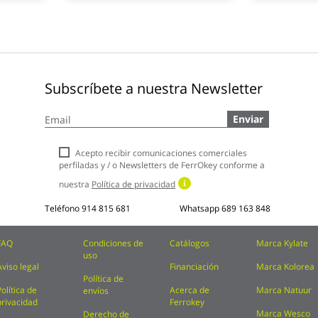
Subscríbete a nuestra Newsletter
Inscríbase
Enviar
a
nuestro
boletín
Acepto recibir comunicaciones comerciales
de
perfiladas y / o Newsletters de FerrOkey conforme a
noticias:
nuestra
Política de privacidad
Teléfono
914 815 681
Whatsapp
689 163 848
FAQ
Condiciones de
Catálogos
Marca Kylate
uso
Aviso legal
Financiación
Marca Kolorea
Política de
Política de
Acerca de
Marca Natuur
envíos
privacidad
Ferrokey
Marca Wesco
Derecho de