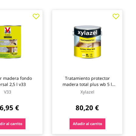
or madera fondo
Tratamiento protector
rsal 2,5 l v33
madera total plus wb 5 l
xylazel
V33
Xylazel
6,95 €
80,20 €
ir al carrito
Añadir al carrito