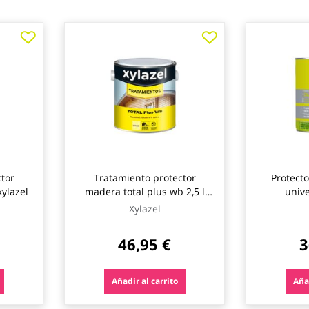
tor
Tratamiento protector
Protect
xylazel
madera total plus wb 2,5 l
unive
xylazel
Xylazel
46,95 €
3
Añadir al carrito
Añad