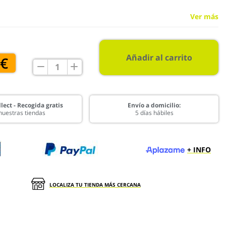
Ver más
Añadir al carrito
 €
lect - Recogida gratis
Envío a domicilio:
nuestras tiendas
5 días hábiles
+ INFO
LOCALIZA TU TIENDA MÁS CERCANA