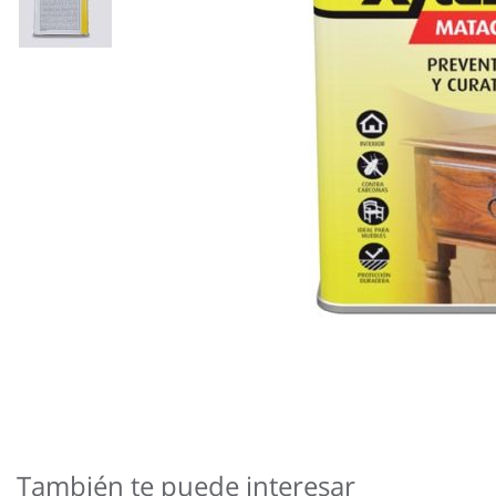
Saltar
al
comienzo
de
También te puede interesar
la