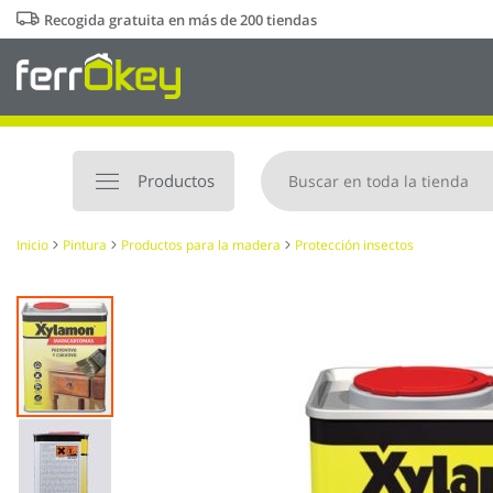
Ir
Recogida gratuita en más de 200 tiendas
al
contenido
Productos
Inicio
Pintura
Productos para la madera
Protección insectos
Saltar
al
final
de
la
galería
de
imágenes