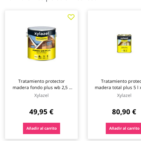
galería
de
imágenes
Tratamiento protector
Tratamiento protec
madera fondo plus wb 2,5 l
madera total plus 5 l 
xylazel
Xylazel
Xylazel
49,95 €
80,90 €
Añadir al carrito
Añadir al carrito