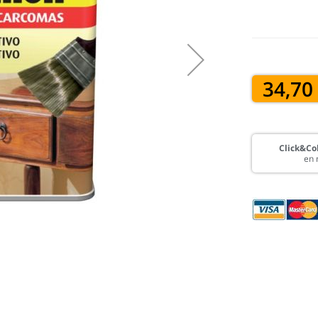
34,70
Click&Col
en 