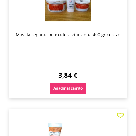
Masilla reparacion madera ziur-aqua 400 gr cerezo
3,84 €
Añadir al carrito
Agre
a
los
favo