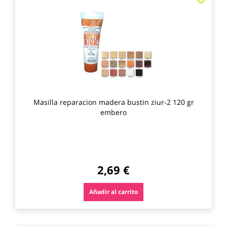
a
los
favo
Masilla reparacion madera bustin ziur-2 120 gr
embero
2,69 €
Añadir al carrito