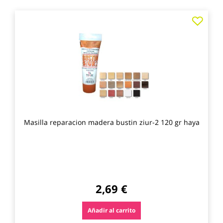
Agre
a
los
favo
Masilla reparacion madera bustin ziur-2 120 gr haya
2,69 €
Añadir al carrito