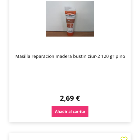
los
favo
Masilla reparacion madera bustin ziur-2 120 gr pino
2,69 €
Añadir al carrito
Agre