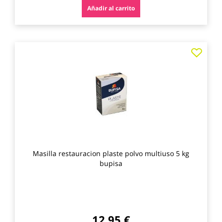
Añadir al carrito
Agre
a
los
favo
Masilla restauracion plaste polvo multiuso 5 kg
bupisa
12,95 €