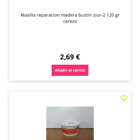
Masilla reparacion madera bustin ziur-2 120 gr
cerezo
2,69 €
Añadir al carrito
Agre
a
los
favo