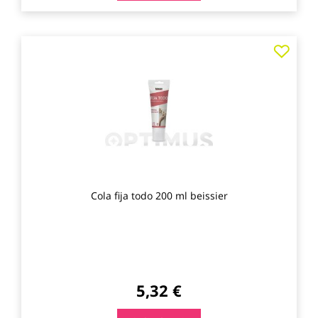
Agre
a
los
favo
Cola fija todo 200 ml beissier
5,32 €