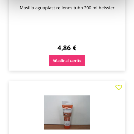
Masilla aguaplast rellenos tubo 200 ml beissier
4,86 €
Añadir al carrito
Agre
a
los
favo