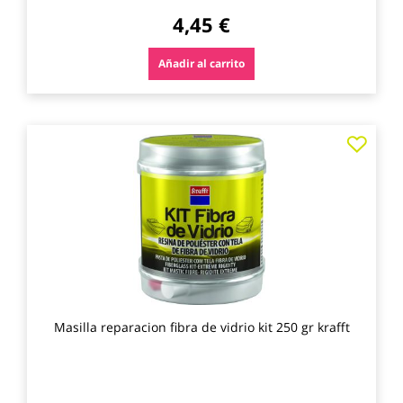
4,45 €
Añadir al carrito
Agre
a
los
favo
Masilla reparacion fibra de vidrio kit 250 gr krafft