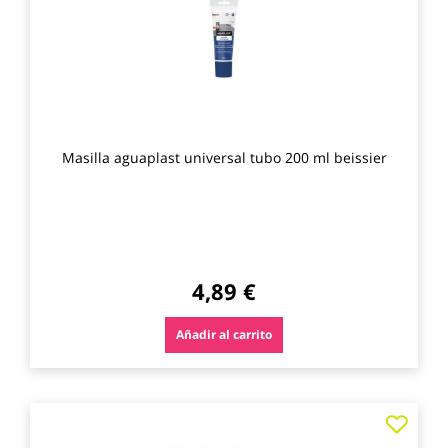
favo
Masilla aguaplast universal tubo 200 ml beissier
4,89 €
Añadir al carrito
Agre
a