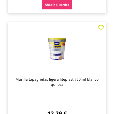
Añadir al carrito
Agre
a
los
favo
Masilla tapagrietas ligera liteplast 750 ml blanco
quilosa
12,29 €