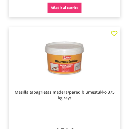
Añadir al carrito
Agre
a
los
favo
Masilla tapagrietas madera/pared blumestukko 375
kg rayt