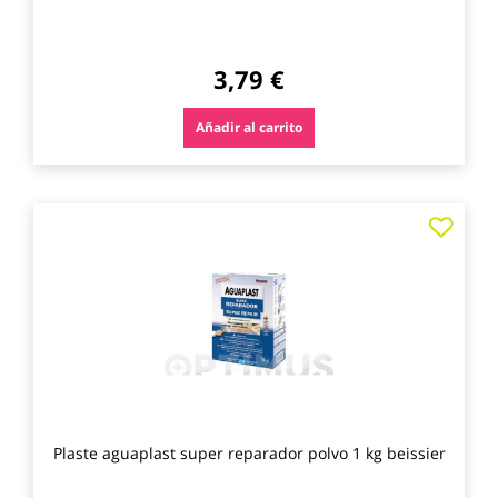
3,79 €
Añadir al carrito
Agre
a
los
favo
Plaste aguaplast super reparador polvo 1 kg beissier