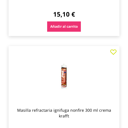
15,10 €
Añadir al carrito
Agre
a
los
favo
Masilla refractaria ignifuga nonfire 300 ml crema
krafft