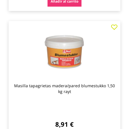
Añadir al carrito
Agre
a
los
favo
Masilla tapagrietas madera/pared blumestukko 1,50
kg rayt
8,91 €