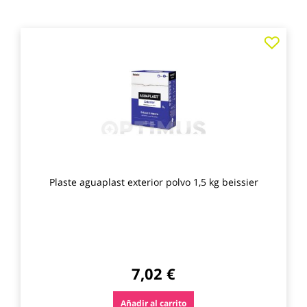
Agre
a
los
favo
Plaste aguaplast exterior polvo 1,5 kg beissier
7,02 €
Añadir al carrito