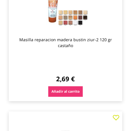
Masilla reparacion madera bustin ziur-2 120 gr
castaño
2,69 €
Añadir al carrito
Agre
a
los