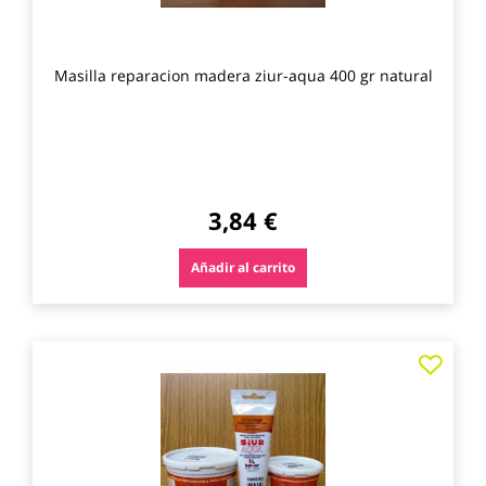
Masilla reparacion madera ziur-aqua 400 gr natural
3,84 €
Añadir al carrito
Agre
a
los
favo