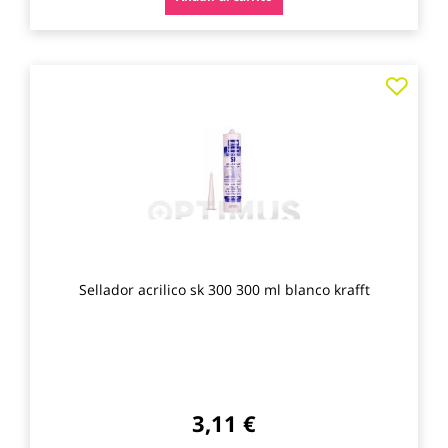
Agre
a
los
favo
Sellador acrilico sk 300 300 ml blanco krafft
3,11 €