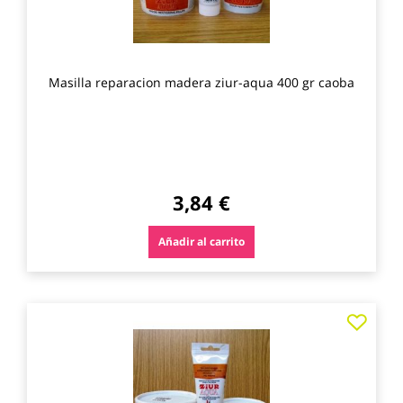
Masilla reparacion madera ziur-aqua 400 gr caoba
3,84 €
Añadir al carrito
Agre
a
los
favo