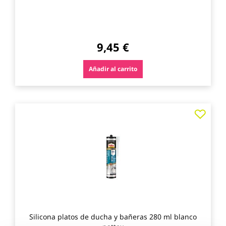
9,45 €
Añadir al carrito
Agre
a
los
favo
Silicona platos de ducha y bañeras 280 ml blanco