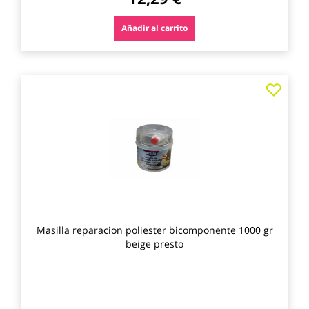
Añadir al carrito
Agre
a
los
favo
Masilla reparacion poliester bicomponente 1000 gr
beige presto