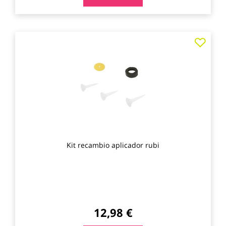
Agre
a
los
favo
Kit recambio aplicador rubi
12,98 €