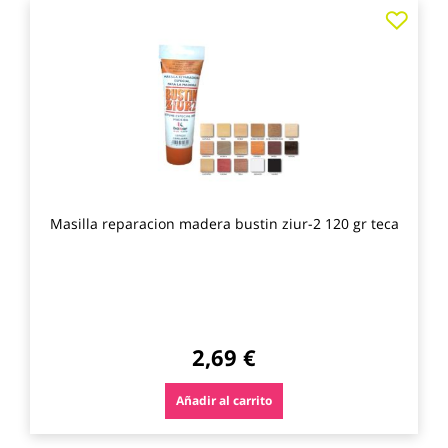
Agre
a
los
favo
Masilla reparacion madera bustin ziur-2 120 gr teca
2,69 €
Añadir al carrito