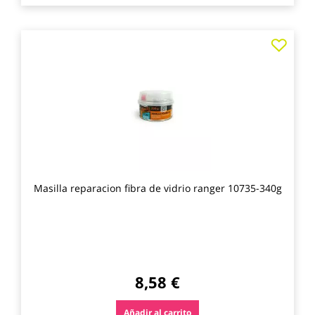
Agre
a
los
favo
Masilla reparacion fibra de vidrio ranger 10735-340g
8,58 €
Añadir al carrito