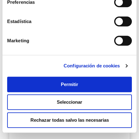
Silicona platos de ducha y bañeras 280 ml
Preferencias
transparente pattex
Estadística
Marketing
7,95 €
Añadir al carrito
Configuración de cookies
Agre
Permitir
a
los
favo
Seleccionar
Rechazar todas salvo las necesarias