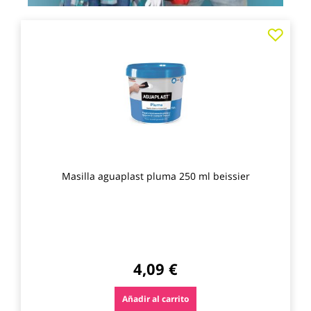
Agre
a
los
favo
Masilla aguaplast pluma 250 ml beissier
4,09 €
Añadir al carrito