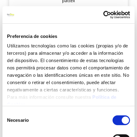
pattex
7,95 €
Preferencia de cookies
Utilizamos tecnologías como las cookies (propias y/o de
Añadir al carrito
terceros) para almacenar y/o acceder a la información
del dispositivo. El consentimiento de estas tecnologías
nos permitirá procesar datos como el comportamiento de
Agre
navegación o las identificaciones únicas en este sitio. No
a
consentir o retirar el consentimiento, puede afectar
los
negativamente a ciertas características y funciones.
favo
Para más información consulte nuestra
Política de
Cookies
.
Selección
Necesario
de
consentimiento