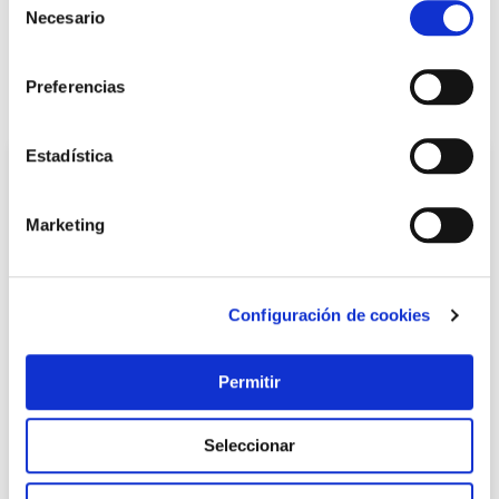
Necesario
de
consentimiento
LOCALIZA TU TIENDA MÁS CERCANA
Preferencias
También te puede interesar
Estadística
Marketing
Configuración de cookies
Permitir
Malla sombreadora polietileno 80gr 2x50m negra natuur
Natuur
Seleccionar