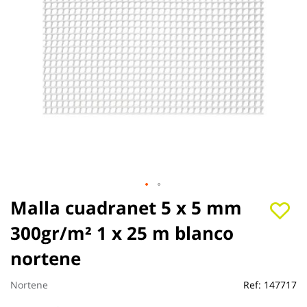
Saltar
Malla cuadranet 5 x 5 mm
al
300gr/m² 1 x 25 m blanco
comienzo
de
nortene
la
galería
de
Nortene
Ref:
147717
imágenes