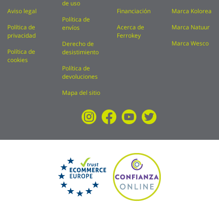
de uso
Aviso legal
Financiación
Marca Kolorea
Política de
Política de
Acerca de
Marca Natuur
envíos
privacidad
Ferrokey
Marca Wesco
Derecho de
Política de
desistimiento
cookies
Política de
devoluciones
Mapa del sitio