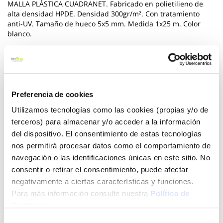
MALLA PLÁSTICA CUADRANET. Fabricado en polietilieno de
alta densidad HPDE. Densidad 300gr/m². Con tratamiento
anti-UV. Tamaño de hueco 5x5 mm. Medida 1x25 m. Color
blanco.
Ver más
49,45 €
Preferencia de cookies
Utilizamos tecnologías como las cookies (propias y/o de
Añadir al carrito
terceros) para almacenar y/o acceder a la información
del dispositivo. El consentimiento de estas tecnologías
nos permitirá procesar datos como el comportamiento de
navegación o las identificaciones únicas en este sitio. No
Click&Collect - Recogida gratis
Envío a domicilio:
consentir o retirar el consentimiento, puede afectar
en nuestras tiendas
5 días hábiles
negativamente a ciertas características y funciones.
Para más información consulte nuestra
Política de
Cookies
.
+ INFO
Selección