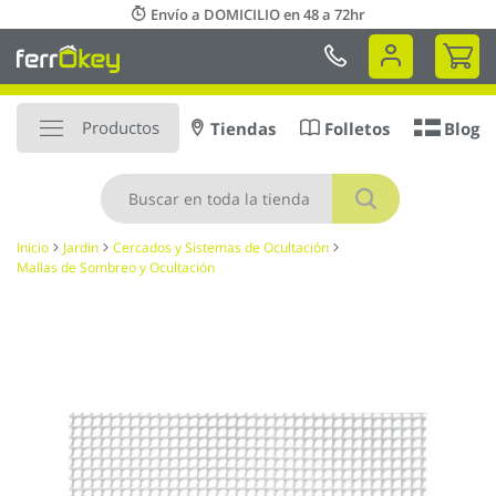
Ir
Envío a DOMICILIO en 48 a 72hr
al
Mi 
contenido
Productos
Tiendas
Folletos
Blog
Buscar
Inicio
Jardin
Cercados y Sistemas de Ocultación
Mallas de Sombreo y Ocultación
Saltar
al
final
de
la
galería
de
imágenes