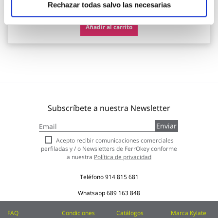
59,96 €
Rechazar todas salvo las necesarias
Añadir al carrito
Subscríbete a nuestra Newsletter
Inscríbase
Enviar
a
nuestro
Acepto recibir comunicaciones comerciales
boletín
perfiladas y / o Newsletters de FerrOkey conforme
de
a nuestra
Política de privacidad
noticias:
Teléfono
914 815 681
Whatsapp
689 163 848
FAQ
Condiciones
Catálogos
Marca Kylate