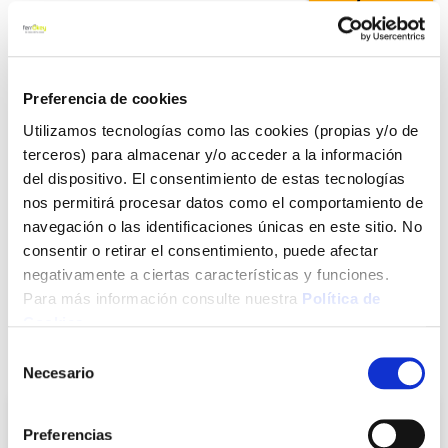
Añadir al carrito
Preferencia de cookies
Utilizamos tecnologías como las cookies (propias y/o de
terceros) para almacenar y/o acceder a la información
Click&Collect - Recogida gratis
Envío a domicilio:
en nuestras tiendas
5 días hábiles
del dispositivo. El consentimiento de estas tecnologías
nos permitirá procesar datos como el comportamiento de
navegación o las identificaciones únicas en este sitio. No
+ INFO
consentir o retirar el consentimiento, puede afectar
negativamente a ciertas características y funciones.
Para más información consulte nuestra
Política de
LOCALIZA TU TIENDA MÁS CERCANA
Cookies
.
Selección
También te puede interesar
Necesario
de
consentimiento
Preferencias