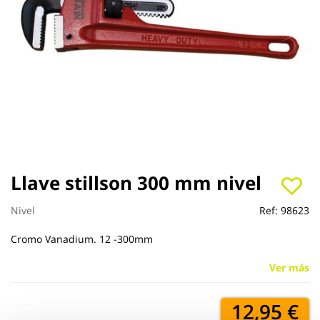
Saltar
Llave stillson 300 mm nivel
al
comienzo
Nivel
Ref:
98623
de
la
Cromo Vanadium. 12 -300mm
galería
de
Ver más
imágenes
12,95 €