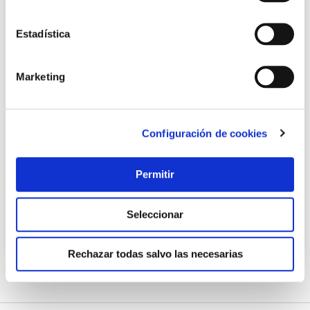
Estadística
Marketing
Cortatubos tijera para plastico y multicapa ø 35 mm
(1.3/8 ) profesional ironside
Configuración de cookies
Ironside
Permitir
34,15 €
Seleccionar
Añadir al carrito
Rechazar todas salvo las necesarias