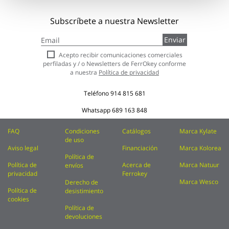
Subscríbete a nuestra Newsletter
Inscríbase
Enviar
a
nuestro
Acepto recibir comunicaciones comerciales
boletín
perfiladas y / o Newsletters de FerrOkey conforme
de
a nuestra
Política de privacidad
noticias:
Teléfono
914 815 681
Whatsapp
689 163 848
FAQ
Condiciones
Catálogos
Marca Kylate
de uso
Aviso legal
Financiación
Marca Kolorea
Política de
Política de
Acerca de
Marca Natuur
envíos
privacidad
Ferrokey
Marca Wesco
Derecho de
Política de
desistimiento
cookies
Política de
devoluciones