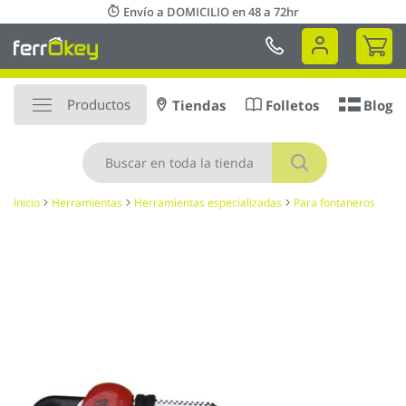
Ir
Envío a DOMICILIO en 48 a 72hr
al
Mi 
contenido
Productos
Tiendas
Folletos
Blog
Buscar
Inicio
Herramientas
Herramientas especializadas
Para fontaneros
Saltar
al
final
de
la
galería
de
imágenes