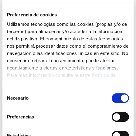
26,05 €
Preferencia de cookies
Utilizamos tecnologías como las cookies (propias y/o de
Agotado
terceros) para almacenar y/o acceder a la información
del dispositivo. El consentimiento de estas tecnologías
Introduce tu e-mail y te avisaremos si el artículo vuelve a
nos permitirá procesar datos como el comportamiento de
estar disponible.
navegación o las identificaciones únicas en este sitio. No
consentir o retirar el consentimiento, puede afectar
Avisarme
negativamente a ciertas características y funciones.
Para más información consulte nuestra
Política de
También te puede interesar
Cookies
.
Selección
Necesario
de
consentimiento
Preferencias
Estadística