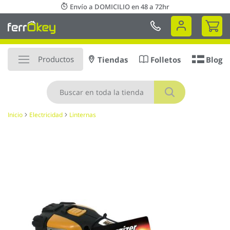
Ir
Envío a DOMICILIO en 48 a 72hr
al
Mi 
contenido
Productos
Tiendas
Folletos
Blog
Buscar
Inicio
Electricidad
Linternas
Saltar
al
final
de
la
galería
de
imágenes