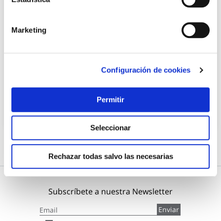
Marketing
Linterna boligrafo inspector 500+ 500 lm flex-power
recargable nebo
Nebo
Configuración de cookies
33,50 €
Permitir
Añadir al carrito
Seleccionar
Rechazar todas salvo las necesarias
Subscríbete a nuestra Newsletter
Inscríbase
Enviar
a
nuestro