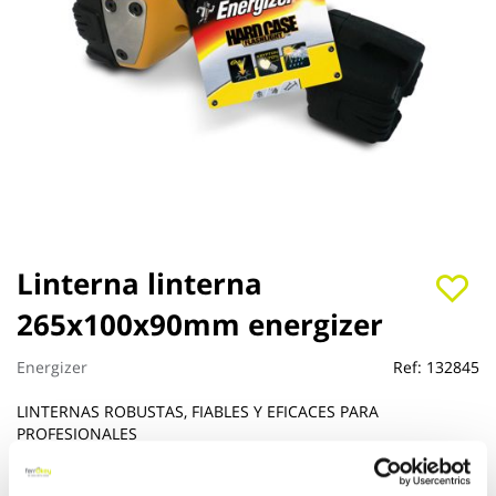
Saltar
Linterna linterna
al
265x100x90mm energizer
comienzo
de
la
Energizer
Ref:
132845
galería
de
LINTERNAS ROBUSTAS, FIABLES Y EFICACES PARA
imágenes
PROFESIONALES
Ver más