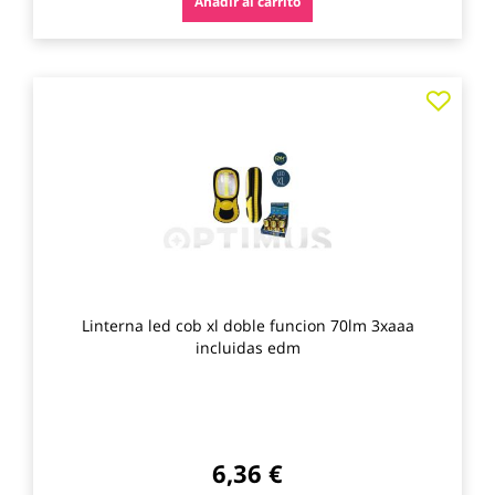
Añadir al carrito
Agre
a
los
favo
Linterna led cob xl doble funcion 70lm 3xaaa
incluidas edm
6,36 €