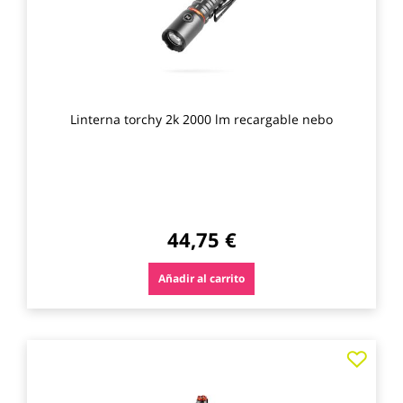
Linterna torchy 2k 2000 lm recargable nebo
44,75 €
Añadir al carrito
Agre
a
los
favo