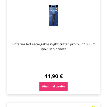
los
favo
Linterna led recargable night cutter pro f20r 1000lm
ip67 usb c varta
41,90 €
Añadir al carrito
Agre