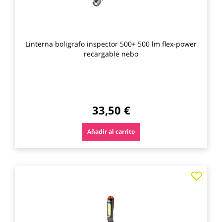
Linterna boligrafo inspector 500+ 500 lm flex-power
recargable nebo
33,50 €
Añadir al carrito
Agre
a
los
favo