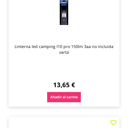
favo
Linterna led camping l10 pro 150lm 3aa no incluida
varta
13,65 €
Añadir al carrito
Agre
a