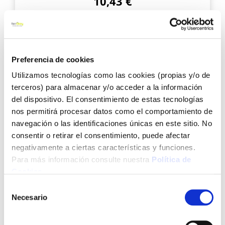
10,43 €
Añadir al carrito
Preferencia de cookies
Agre
a
Utilizamos tecnologías como las cookies (propias y/o de
los
terceros) para almacenar y/o acceder a la información
favo
del dispositivo. El consentimiento de estas tecnologías
nos permitirá procesar datos como el comportamiento de
navegación o las identificaciones únicas en este sitio. No
consentir o retirar el consentimiento, puede afectar
negativamente a ciertas características y funciones.
Para más información consulte nuestra
Política de
Linterna aluminio recargable 70 lumenes stanley
Cookies
.
Selección
Necesario
de
consentimiento