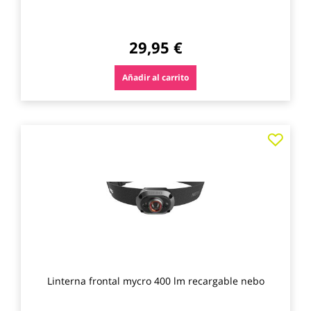
29,95 €
Añadir al carrito
Agre
a
los
favo
Linterna frontal mycro 400 lm recargable nebo