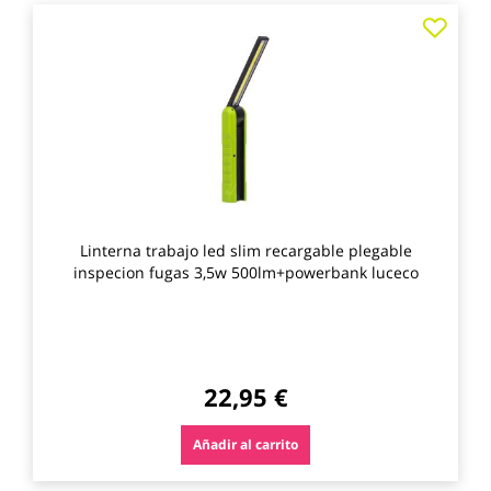
Agre
a
los
favo
Linterna trabajo led slim recargable plegable
inspecion fugas 3,5w 500lm+powerbank luceco
22,95 €
Añadir al carrito