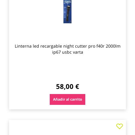
Linterna led recargable night cutter pro f40r 2000lm
ip67 usbc varta
58,00 €
Añadir al carrito
Agre
a
los