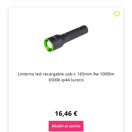
Agre
a
los
favo
Linterna led recargable usb-c 165mm 9w 1000lm
6500k ip44 luceco
16,46 €
Añadir al carrito