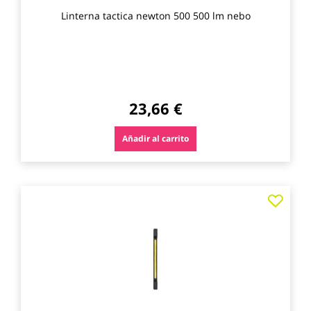
Linterna tactica newton 500 500 lm nebo
23,66 €
Añadir al carrito
Agre
a
los
favo