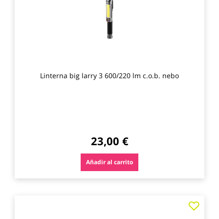
Linterna big larry 3 600/220 lm c.o.b. nebo
23,00 €
Añadir al carrito
Agre
a