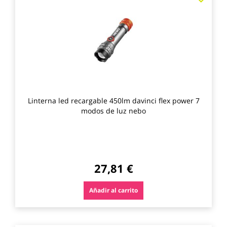
a
los
favo
Linterna led recargable 450lm davinci flex power 7
modos de luz nebo
27,81 €
Añadir al carrito