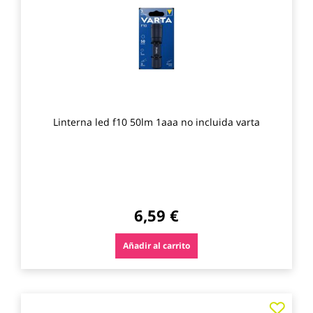
favo
Linterna led f10 50lm 1aaa no incluida varta
6,59 €
Añadir al carrito
Agre