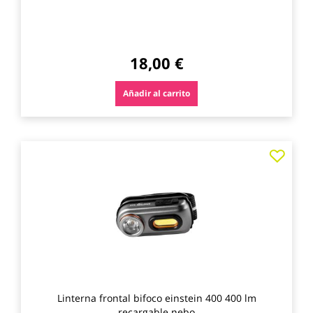
18,00 €
Añadir al carrito
Agre
a
los
favo
Linterna frontal bifoco einstein 400 400 lm
recargable nebo