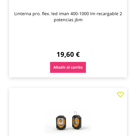
Linterna pro. flex. led iman 400-1000 lm recargable 2
potencias jbm
19,60 €
Añadir al carrito
Agre
a
los
favo