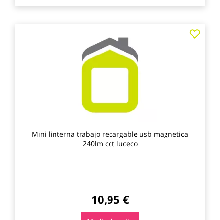
Agre
a
los
favo
Mini linterna trabajo recargable usb magnetica
240lm cct luceco
10,95 €