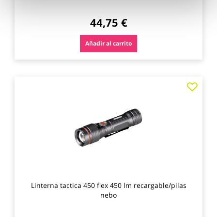
44,75 €
Añadir al carrito
Agre
a
los
favo
Linterna tactica 450 flex 450 lm recargable/pilas
nebo