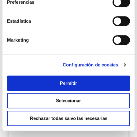
Preferencias
59,96 €
Añadir al carrito
Estadística
Marketing
Agre
a
los
favo
Configuración de cookies
Permitir
Seleccionar
Foco omni 2000 2000 lm recargable nebo
Rechazar todas salvo las necesarias