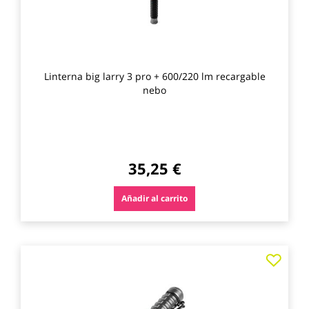
Linterna big larry 3 pro + 600/220 lm recargable
nebo
35,25 €
Añadir al carrito
Agre
a
los
favo