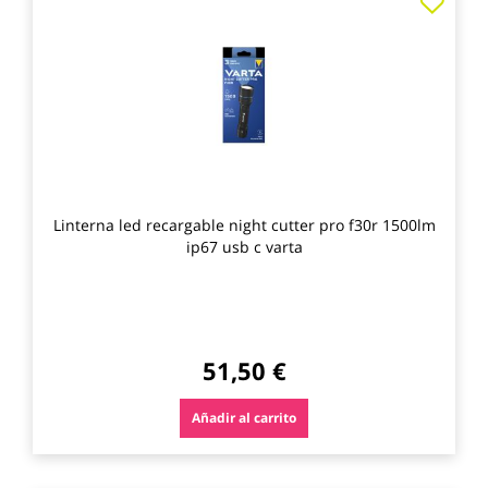
a
los
favo
Linterna led recargable night cutter pro f30r 1500lm
ip67 usb c varta
51,50 €
Añadir al carrito