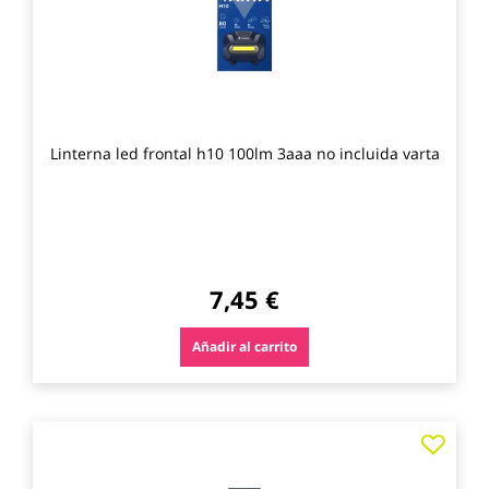
Linterna led frontal h10 100lm 3aaa no incluida varta
7,45 €
Añadir al carrito
Agre
a
los