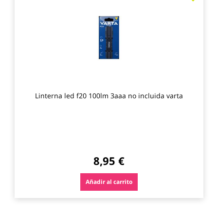
a
los
favo
Linterna led f20 100lm 3aaa no incluida varta
8,95 €
Añadir al carrito