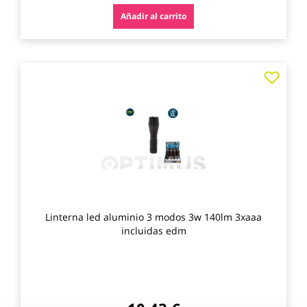
Añadir al carrito
Agre
a
los
favo
Linterna led aluminio 3 modos 3w 140lm 3xaaa
incluidas edm