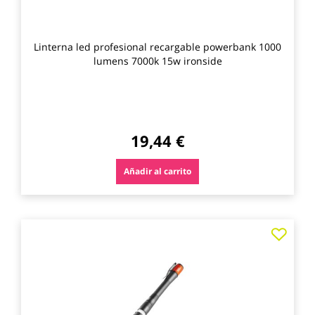
Linterna led profesional recargable powerbank 1000
lumens 7000k 15w ironside
19,44 €
Añadir al carrito
Agre
a
los
favo