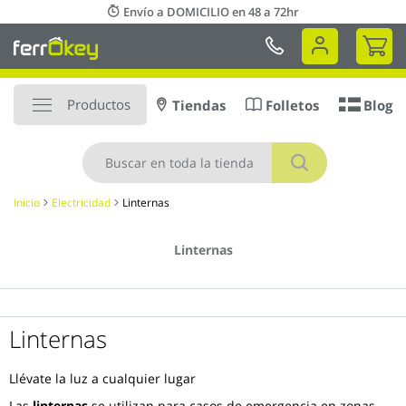
Ir
Envío a DOMICILIO en 48 a 72hr
al
Mi 
contenido
Productos
Tiendas
Folletos
Blog
Buscar
Inicio
Electricidad
Linternas
Linternas
Linternas
Llévate la luz a cualquier lugar
Las
linternas
se utilizan para casos de emergencia en zonas