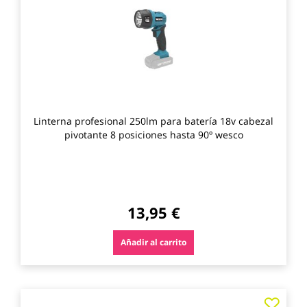
los
favo
Linterna profesional 250lm para batería 18v cabezal
pivotante 8 posiciones hasta 90º wesco
13,95 €
Añadir al carrito
Agre