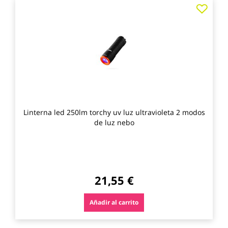
Agre
a
los
favo
Linterna led 250lm torchy uv luz ultravioleta 2 modos
de luz nebo
21,55 €
Añadir al carrito