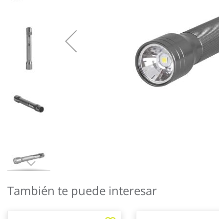
Saltar
al
También te puede interesar
comienzo
de
la