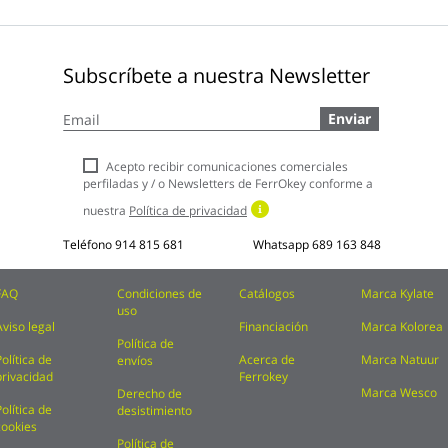
Subscríbete a nuestra Newsletter
Inscríbase
Enviar
a
nuestro
boletín
Acepto recibir comunicaciones comerciales
de
perfiladas y / o Newsletters de FerrOkey conforme a
noticias:
nuestra
Política de privacidad
Teléfono
914 815 681
Whatsapp
689 163 848
FAQ
Condiciones de
Catálogos
Marca Kylate
uso
Aviso legal
Financiación
Marca Kolorea
Política de
Política de
Acerca de
Marca Natuur
envíos
privacidad
Ferrokey
Marca Wesco
Derecho de
Política de
desistimiento
cookies
Política de