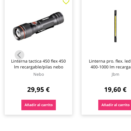
galería
de
imágenes
Linterna tactica 450 flex 450
Linterna pro. flex. le
lm recargable/pilas nebo
400-1000 lm recarga
potencias jbm
Nebo
Jbm
29,95 €
19,60 €
Añadir al carrito
Añadir al carrito