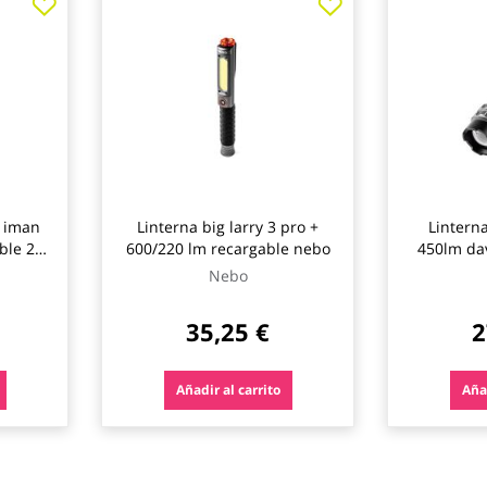
d iman
Linterna big larry 3 pro +
Lintern
ble 2
600/220 lm recargable nebo
450lm dav
modos
Nebo
35,25 €
2
Añadir al carrito
Añad