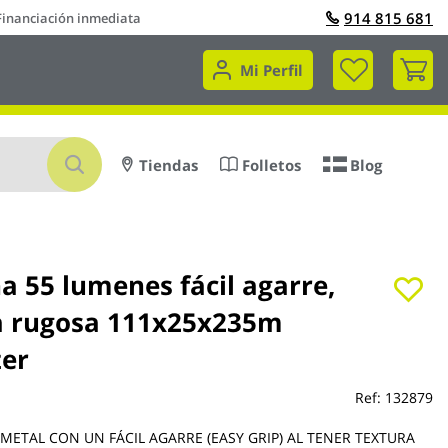
914 815 681
Financiación inmediata
Mi 
Mi Perfil
Buscar
Tiendas
Folletos
Blog
a 55 lumenes fácil agarre,
a rugosa 111x25x235m
zer
Ref:
132879
METAL CON UN FÁCIL AGARRE (EASY GRIP) AL TENER TEXTURA