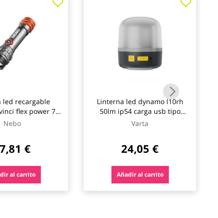
a led recargable
Linterna led dynamo l10rh
inci flex power 7
50lm ip54 carga usb tipo
 de luz nebo
varta
Nebo
Varta
7,81 €
24,05 €
ir al carrito
Añadir al carrito