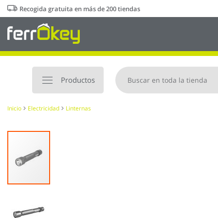
Ir
Recogida gratuita en más de 200 tiendas
al
contenido
Productos
Inicio
Electricidad
Linternas
Saltar
al
final
de
la
galería
de
imágenes