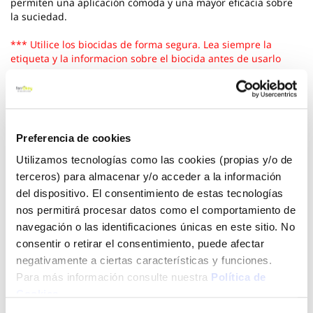
permiten una aplicación cómoda y una mayor eficacia sobre
la suciedad.
*** Utilice los biocidas de forma segura. Lea siempre la
etiqueta y la informacion sobre el biocida antes de usarlo
Ver más
2,00 €
Preferencia de cookies
Utilizamos tecnologías como las cookies (propias y/o de
terceros) para almacenar y/o acceder a la información
Añadir al carrito
del dispositivo. El consentimiento de estas tecnologías
nos permitirá procesar datos como el comportamiento de
navegación o las identificaciones únicas en este sitio. No
consentir o retirar el consentimiento, puede afectar
Click&Collect - Recogida gratis
Envío a domicilio:
en nuestras tiendas
5 días hábiles
negativamente a ciertas características y funciones.
Para más información consulte nuestra
Política de
Cookies
.
+ INFO