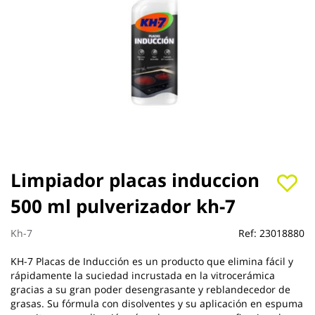
Saltar
Limpiador placas induccion
al
500 ml pulverizador kh-7
comienzo
de
la
Kh-7
Ref:
23018880
galería
de
KH-7 Placas de Inducción es un producto que elimina fácil y
imágenes
rápidamente la suciedad incrustada en la vitrocerámica
gracias a su gran poder desengrasante y reblandecedor de
grasas. Su fórmula con disolventes y su aplicación en espuma