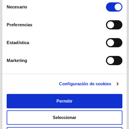
Selección
Necesario
de
consentimiento
LOCALIZA TU TIENDA MÁS CERCANA
Preferencias
También te puede interesar
Estadística
Marketing
Configuración de cookies
Permitir
TOP VENTAS
Desengrasante energico profesional 750 ml pistola
Seleccionar
rellenable codi