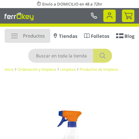
Ir
Envío a DOMICILIO en 48 a 72hr
al
Mi 
contenido
Productos
Tiendas
Folletos
Blog
Buscar
Inicio
Ordenación y limpieza
Limpieza
Productos de limpieza
Saltar
al
final
de
la
galería
de
imágenes