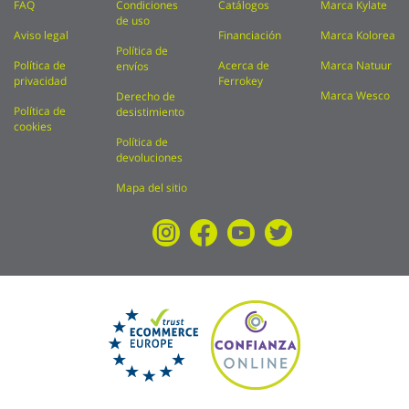
FAQ
Condiciones
Catálogos
Marca Kylate
de uso
Aviso legal
Financiación
Marca Kolorea
Política de
Política de
Acerca de
Marca Natuur
envíos
privacidad
Ferrokey
Marca Wesco
Derecho de
Política de
desistimiento
cookies
Política de
devoluciones
Mapa del sitio