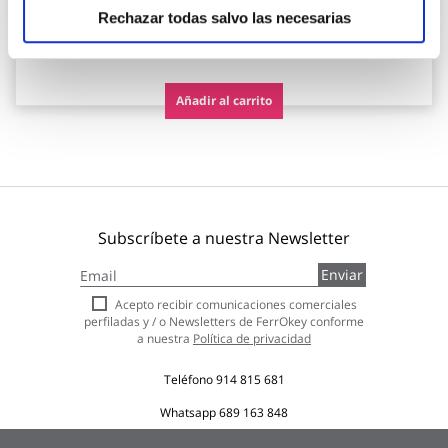
Codi
Rechazar todas salvo las necesarias
3,29 €
Añadir al carrito
Subscríbete a nuestra Newsletter
Inscríbase
Enviar
a
nuestro
Acepto recibir comunicaciones comerciales
boletín
perfiladas y / o Newsletters de FerrOkey conforme
de
a nuestra
Política de privacidad
noticias:
Teléfono
914 815 681
Whatsapp
689 163 848