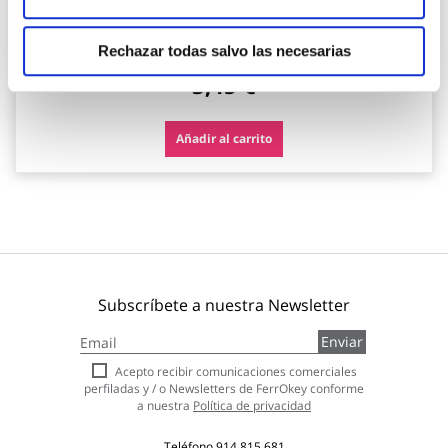
Tenn
Rechazar todas salvo las necesarias
3,45 €
Añadir al carrito
Subscríbete a nuestra Newsletter
Inscríbase
Enviar
a
nuestro
Acepto recibir comunicaciones comerciales
boletín
perfiladas y / o Newsletters de FerrOkey conforme
de
a nuestra
Política de privacidad
noticias:
Teléfono
914 815 681