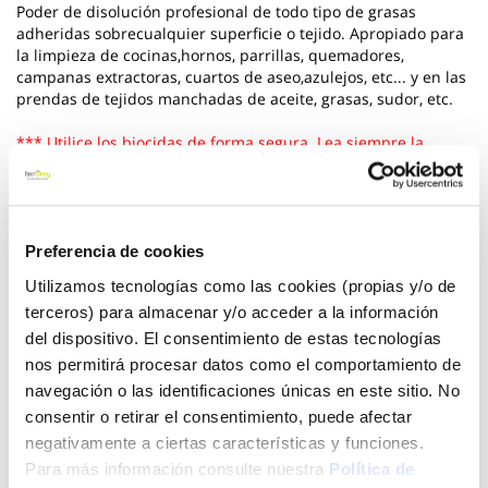
Poder de disolución profesional de todo tipo de grasas
adheridas sobrecualquier superficie o tejido. Apropiado para
la limpieza de cocinas,hornos, parrillas, quemadores,
campanas extractoras, cuartos de aseo,azulejos, etc... y en las
prendas de tejidos manchadas de aceite, grasas, sudor, etc.
*** Utilice los biocidas de forma segura. Lea siempre la
etiqueta y la informacion sobre el biocida antes de usarlo
Ver más
Preferencia de cookies
3,29 €
Utilizamos tecnologías como las cookies (propias y/o de
terceros) para almacenar y/o acceder a la información
del dispositivo. El consentimiento de estas tecnologías
Añadir al carrito
nos permitirá procesar datos como el comportamiento de
navegación o las identificaciones únicas en este sitio. No
consentir o retirar el consentimiento, puede afectar
negativamente a ciertas características y funciones.
Click&Collect - Recogida gratis
Envío a domicilio:
Para más información consulte nuestra
Política de
en nuestras tiendas
5 días hábiles