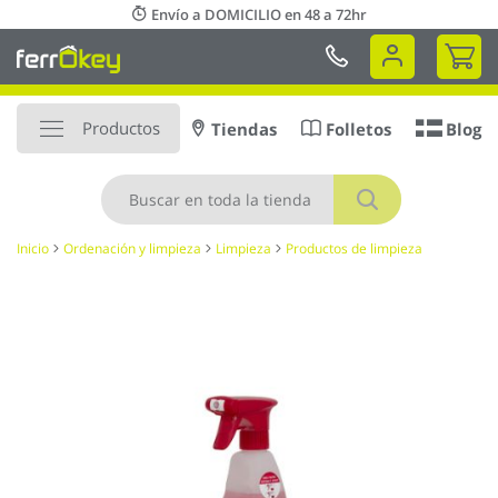
Ir
Envío a DOMICILIO en 48 a 72hr
al
Mi 
contenido
Productos
Tiendas
Folletos
Blog
Buscar
Inicio
Ordenación y limpieza
Limpieza
Productos de limpieza
Saltar
al
final
de
la
galería
de
imágenes