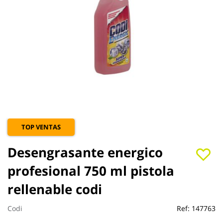
Saltar
TOP VENTAS
al
comienzo
Desengrasante energico
de
la
profesional 750 ml pistola
galería
de
rellenable codi
imágenes
Codi
Ref:
147763