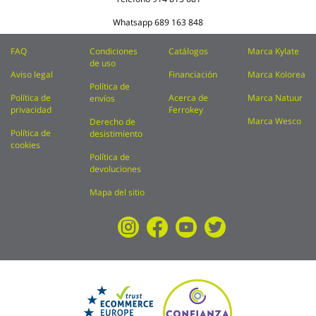
Whatsapp
689 163 848
FAQ
Condiciones
Catálogos
Marca Kylate
de uso
Aviso legal
Financiación
Marca Kolorea
Política de
Política de
Acerca de
Marca Natuur
envíos
privacidad
Ferrokey
Marca Wesco
Derecho de
Política de
desistimiento
cookies
Política de
devoluciones
Mapa del sitio