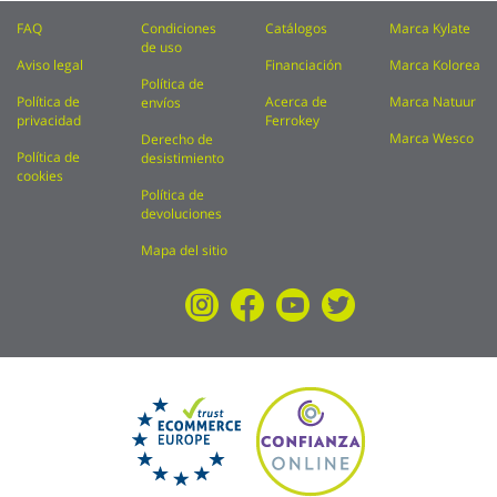
FAQ
Condiciones
Catálogos
Marca Kylate
de uso
Aviso legal
Financiación
Marca Kolorea
Política de
Política de
Acerca de
Marca Natuur
envíos
privacidad
Ferrokey
Marca Wesco
Derecho de
Política de
desistimiento
cookies
Política de
devoluciones
Mapa del sitio