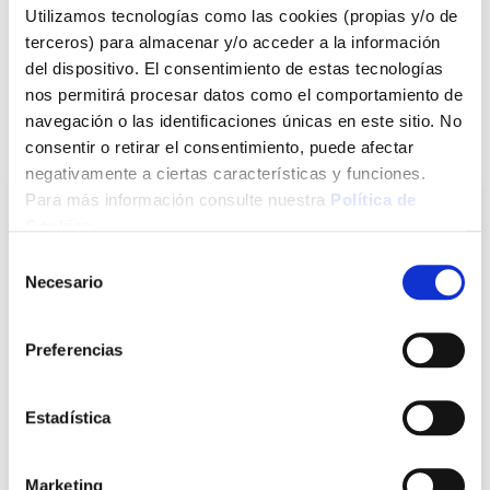
madera,exento de ceras, fácil aplicación con trapo
Utilizamos tecnologías como las cookies (propias y/o de
(gasa,hilas,muñequilla). Aprox. 1L/10-14m2
terceros) para almacenar y/o acceder a la información
del dispositivo. El consentimiento de estas tecnologías
Ver más
nos permitirá procesar datos como el comportamiento de
navegación o las identificaciones únicas en este sitio. No
También te puede interesar
consentir o retirar el consentimiento, puede afectar
negativamente a ciertas características y funciones.
Para más información consulte nuestra
Política de
Cookies
.
Selección
Necesario
de
consentimiento
Preferencias
Estadística
Lasur sol satinado 750 ml nogal xylazel
Xylazel
Marketing