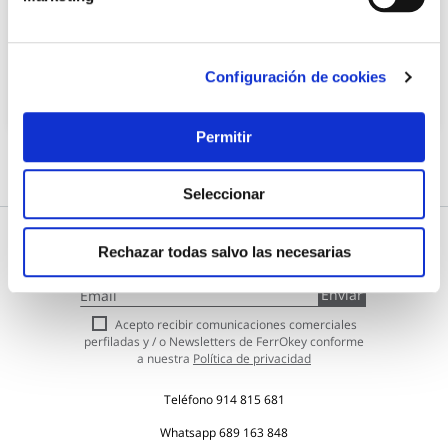
25,40 €
Configuración de cookies
Añadir al carrito
Permitir
Seleccionar
Rechazar todas salvo las necesarias
Subscríbete a nuestra Newsletter
Inscríbase
Enviar
a
nuestro
Acepto recibir comunicaciones comerciales
boletín
perfiladas y / o Newsletters de FerrOkey conforme
de
a nuestra
Política de privacidad
noticias:
Teléfono
914 815 681
Whatsapp
689 163 848