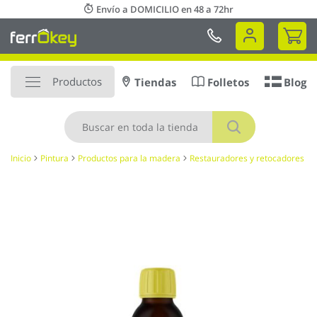
Ir
Envío a DOMICILIO en 48 a 72hr
al
Mi 
contenido
Productos
Tiendas
Folletos
Blog
Buscar
Inicio
Pintura
Productos para la madera
Restauradores y retocadores
Saltar
al
final
de
la
galería
de
imágenes