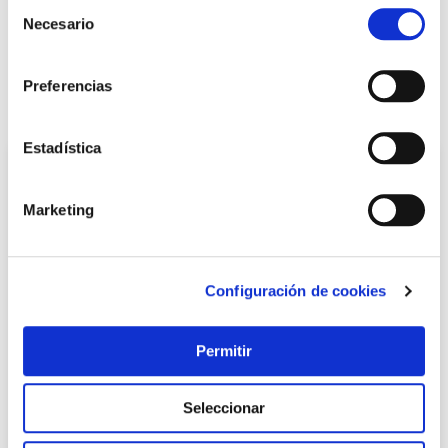
Selección
Necesario
de
consentimiento
LOCALIZA TU TIENDA MÁS CERCANA
Preferencias
También te puede interesar
Estadística
Marketing
Configuración de cookies
Permitir
TOP VENTAS
Jabon manos con abrasivo natural 5 l con dosificador
Seleccionar
nivel