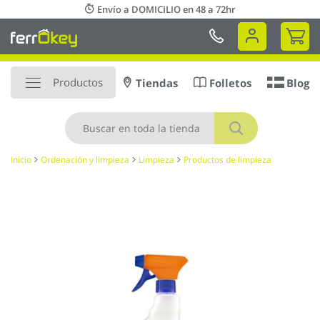
Ir
Envío a DOMICILIO en 48 a 72hr
al
Mi 
contenido
Productos
Tiendas
Folletos
Blog
Buscar
Inicio
Ordenación y limpieza
Limpieza
Productos de limpieza
Saltar
al
final
de
la
galería
de
imágenes