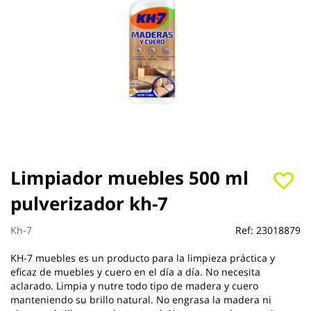
Saltar
Limpiador muebles 500 ml
al
pulverizador kh-7
comienzo
de
la
Kh-7
Ref:
23018879
galería
de
KH-7 muebles es un producto para la limpieza práctica y
imágenes
eficaz de muebles y cuero en el día a día. No necesita
aclarado. Limpia y nutre todo tipo de madera y cuero
manteniendo su brillo natural. No engrasa la madera ni