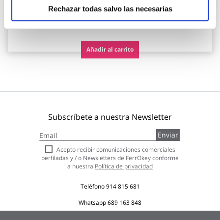
Nivel
Rechazar todas salvo las necesarias
28,45 €
Añadir al carrito
Subscríbete a nuestra Newsletter
Inscríbase
Enviar
a
nuestro
Acepto recibir comunicaciones comerciales
boletín
perfiladas y / o Newsletters de FerrOkey conforme
de
a nuestra
Política de privacidad
noticias:
Teléfono
914 815 681
Whatsapp
689 163 848