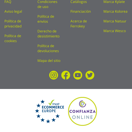
FAQ
Condiciones
Catálogos
Marca Kylate
de uso
Aviso legal
Financiación
Marca Kolorea
Política de
Política de
Acerca de
Marca Natuur
envíos
privacidad
Ferrokey
Marca Wesco
Derecho de
Política de
desistimiento
cookies
Política de
devoluciones
Mapa del sitio