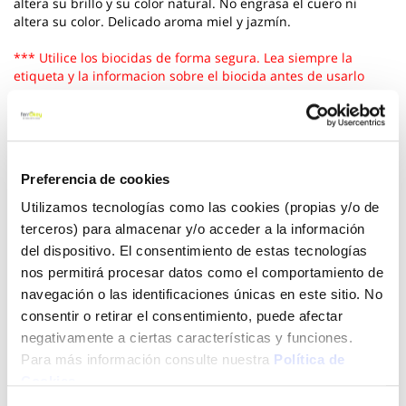
altera su brillo y su color natural. No engrasa el cuero ni
altera su color. Delicado aroma miel y jazmín.
*** Utilice los biocidas de forma segura. Lea siempre la
etiqueta y la informacion sobre el biocida antes de usarlo
Ver más
2,00 €
Preferencia de cookies
Utilizamos tecnologías como las cookies (propias y/o de
terceros) para almacenar y/o acceder a la información
Añadir al carrito
del dispositivo. El consentimiento de estas tecnologías
nos permitirá procesar datos como el comportamiento de
navegación o las identificaciones únicas en este sitio. No
consentir o retirar el consentimiento, puede afectar
Click&Collect - Recogida gratis
Envío a domicilio:
en nuestras tiendas
5 días hábiles
negativamente a ciertas características y funciones.
Para más información consulte nuestra
Política de
Cookies
.
+ INFO