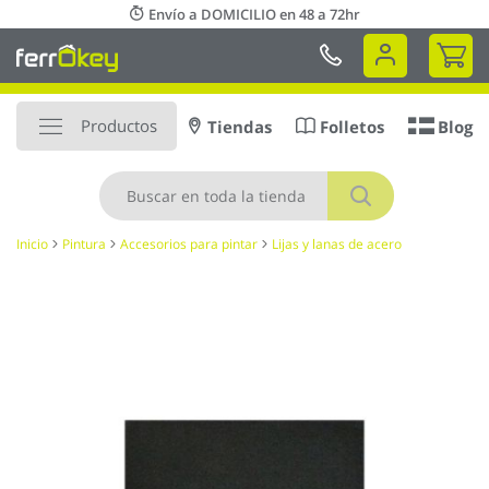
Ir
Envío a DOMICILIO en 48 a 72hr
al
Mi 
contenido
Productos
Tiendas
Folletos
Blog
Buscar
Inicio
Pintura
Accesorios para pintar
Lijas y lanas de acero
Saltar
al
final
de
la
galería
de
imágenes