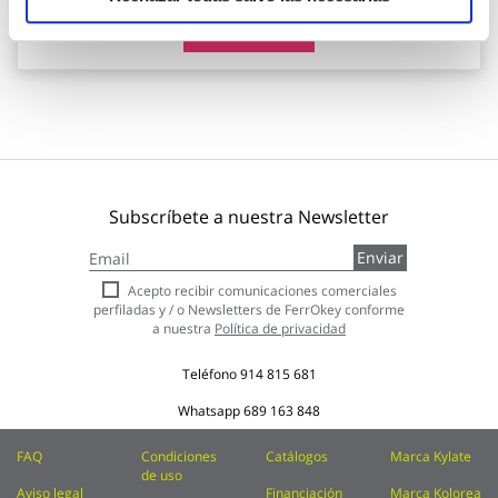
Añadir al carrito
Subscríbete a nuestra Newsletter
Inscríbase
Enviar
a
nuestro
Acepto recibir comunicaciones comerciales
boletín
perfiladas y / o Newsletters de FerrOkey conforme
de
a nuestra
Política de privacidad
noticias:
Teléfono
914 815 681
Whatsapp
689 163 848
FAQ
Condiciones
Catálogos
Marca Kylate
de uso
Aviso legal
Financiación
Marca Kolorea