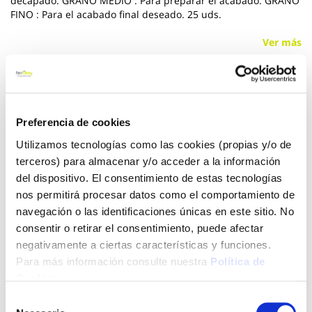
decapado. GRANO MEDIO : Para preparar el acabado. GRANO
FINO : Para el acabado final deseado. 25 uds.
Ver más
13,95 €
Preferencia de cookies
Añadir al carrito
Utilizamos tecnologías como las cookies (propias y/o de
terceros) para almacenar y/o acceder a la información
del dispositivo. El consentimiento de estas tecnologías
nos permitirá procesar datos como el comportamiento de
Click&Collect - Recogida gratis
Envío a domicilio:
navegación o las identificaciones únicas en este sitio. No
en nuestras tiendas
5 días hábiles
consentir o retirar el consentimiento, puede afectar
negativamente a ciertas características y funciones.
Para más información consulte nuestra
Política de
+ INFO
Cookies
.
Selección