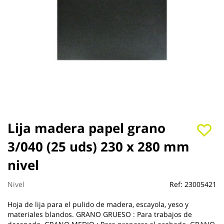
Saltar
Lija madera papel grano
al
3/040 (25 uds) 230 x 280 mm
comienzo
de
nivel
la
galería
de
Nivel
Ref:
23005421
imágenes
Hoja de lija para el pulido de madera, escayola, yeso y
materiales blandos. GRANO GRUESO : Para trabajos de