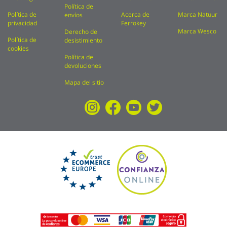
Política de
Política de
Acerca de
Marca Natuur
envíos
privacidad
Ferrokey
Marca Wesco
Derecho de
Política de
desistimiento
cookies
Política de
devoluciones
Mapa del sitio