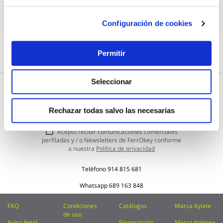
Añadir al carrito
Configuración de cookies
Permitir
Seleccionar
Subscríbete a nuestra Newsletter
Rechazar todas salvo las necesarias
Inscríbase
Enviar
a
nuestro
Acepto recibir comunicaciones comerciales
boletín
perfiladas y / o Newsletters de FerrOkey conforme
de
a nuestra
Política de privacidad
noticias:
Teléfono
914 815 681
Whatsapp
689 163 848
FAQ
Condiciones
Catálogos
Marca Kylate
de uso
Aviso legal
Financiación
Marca Kolorea