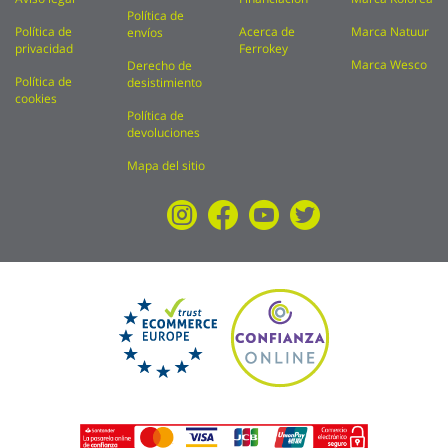
Política de
Política de
Acerca de
Marca Natuur
envíos
privacidad
Ferrokey
Marca Wesco
Derecho de
Política de
desistimiento
cookies
Política de
devoluciones
Mapa del sitio