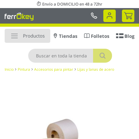
Ir
Envío a DOMICILIO en 48 a 72hr
al
Mi 
contenido
Productos
Tiendas
Folletos
Blog
Buscar
Inicio
Pintura
Accesorios para pintar
Lijas y lanas de acero
Saltar
al
final
de
la
galería
de
imágenes