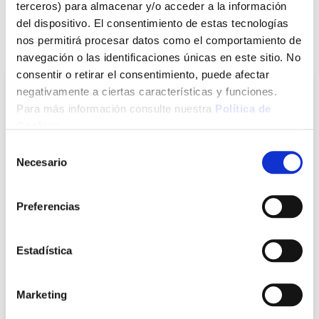
terceros) para almacenar y/o acceder a la información
Ver más
del dispositivo. El consentimiento de estas tecnologías
nos permitirá procesar datos como el comportamiento de
También te puede interesar
navegación o las identificaciones únicas en este sitio. No
consentir o retirar el consentimiento, puede afectar
negativamente a ciertas características y funciones.
Para más información consulte nuestra
Política de
Cookies
.
Selección
Necesario
de
consentimiento
Preferencias
Lija al agua papel grano 220 (25 uds) 230 x 280 mm nivel
Estadística
Nivel
Marketing
22,45 €