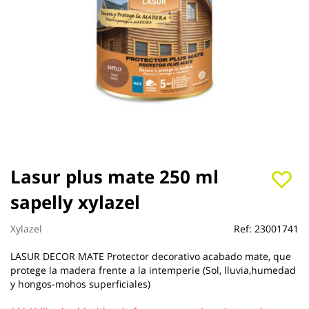
Saltar
Lasur plus mate 250 ml
al
sapelly xylazel
comienzo
de
la
Xylazel
Ref:
23001741
galería
de
LASUR DECOR MATE Protector decorativo acabado mate, que
imágenes
protege la madera frente a la intemperie (Sol, lluvia,humedad
y hongos-mohos superficiales)