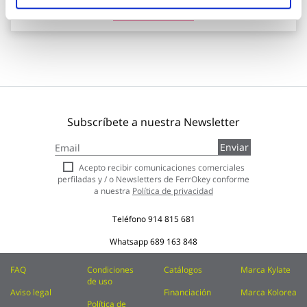
Añadir al carrito
Subscríbete a nuestra Newsletter
Inscríbase
Enviar
a
nuestro
Acepto recibir comunicaciones comerciales
boletín
perfiladas y / o Newsletters de FerrOkey conforme
de
a nuestra
Política de privacidad
noticias:
Teléfono
914 815 681
Whatsapp
689 163 848
FAQ
Condiciones
Catálogos
Marca Kylate
de uso
Aviso legal
Financiación
Marca Kolorea
Política de