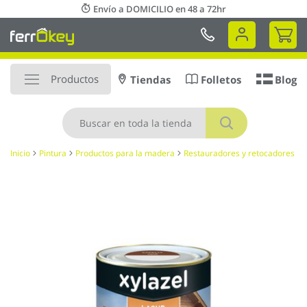
Ir
Envío a DOMICILIO en 48 a 72hr
al
Mi 
contenido
Productos
Tiendas
Folletos
Blog
Buscar
Inicio
Pintura
Productos para la madera
Restauradores y retocadores
Saltar
al
final
de
la
galería
de
imágenes