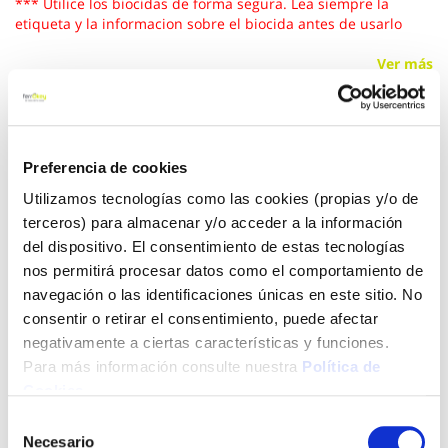
*** Utilice los biocidas de forma segura. Lea siempre la
etiqueta y la informacion sobre el biocida antes de usarlo
Ver más
11,87 €
Preferencia de cookies
Añadir al carrito
Utilizamos tecnologías como las cookies (propias y/o de
terceros) para almacenar y/o acceder a la información
del dispositivo. El consentimiento de estas tecnologías
nos permitirá procesar datos como el comportamiento de
Click&Collect - Recogida gratis
Envío a domicilio:
navegación o las identificaciones únicas en este sitio. No
en nuestras tiendas
5 días hábiles
consentir o retirar el consentimiento, puede afectar
negativamente a ciertas características y funciones.
Para más información consulte nuestra
Política de
+ INFO
Cookies
.
Selección
Necesario
de