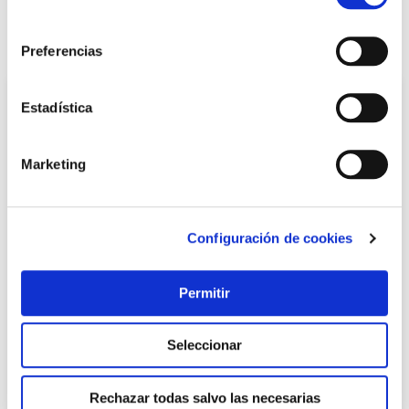
LOCALIZA TU TIENDA MÁS CERCANA
consentimiento
También te puede interesar
Preferencias
Estadística
Marketing
Configuración de cookies
Lasur sol satinado 750 ml nogal xylazel
Permitir
Xylazel
Seleccionar
25,40 €
Rechazar todas salvo las necesarias