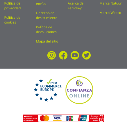
Política de
Acerca de
Marca Natuur
envíos
privacidad
Ferrokey
Marca Wesco
Derecho de
Política de
desistimiento
cookies
Política de
devoluciones
Mapa del sitio