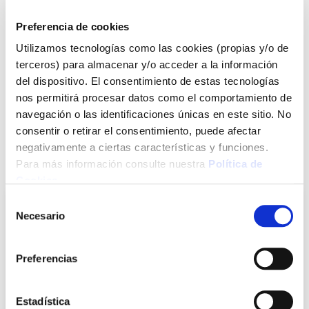
33,86 €
Preferencia de cookies
Utilizamos tecnologías como las cookies (propias y/o de
Agotado
terceros) para almacenar y/o acceder a la información
del dispositivo. El consentimiento de estas tecnologías
Introduce tu e-mail y te avisaremos si el artículo vuelve a
nos permitirá procesar datos como el comportamiento de
estar disponible.
navegación o las identificaciones únicas en este sitio. No
Avisarme
consentir o retirar el consentimiento, puede afectar
negativamente a ciertas características y funciones.
Para más información consulte nuestra
Política de
También te puede interesar
Cookies
.
Selección
Necesario
de
consentimiento
Preferencias
Estadística