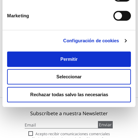
Marketing
Baranda ventana extensible 150-200 cm sauvic
Sauvic
Configuración de cookies
44,35 €
Permitir
Añadir al carrito
Seleccionar
Rechazar todas salvo las necesarias
Subscríbete a nuestra Newsletter
Inscríbase
Enviar
a
nuestro
Acepto recibir comunicaciones comerciales
boletín