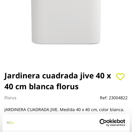
Saltar
Jardinera cuadrada jive 40 x
al
40 cm blanca florus
comienzo
de
la
Florus
Ref:
23004822
galería
de
JARDINERA CUADRADA JIVE. Medida 40 x 40 cm, color blanca.
imágenes
Ver más