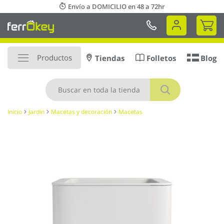
Ir
Envío a DOMICILIO en 48 a 72hr
al
Mi 
contenido
Productos
Tiendas
Folletos
Blog
Buscar
Inicio
Jardin
Macetas y decoración
Macetas
Saltar
al
final
de
la
galería
de
imágenes