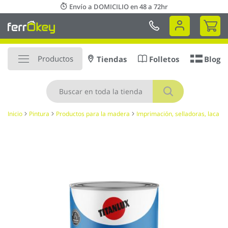
Ir
Envío a DOMICILIO en 48 a 72hr
al
Mi 
contenido
Productos
Tiendas
Folletos
Blog
Buscar
Inicio
Pintura
Productos para la madera
Imprimación, selladoras, laca
Saltar
al
final
de
la
galería
de
imágenes