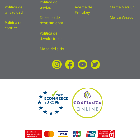
Política de
Política de
Acerca de
Marca Natuur
envíos
privacidad
Ferrokey
Marca Wesco
Derecho de
Política de
desistimiento
cookies
Política de
devoluciones
Mapa del sitio