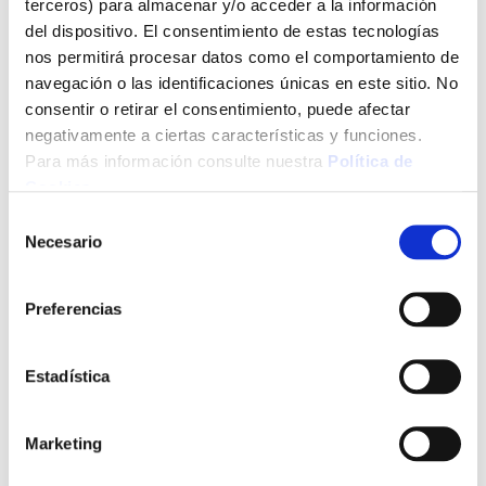
Extraordinario puente de adherencia para diferentes
terceros) para almacenar y/o acceder a la información
recubrimientos. Permite obtener acabados tipo laca.
del dispositivo. El consentimiento de estas tecnologías
nos permitirá procesar datos como el comportamiento de
*** Utilice los biocidas de forma segura. Lea siempre la
navegación o las identificaciones únicas en este sitio. No
etiqueta y la informacion sobre el biocida antes de usarlo
consentir o retirar el consentimiento, puede afectar
Ver más
negativamente a ciertas características y funciones.
Para más información consulte nuestra
Política de
70,80 €
Cookies
.
Selección
Necesario
de
consentimiento
Añadir al carrito
Preferencias
Estadística
Click&Collect - Recogida gratis
Envío a domicilio:
en nuestras tiendas
5 días hábiles
Marketing
+ INFO