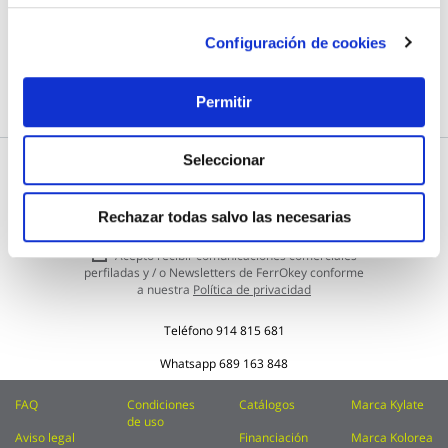
Configuración de cookies
LOCALIZA TU TIENDA MÁS CERCANA
Permitir
Seleccionar
Subscríbete a nuestra Newsletter
Inscríbase
Rechazar todas salvo las necesarias
Enviar
a
nuestro
Acepto recibir comunicaciones comerciales
boletín
perfiladas y / o Newsletters de FerrOkey conforme
de
a nuestra
Política de privacidad
noticias:
Teléfono
914 815 681
Whatsapp
689 163 848
FAQ
Condiciones
Catálogos
Marca Kylate
de uso
Aviso legal
Financiación
Marca Kolorea