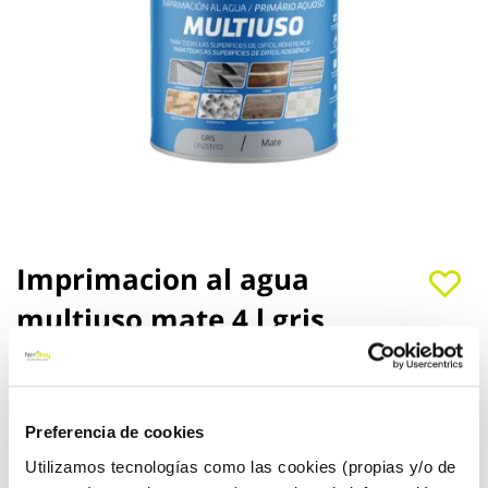
Saltar
Imprimacion al agua
al
multiuso mate 4 l gris
comienzo
de
titanlux
la
galería
de
Titanlux
Ref:
23005014
imágenes
Preferencia de cookies
Imprimación anticorrosiva al agua de secado rápido para todo
tipo de superficies, acero, latón, aluminio, metacrilato...
Utilizamos tecnologías como las cookies (propias y/o de