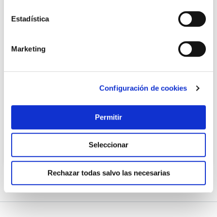
Estadística
Marketing
Guadaña 560 mm 22 cm bellota
Bellota
Configuración de cookies
Permitir
94,00 €
Seleccionar
Añadir al carrito
Rechazar todas salvo las necesarias