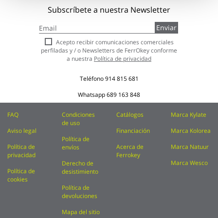
Subscríbete a nuestra Newsletter
Inscríbase
Enviar
a
nuestro
Acepto recibir comunicaciones comerciales
boletín
perfiladas y / o Newsletters de FerrOkey conforme
de
a nuestra
Política de privacidad
noticias:
Teléfono
914 815 681
Whatsapp
689 163 848
FAQ
Condiciones
Catálogos
Marca Kylate
de uso
Aviso legal
Financiación
Marca Kolorea
Política de
Política de
Acerca de
Marca Natuur
envíos
privacidad
Ferrokey
Marca Wesco
Derecho de
Política de
desistimiento
cookies
Política de
devoluciones
Mapa del sitio