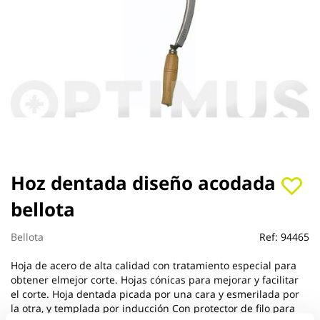
Saltar
Hoz dentada diseño acodada
al
bellota
comienzo
de
la
Bellota
Ref:
94465
galería
de
Hoja de acero de alta calidad con tratamiento especial para
imágenes
obtener elmejor corte. Hojas cónicas para mejorar y facilitar
el corte. Hoja dentada picada por una cara y esmerilada por
la otra, y templada por inducción Con protector de filo para