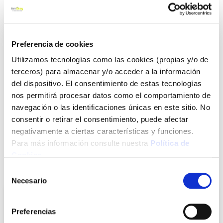
mayor seguridad. Mango de madera con virola metálica para
una perfecta fijación mango hoja.
Ver más
Preferencia de cookies
13,50 €
Utilizamos tecnologías como las cookies (propias y/o de
terceros) para almacenar y/o acceder a la información
del dispositivo. El consentimiento de estas tecnologías
Agotado
nos permitirá procesar datos como el comportamiento de
navegación o las identificaciones únicas en este sitio. No
Introduce tu e-mail y te avisaremos si el artículo vuelve a
consentir o retirar el consentimiento, puede afectar
estar disponible.
negativamente a ciertas características y funciones.
Avisarme
Para más información consulte nuestra
Política de
Cookies
.
También te puede interesar
Selección
Necesario
de
consentimiento
Preferencias