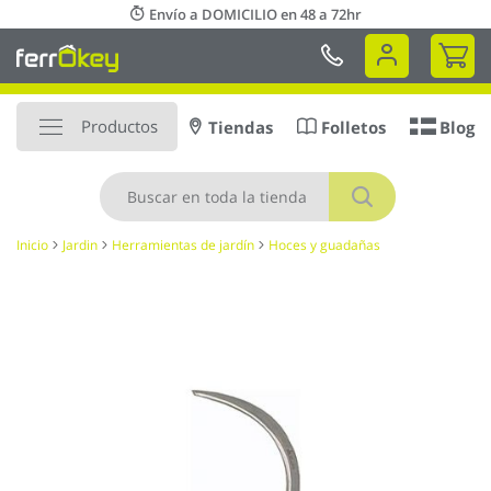
Ir
Envío a DOMICILIO en 48 a 72hr
al
Mi 
contenido
Productos
Tiendas
Folletos
Blog
Buscar
Inicio
Jardin
Herramientas de jardín
Hoces y guadañas
Saltar
al
final
de
la
galería
de
imágenes