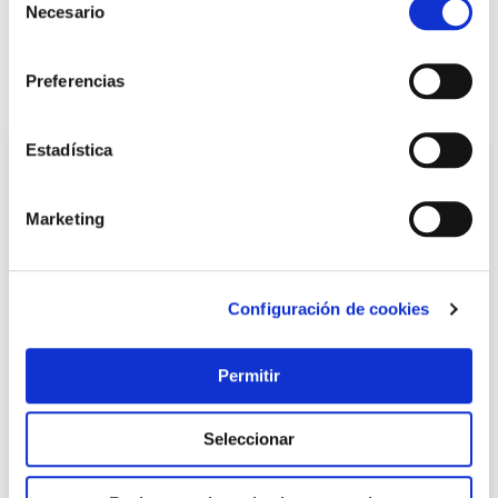
Necesario
de
LOCALIZA TU TIENDA MÁS CERCANA
consentimiento
Preferencias
También te puede interesar
Estadística
Marketing
Configuración de cookies
Permitir
TOP VENTAS
Cocina camping gas con tapa 2 fuegos ambit
Seleccionar
Ambit