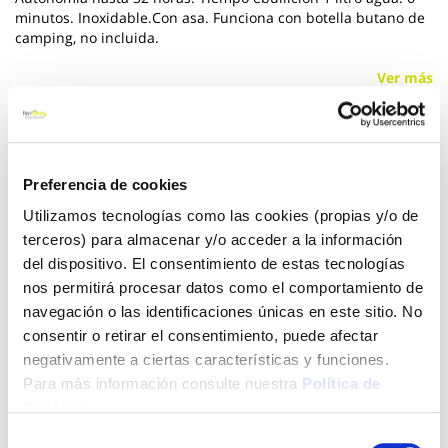
minutos. Inoxidable.Con asa. Funciona con botella butano de
camping, no incluida.
Ver más
17,35 €
Preferencia de cookies
Añadir al carrito
Utilizamos tecnologías como las cookies (propias y/o de
terceros) para almacenar y/o acceder a la información
del dispositivo. El consentimiento de estas tecnologías
nos permitirá procesar datos como el comportamiento de
Click&Collect - Recogida gratis
Envío a domicilio:
navegación o las identificaciones únicas en este sitio. No
en nuestras tiendas
5 días hábiles
consentir o retirar el consentimiento, puede afectar
negativamente a ciertas características y funciones.
Para más información consulte nuestra
Política de
+ INFO
Cookies
.
Selección