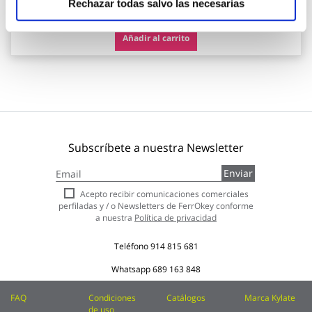
26,95 €
Rechazar todas salvo las necesarias
Añadir al carrito
Subscríbete a nuestra Newsletter
Inscríbase
Enviar
a
nuestro
Acepto recibir comunicaciones comerciales
boletín
perfiladas y / o Newsletters de FerrOkey conforme
de
a nuestra
Política de privacidad
noticias:
Teléfono
914 815 681
Whatsapp
689 163 848
FAQ
Condiciones
Catálogos
Marca Kylate
de uso