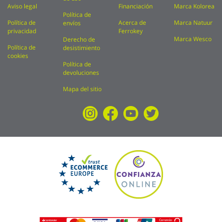
Aviso legal
Financiación
Marca Kolorea
Política de
Política de
Acerca de
Marca Natuur
envíos
privacidad
Ferrokey
Marca Wesco
Derecho de
Política de
desistimiento
cookies
Política de
devoluciones
Mapa del sitio