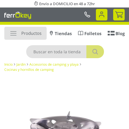
Ir
Envío a DOMICILIO en 48 a 72hr
al
Mi 
contenido
Productos
Tiendas
Folletos
Blog
Buscar
Inicio
Jardin
Accesorios de camping y playa
Cocinas y hornillos de camping
Saltar
al
final
de
la
galería
de
imágenes