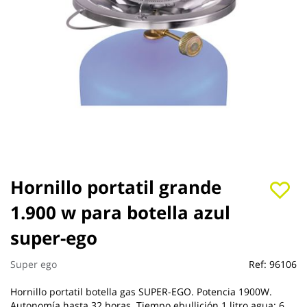
Saltar
Hornillo portatil grande
al
1.900 w para botella azul
comienzo
de
super-ego
la
galería
de
Super ego
Ref:
96106
imágenes
Hornillo portatil botella gas SUPER-EGO. Potencia 1900W.
Autonomía hasta 32 horas. Tiempo ebullición 1 litro agua: 6