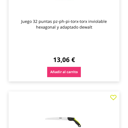
Juego 32 puntas pz-ph-pi-torx-torx inviolable
hexagonal y adaptado dewalt
13,06 €
Añadir al carrito
Agre
a
los
favo