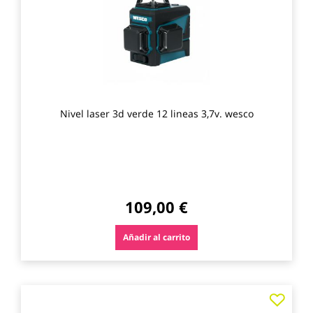
favo
Nivel laser 3d verde 12 lineas 3,7v. wesco
109,00 €
Añadir al carrito
Agre
a