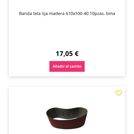
Banda tela lija madera 610x100-40 10pzas. bma
17,05 €
Añadir al carrito
Agre
a
los
favo