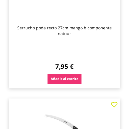
Serrucho poda recto 27cm mango bicomponente
natuur
7,95 €
Añadir al carrito
Agre
a
los
favo