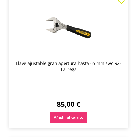
a
los
favo
Llave ajustable gran apertura hasta 65 mm swo 92-
12 irega
85,00 €
Añadir al carrito