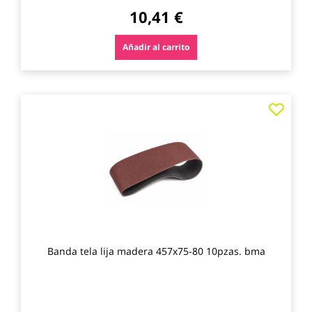
10,41 €
Añadir al carrito
Agre
a
los
favo
Banda tela lija madera 457x75-80 10pzas. bma