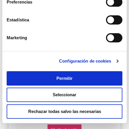
Preferencias
Agre
Estadística
a
los
favo
Marketing
Configuración de cookies
Permitir
Banda lija 100x690mm madera gr40 tela 10 pzas.
bma
Seleccionar
Rechazar todas salvo las necesarias
17,25 €