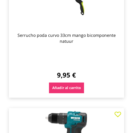
Serrucho poda curvo 33cm mango bicomponente
natuur
9,95 €
Añadir al carrito
Agre
a
los
favo