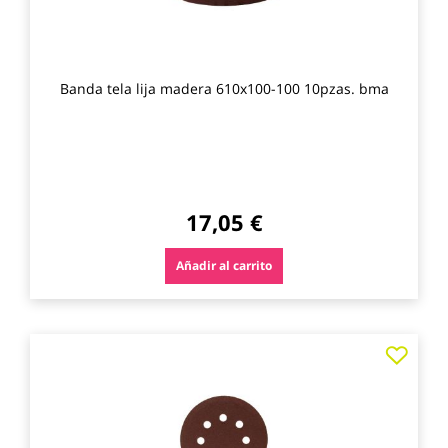
Banda tela lija madera 610x100-100 10pzas. bma
17,05 €
Añadir al carrito
Agre
a
los
favo