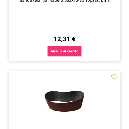
Banda tela lija madera 533x75-80 10pzas. bma
12,31 €
Añadir al carrito
Agre
a
los
favo