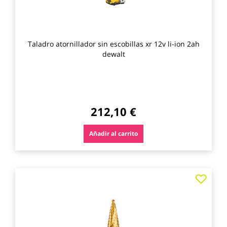
Taladro atornillador sin escobillas xr 12v li-ion 2ah
dewalt
212,10 €
Añadir al carrito
Agre
a
los
favo