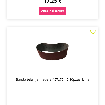
17,25 €
Añadir al carrito
Agre
a
los
favo
Banda tela lija madera 457x75-40 10pzas. bma