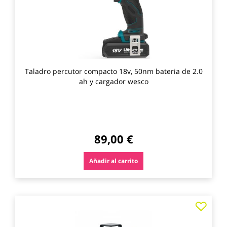
Taladro percutor compacto 18v, 50nm bateria de 2.0
ah y cargador wesco
89,00 €
Añadir al carrito
Agre
a
los