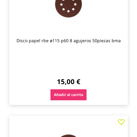
Disco papel rbe ø115 p60 8 agujeros 50piezas bma
15,00 €
Añadir al carrito
Agre
a
los
favo