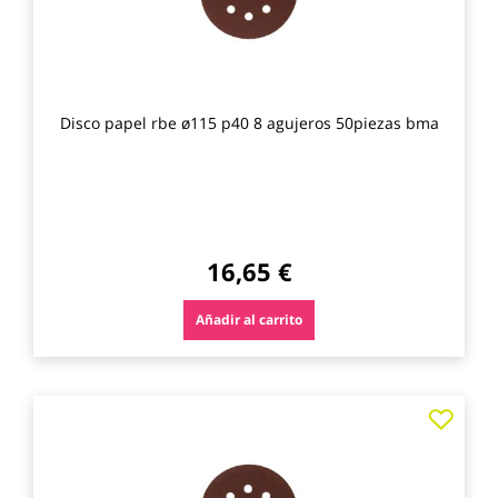
Disco papel rbe ø115 p40 8 agujeros 50piezas bma
16,65 €
Añadir al carrito
Agre
a
los
favo