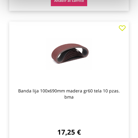
Añadir al carrito
Agre
a
los
favo
Banda lija 100x690mm madera gr60 tela 10 pzas.
bma
17,25 €