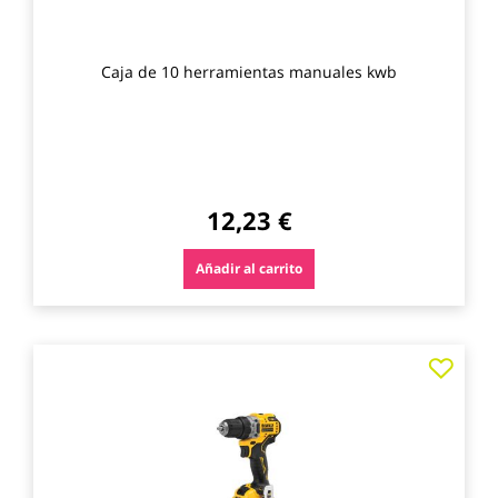
Caja de 10 herramientas manuales kwb
12,23 €
Añadir al carrito
Agre
a
los
favo