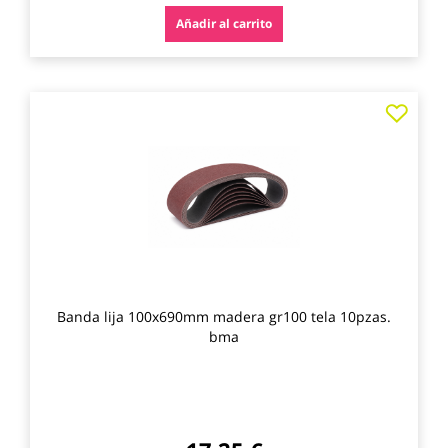
Añadir al carrito
Agre
a
los
favo
Banda lija 100x690mm madera gr100 tela 10pzas.
bma