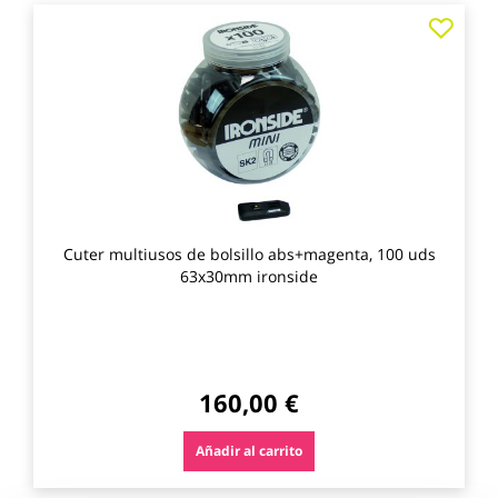
Agre
a
los
favo
Cuter multiusos de bolsillo abs+magenta, 100 uds
63x30mm ironside
160,00 €
Añadir al carrito