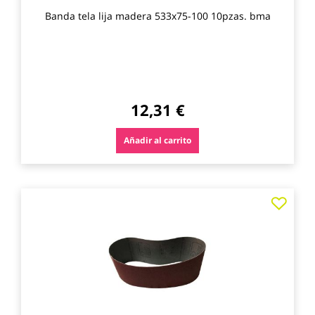
Banda tela lija madera 533x75-100 10pzas. bma
12,31 €
Añadir al carrito
Agre
a
los
favo