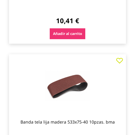
10,41 €
Añadir al carrito
Agre
a
los
favo
Banda tela lija madera 533x75-40 10pzas. bma