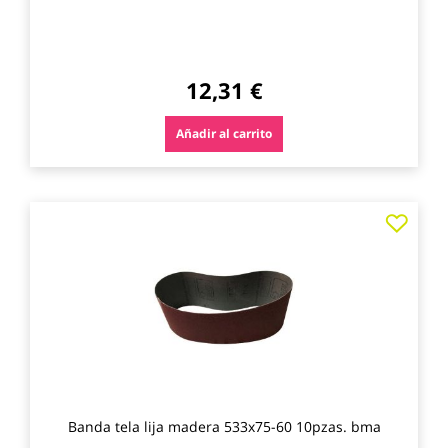
12,31 €
Añadir al carrito
Agre
a
los
favo
Banda tela lija madera 533x75-60 10pzas. bma