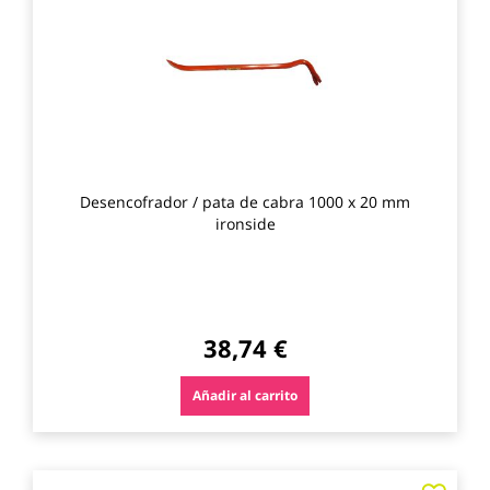
los
favo
Desencofrador / pata de cabra 1000 x 20 mm
ironside
38,74 €
Añadir al carrito
Agre