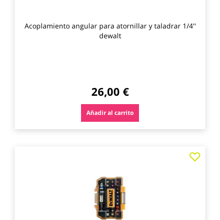
Acoplamiento angular para atornillar y taladrar 1/4''
dewalt
26,00 €
Añadir al carrito
Agre
a
los
favo