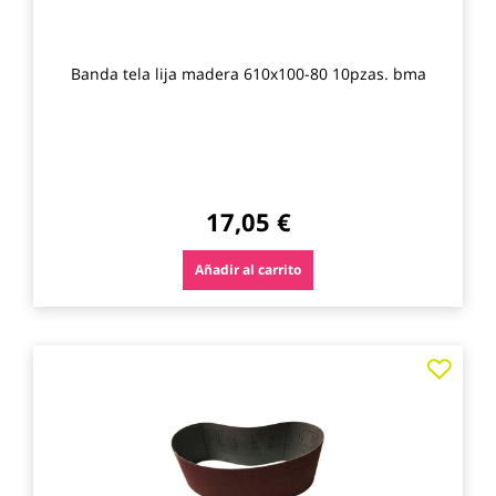
Banda tela lija madera 610x100-80 10pzas. bma
17,05 €
Añadir al carrito
Agre
a
los
favo