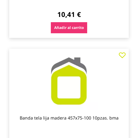
10,41 €
Añadir al carrito
Agre
a
los
favo
Banda tela lija madera 457x75-100 10pzas. bma