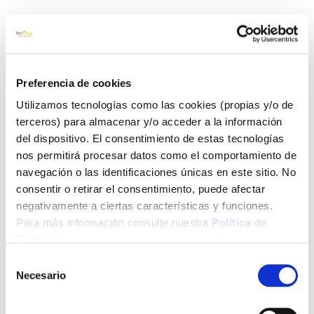
Agre
a
los
favo
Preferencia de cookies
Utilizamos tecnologías como las cookies (propias y/o de
terceros) para almacenar y/o acceder a la información
del dispositivo. El consentimiento de estas tecnologías
nos permitirá procesar datos como el comportamiento de
navegación o las identificaciones únicas en este sitio. No
Antiproyecciones soldadura sin silicona 400 ml xy
consentir o retirar el consentimiento, puede afectar
negativamente a ciertas características y funciones.
Para más información consulte nuestra
Política de
Cookies
.
Selección
7,95 €
Necesario
de
consentimiento
Añadir al carrito