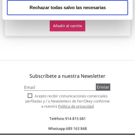
Rechazar todas salvo las necesarias
20,80 €
Añadir al carrito
Subscríbete a nuestra Newsletter
Inscríbase
Enviar
a
nuestro
Acepto recibir comunicaciones comerciales
boletín
perfiladas y / o Newsletters de FerrOkey conforme
de
a nuestra
Política de privacidad
noticias:
Teléfono
914 815 681
Whatsapp
689 163 848