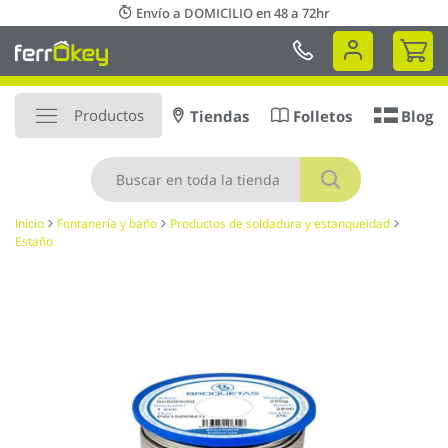
Ir
Envío a DOMICILIO en 48 a 72hr
al
Mi 
contenido
Productos
Tiendas
Folletos
Blog
Buscar
Inicio
Fontanería y baño
Productos de soldadura y estanqueidad
Estaño
Saltar
al
final
de
la
galería
de
imágenes