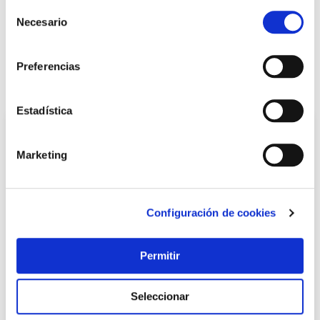
+ INFO
Selección
Necesario
de
consentimiento
LOCALIZA TU TIENDA MÁS CERCANA
Preferencias
También te puede interesar
Estadística
Marketing
Configuración de cookies
Permitir
Estaño de soldar tipo plata 3.5 cb ø 2.0 mm 250 gr
broquetas
Seleccionar
Broquetas