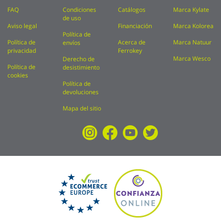
FAQ
Condiciones
Catálogos
Marca Kylate
de uso
Aviso legal
Financiación
Marca Kolorea
Política de
Política de
Acerca de
Marca Natuur
envíos
privacidad
Ferrokey
Marca Wesco
Derecho de
Política de
desistimiento
cookies
Política de
devoluciones
Mapa del sitio