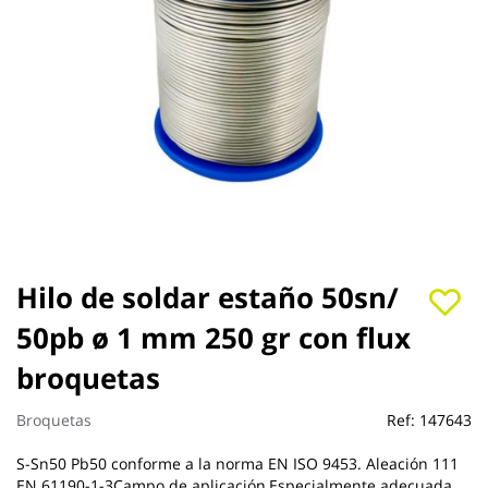
Saltar
Hilo de soldar estaño 50sn/
al
50pb ø 1 mm 250 gr con flux
comienzo
de
broquetas
la
galería
de
Broquetas
Ref:
147643
imágenes
S-Sn50 Pb50 conforme a la norma EN ISO 9453. Aleación 111
EN 61190-1-3Campo de aplicación,Especialmente adecuada