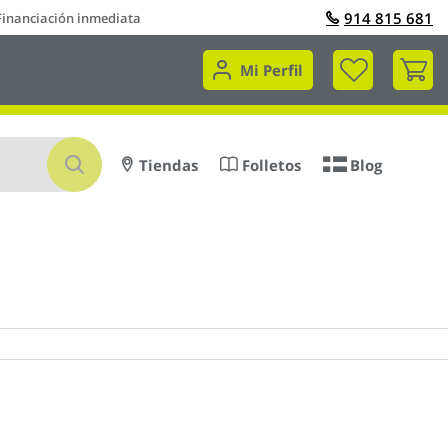
914 815 681
Financiación inmediata
Mi 
Mi Perfil
Buscar
Tiendas
Folletos
Blog