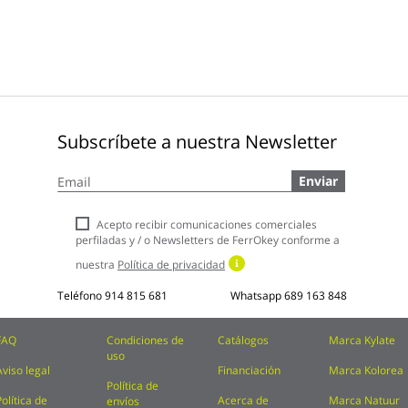
Subscríbete a nuestra Newsletter
Inscríbase
Enviar
a
nuestro
boletín
Acepto recibir comunicaciones comerciales
de
perfiladas y / o Newsletters de FerrOkey conforme a
noticias:
nuestra
Política de privacidad
Teléfono
914 815 681
Whatsapp
689 163 848
FAQ
Condiciones de
Catálogos
Marca Kylate
uso
Aviso legal
Financiación
Marca Kolorea
Política de
Política de
Acerca de
Marca Natuur
envíos