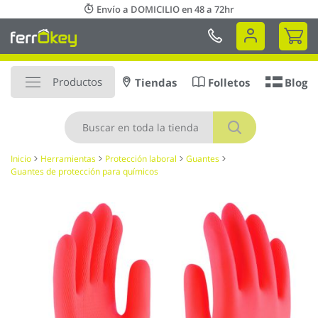
Ir
Envío a DOMICILIO en 48 a 72hr
al
Mi 
contenido
Productos
Tiendas
Folletos
Blog
Buscar
Inicio
Herramientas
Protección laboral
Guantes
Guantes de protección para químicos
Saltar
al
final
de
la
galería
de
imágenes