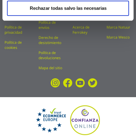
FAQ
Condiciones
Catálogos
Marca Kylate
Rechazar todas salvo las necesarias
de uso
Aviso legal
Financiación
Marca Kolorea
Política de
Política de
Acerca de
Marca Natuur
envíos
privacidad
Ferrokey
Marca Wesco
Derecho de
Política de
desistimiento
cookies
Política de
devoluciones
Mapa del sitio