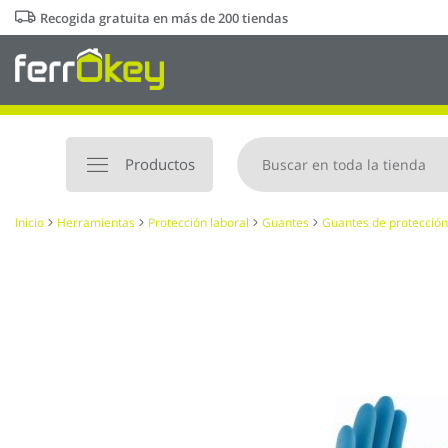
Ir
Recogida gratuita en más de 200 tiendas
al
contenido
Productos
Inicio
Herramientas
Protección laboral
Guantes
Guantes de protección
Saltar
al
final
de
la
galería
de
imágenes