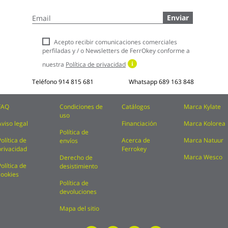
Inscríbase
Enviar
a
nuestro
boletín
Acepto recibir comunicaciones comerciales
de
perfiladas y / o Newsletters de FerrOkey conforme a
noticias:
nuestra
Política de privacidad
Teléfono
914 815 681
Whatsapp
689 163 848
FAQ
Condiciones de
Catálogos
Marca Kylate
uso
Aviso legal
Financiación
Marca Kolorea
Política de
Política de
Acerca de
Marca Natuur
envíos
privacidad
Ferrokey
Marca Wesco
Derecho de
Política de
desistimiento
cookies
Política de
devoluciones
Mapa del sitio