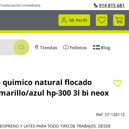
914 815 681
Financiación inmediata
Mi 
Mi Perfil
Buscar
Tiendas
Folletos
Blog
 quimico natural flocado
marillo/azul hp-300 3l bi neox
Ref:
CF-126112
EOPRENO Y LATEX PARA TODO TIPO DE TRABAJOS. DESDE