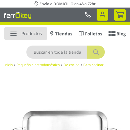
Ir
Envío a DOMICILIO en 48 a 72hr
al
Mi 
contenido
Productos
Tiendas
Folletos
Blog
Buscar
Inicio
Pequeño electrodoméstico
De cocina
Para cocinar
Saltar
al
final
de
la
galería
de
imágenes