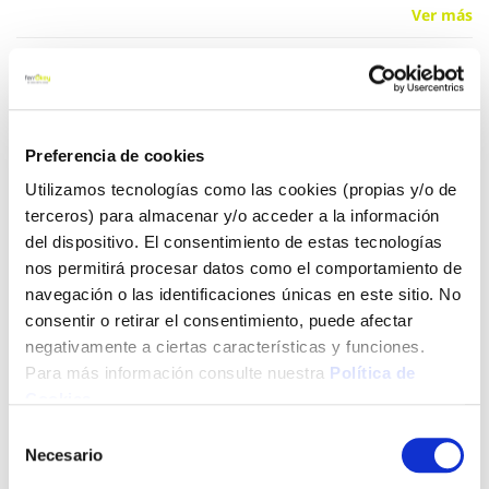
Ver más
56,95 €
Preferencia de cookies
Añadir al carrito
Utilizamos tecnologías como las cookies (propias y/o de
terceros) para almacenar y/o acceder a la información
del dispositivo. El consentimiento de estas tecnologías
Click&Collect - Recogida gratis
Envío a domicilio:
nos permitirá procesar datos como el comportamiento de
en nuestras tiendas
5 días hábiles
navegación o las identificaciones únicas en este sitio. No
consentir o retirar el consentimiento, puede afectar
negativamente a ciertas características y funciones.
+ INFO
Para más información consulte nuestra
Política de
Cookies
.
Selección
LOCALIZA TU TIENDA MÁS CERCANA
Necesario
de
consentimiento
También te puede interesar