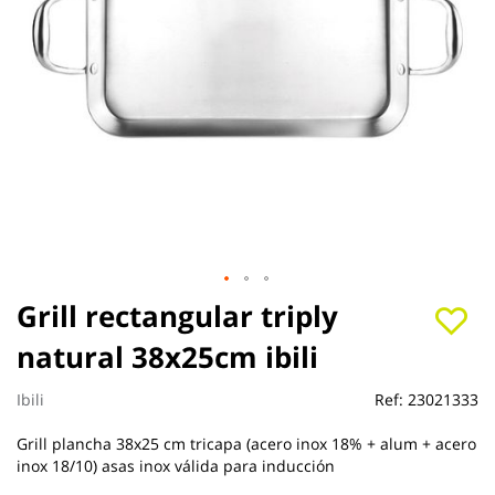
Saltar
Grill rectangular triply
al
natural 38x25cm ibili
comienzo
de
la
Ibili
Ref:
23021333
galería
de
Grill plancha 38x25 cm tricapa (acero inox 18% + alum + acero
imágenes
inox 18/10) asas inox válida para inducción