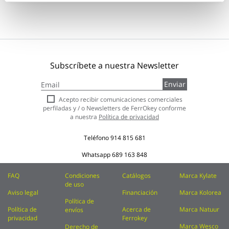
Subscríbete a nuestra Newsletter
Inscríbase
Enviar
a
nuestro
Acepto recibir comunicaciones comerciales
boletín
perfiladas y / o Newsletters de FerrOkey conforme
de
a nuestra
Política de privacidad
noticias:
Teléfono
914 815 681
Whatsapp
689 163 848
FAQ
Condiciones
Catálogos
Marca Kylate
de uso
Aviso legal
Financiación
Marca Kolorea
Política de
Política de
Acerca de
Marca Natuur
envíos
privacidad
Ferrokey
Marca Wesco
Derecho de