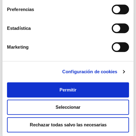
Preferencias
Estadística
Marketing
Configuración de cookies
TOP VENTAS
Permitir
Horno sobremesa 36l 1500w jata
116,00 €
Seleccionar
Añadir al carrito
Rechazar todas salvo las necesarias