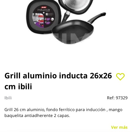
Saltar
Grill aluminio inducta 26x26
al
cm ibili
comienzo
de
la
Ibili
Ref:
97329
galería
de
Grill 26 cm aluminio, fondo ferrítico para inducción , mango
imágenes
baquelita antiadherente 2 capas.
Ver más