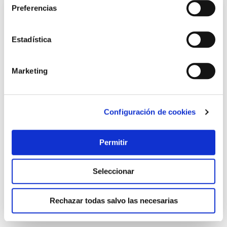
Preferencias
Estadística
Marketing
Configuración de cookies
TOP VENTAS
Sarten efficient plus 28 cm-induccion bra
Permitir
Bra
29,55 €
Seleccionar
Añadir al carrito
Rechazar todas salvo las necesarias