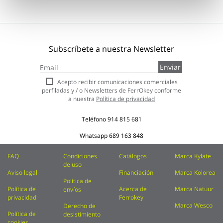
Subscríbete a nuestra Newsletter
Inscríbase
Enviar
a
nuestro
Acepto recibir comunicaciones comerciales
boletín
perfiladas y / o Newsletters de FerrOkey conforme
de
a nuestra
Política de privacidad
noticias:
Teléfono
914 815 681
Whatsapp
689 163 848
FAQ
Condiciones
Catálogos
Marca Kylate
de uso
Aviso legal
Financiación
Marca Kolorea
Política de
Política de
Acerca de
Marca Natuur
envíos
privacidad
Ferrokey
Marca Wesco
Derecho de
Política de
desistimiento
cookies