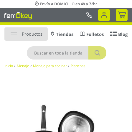
Ir
Envío a DOMICILIO en 48 a 72hr
al
Mi 
contenido
Productos
Tiendas
Folletos
Blog
Buscar
Inicio
Menaje
Menaje para cocinar
Planchas
Saltar
al
final
de
la
galería
de
imágenes