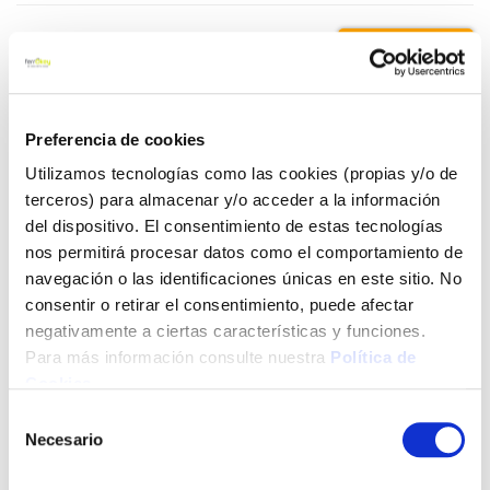
19,00 €
Añadir al carrito
Preferencia de cookies
Utilizamos tecnologías como las cookies (propias y/o de
terceros) para almacenar y/o acceder a la información
del dispositivo. El consentimiento de estas tecnologías
Click&Collect - Recogida gratis
Envío a domicilio:
en nuestras tiendas
5 días hábiles
nos permitirá procesar datos como el comportamiento de
navegación o las identificaciones únicas en este sitio. No
consentir o retirar el consentimiento, puede afectar
+ INFO
negativamente a ciertas características y funciones.
Para más información consulte nuestra
Política de
Cookies
.
LOCALIZA TU TIENDA MÁS CERCANA
Selección
Necesario
de
También te puede interesar
consentimiento