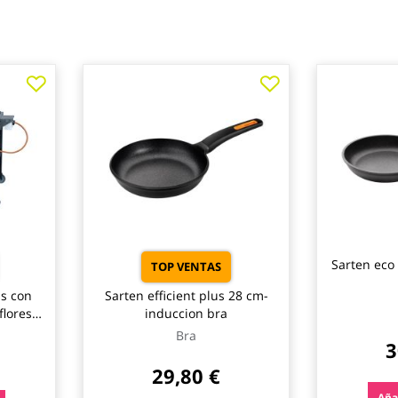
Sarten eco
TOP VENTAS
as con
Sarten efficient plus 28 cm-
lores
induccion bra
Bra
3
29,80 €
Añad