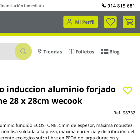
914 815 681
Financiación inmediata
Mi 
Mi Perfil
Buscar
Tiendas
Folletos
Blog
iso induccion aluminio forjado
ne 28 x 28cm wecook
Ref:
98732
e aluminio fundido ECOSTONE. 5mm de espesor, máxima robustez.
ción lisa soldada a la pieza, máxima eficiencia y distribución del
herente ecológico suizo libre en PFOA de larga duración y