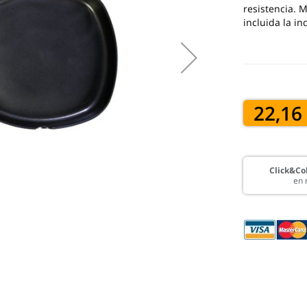
resistencia. 
incluida la i
22,16
Click&Col
en 