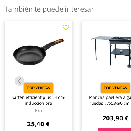
galería
También te puede interesar
de
imágenes
TOP VENTAS
TOP VENTAS
Sarten efficient plus 24 cm-
Plancha paellera a g
induccion bra
ruedas 77x53x90 cm f
cortés
Bra
203,90 €
25,40 €