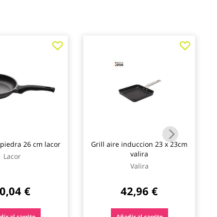
 piedra 26 cm lacor
Grill aire induccion 23 x 23cm
valira
Lacor
Valira
0,04 €
42,96 €
ir al carrito
Añadir al carrito