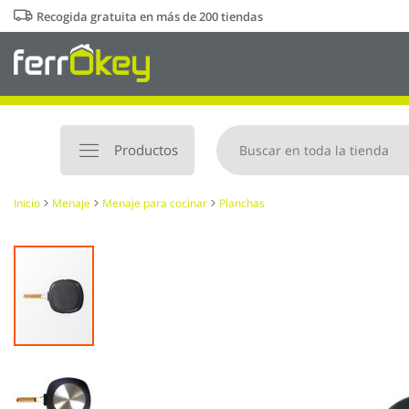
Ir
Recogida gratuita en más de 200 tiendas
al
contenido
Productos
Inicio
Menaje
Menaje para cocinar
Planchas
Saltar
al
final
de
la
galería
de
imágenes