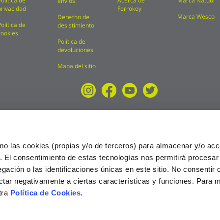
Política de
Acerca de
Marca Natuur
envíos
privacidad
Ferrokey
Marca Wesco
Derecho de
Política de
desistimiento
cookies
Política de
devoluciones
Mapa del sitio
mo las cookies (propias y/o de terceros) para almacenar y/o acc
o. El consentimiento de estas tecnologías nos permitirá procesa
ción o las identificaciones únicas en este sitio. No consentir o 
ctar negativamente a ciertas características y funciones. Para 
tra
Política de Cookies
.