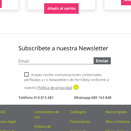
Añadir al carrito
Subscríbete a nuestra Newsletter
Inscríbase
Enviar
a
nuestro
boletín
Acepto recibir comunicaciones comerciales
de
perfiladas y / o Newsletters de FerrOkey conforme a
noticias:
nuestra
Política de privacidad
Teléfono
914 815 681
Whatsapp
689 163 848
FAQ
Condiciones de
Catálogos
Marca Kylate
uso
Aviso legal
Financiación
Marca Kolorea
Política de