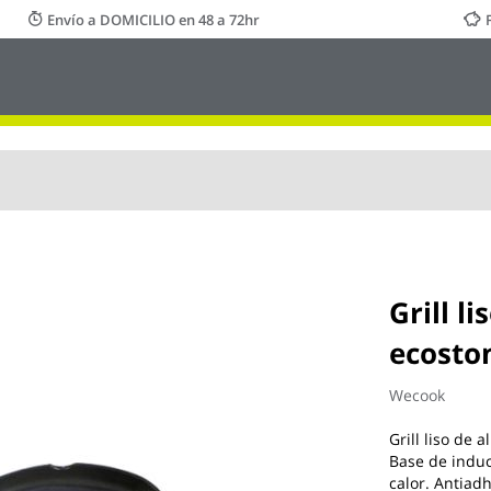
Envío a DOMICILIO en 48 a 72hr
Grill l
ecosto
Wecook
Grill liso d
Base de induc
calor. Antiad