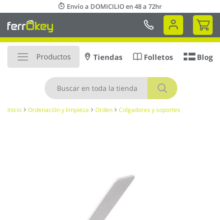
Ir
Envío a DOMICILIO en 48 a 72hr
al
Mi 
contenido
Productos
Tiendas
Folletos
Blog
Buscar
Inicio
Ordenación y limpieza
Orden
Colgadores y soportes
Saltar
al
final
de
la
galería
de
imágenes