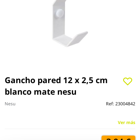
Saltar
Gancho pared 12 x 2,5 cm
al
blanco mate nesu
comienzo
de
la
Nesu
Ref:
23004842
galería
de
imágenes
Ver más