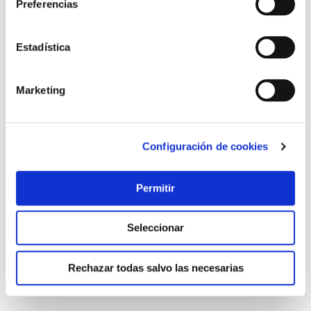
Preferencias
Estadística
Marketing
Clavo adhesivo sms ajustable removible azulejos 4 kg
Configuración de cookies
blister 2 clavos 6 tiras tesa tape
Tesa tape
Permitir
8,58 €
Seleccionar
Añadir al carrito
Rechazar todas salvo las necesarias