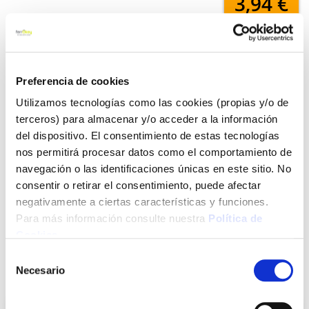
3,94 €
Añadir al carrito
Preferencia de cookies
Utilizamos tecnologías como las cookies (propias y/o de
terceros) para almacenar y/o acceder a la información
Click&Collect - Recogida gratis
Envío a domicilio:
en nuestras tiendas
5 días hábiles
del dispositivo. El consentimiento de estas tecnologías
nos permitirá procesar datos como el comportamiento de
navegación o las identificaciones únicas en este sitio. No
+ INFO
consentir o retirar el consentimiento, puede afectar
negativamente a ciertas características y funciones.
Para más información consulte nuestra
Política de
LOCALIZA TU TIENDA MÁS CERCANA
Cookies
.
Selección
Necesario
de
También te puede interesar
consentimiento