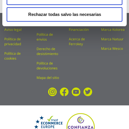
Whatsapp
689 163 848
Rechazar todas salvo las necesarias
FAQ
Condiciones
Catálogos
Marca Kylate
de uso
Aviso legal
Financiación
Marca Kolorea
Política de
Política de
Acerca de
Marca Natuur
envíos
privacidad
Ferrokey
Marca Wesco
Derecho de
Política de
desistimiento
cookies
Política de
devoluciones
Mapa del sitio