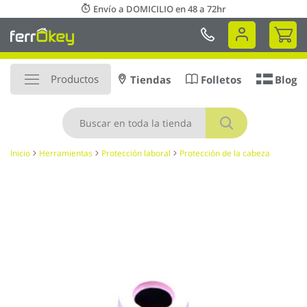
Ir
Envío a DOMICILIO en 48 a 72hr
al
Mi 
contenido
Productos
Tiendas
Folletos
Blog
Buscar
Inicio
Herramientas
Protección laboral
Protección de la cabeza
Saltar
al
final
de
la
galería
de
imágenes