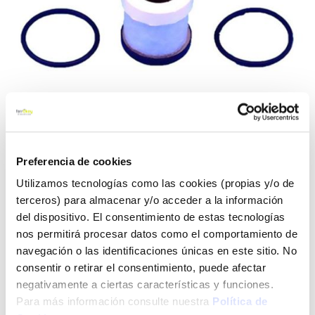
Preferencia de cookies
Saltar
Filtro olores flowstream
Utilizamos tecnologías como las cookies (propias y/o de
al
c/arandela v-5001100 3m
terceros) para almacenar y/o acceder a la información
comienzo
de
del dispositivo. El consentimiento de estas tecnologías
la
3m
Ref:
23004811
nos permitirá procesar datos como el comportamiento de
galería
navegación o las identificaciones únicas en este sitio. No
de
consentir o retirar el consentimiento, puede afectar
imágenes
Ver más
negativamente a ciertas características y funciones.
Para más información consulte nuestra
Política de