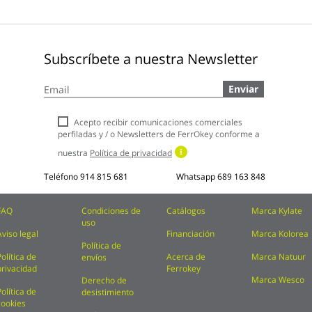
Subscríbete a nuestra Newsletter
Inscríbase
Enviar
a
nuestro
boletín
Acepto recibir comunicaciones comerciales
de
perfiladas y / o Newsletters de FerrOkey conforme a
noticias:
nuestra
Política de privacidad
Teléfono
914 815 681
Whatsapp
689 163 848
FAQ
Condiciones de
Catálogos
Marca Kylate
uso
Aviso legal
Financiación
Marca Kolorea
Política de
Política de
Acerca de
Marca Natuur
envíos
privacidad
Ferrokey
Marca Wesco
Derecho de
Política de
desistimiento
cookies