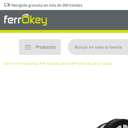
Ir
Recogida gratuita en más de 200 tiendas
al
contenido
Productos
Inicio
Herramientas
Protección laboral
Protección de la cabeza
Saltar
al
final
de
la
galería
de
imágenes