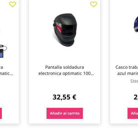
ra
Pantalla soldadura
Casco trab
matica
electronica optimatic 100
azul mari
r
solter
Ste
32,55 €
2
Añadir al carrito
Añad