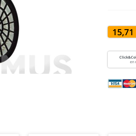
15,71
Click&Col
en 