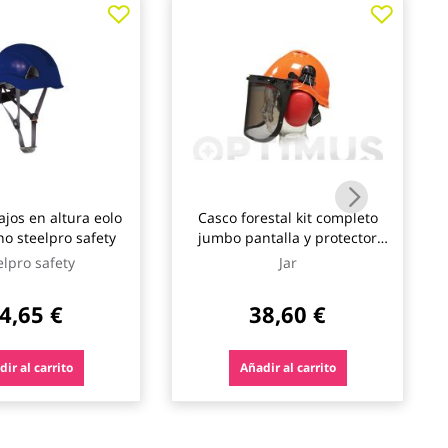
ajos en altura eolo
Casco forestal kit completo
no steelpro safety
jumbo pantalla y protector
auditivo 25,9db jar
elpro safety
Jar
4,65 €
38,60 €
ir al carrito
Añadir al carrito