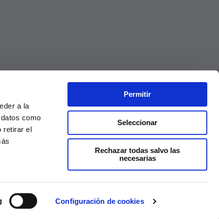
Permitir
eder a la
r datos como
Seleccionar
retirar el
más
Rechazar todas salvo las
necesarias
Precios válidos solo en la web, no en tienda
g
Configuración de cookies