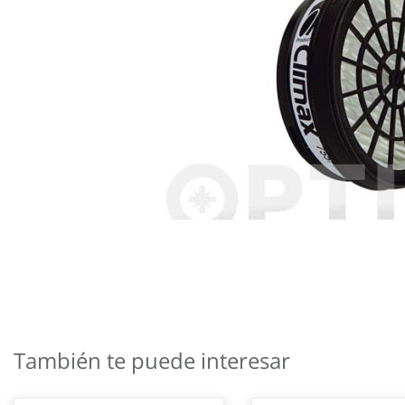
Saltar
al
También te puede interesar
comienzo
de
la