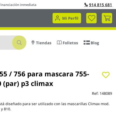
914 815 681
Financiación inmediata
Mi 
Mi Perfil
Buscar
Tiendas
Folletos
Blog
755 / 756 para mascara 755-
 (par) p3 climax
Ref:
148089
 está diseñado para ser utilizado con las mascarillas Climax mod.
 y 810.