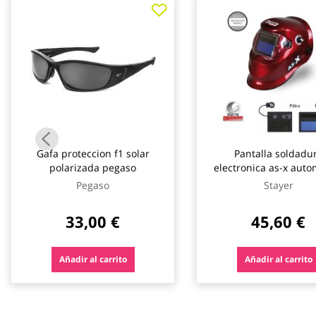
galería
de
imágenes
Gafa proteccion f1 solar
Pantalla soldadu
polarizada pegaso
electronica as-x auto
regulable staye
Pegaso
Stayer
33,00 €
45,60 €
Añadir al carrito
Añadir al carrito