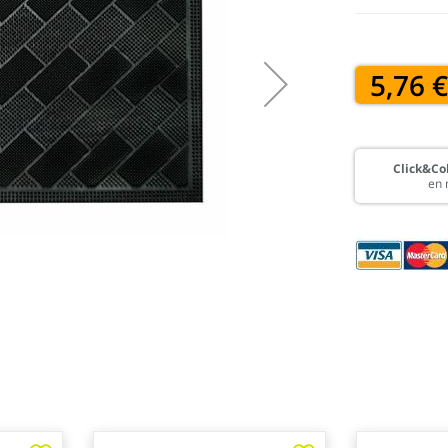
5,76 
Click&Col
en 