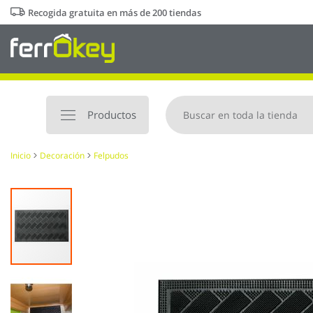
Ir
Recogida gratuita en más de 200 tiendas
al
contenido
Productos
Inicio
Decoración
Felpudos
Saltar
al
final
de
la
galería
de
imágenes