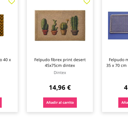
o 40 x
Felpudo fibrex print desert
Felpudo m
45x75cm dintex
35 x 70 cm
Dintex
14,96 €
4
Añadir al carrito
Añad