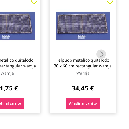
etalico quitalodo
Felpudo metalico quitalodo
 rectangular wamja
30 x 60 cm rectangular wamja
Wamja
Wamja
1,75 €
34,45 €
ir al carrito
Añadir al carrito