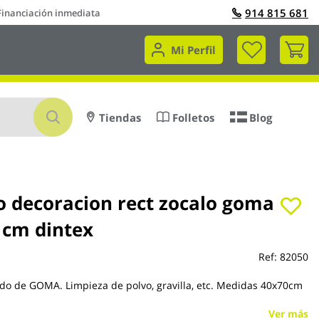
914 815 681
Financiación inmediata
Mi 
Mi Perfil
Buscar
Tiendas
Folletos
Blog
o decoracion rect zocalo goma
 cm dintex
Ref:
82050
udo de GOMA. Limpieza de polvo, gravilla, etc. Medidas 40x70cm
Ver más