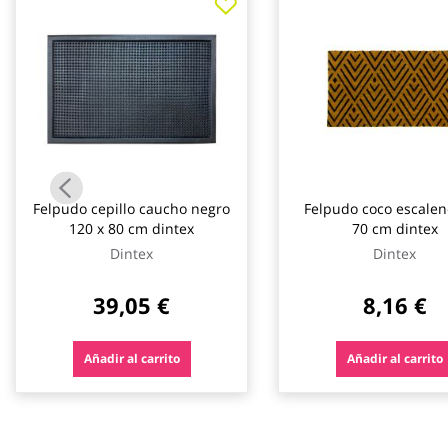
galería
de
imágenes
Felpudo cepillo caucho negro
Felpudo coco escalen
120 x 80 cm dintex
70 cm dintex
Dintex
Dintex
39,05 €
8,16 €
Añadir al carrito
Añadir al carrito