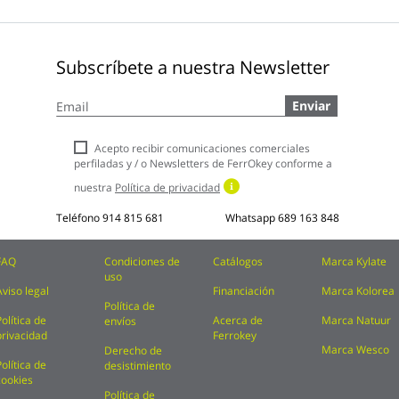
Subscríbete a nuestra Newsletter
Inscríbase
Enviar
a
nuestro
boletín
Acepto recibir comunicaciones comerciales
de
perfiladas y / o Newsletters de FerrOkey conforme a
noticias:
nuestra
Política de privacidad
Teléfono
914 815 681
Whatsapp
689 163 848
FAQ
Condiciones de
Catálogos
Marca Kylate
uso
Aviso legal
Financiación
Marca Kolorea
Política de
Política de
Acerca de
Marca Natuur
envíos
privacidad
Ferrokey
Marca Wesco
Derecho de
Política de
desistimiento
cookies
Política de