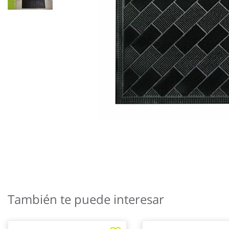
Saltar
al
También te puede interesar
comienzo
de
la