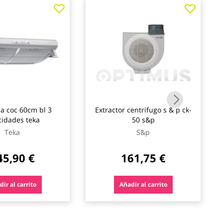
 coc 60cm bl 3
Extractor centrifugo s & p ck-
cidades teka
50 s&p
Teka
S&p
45,90 €
161,75 €
ir al carrito
Añadir al carrito