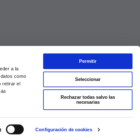
Permitir
eder a la
r datos como
Seleccionar
retirar el
más
Rechazar todas salvo las
necesarias
Precios válidos solo en la web, no en tienda
g
Configuración de cookies