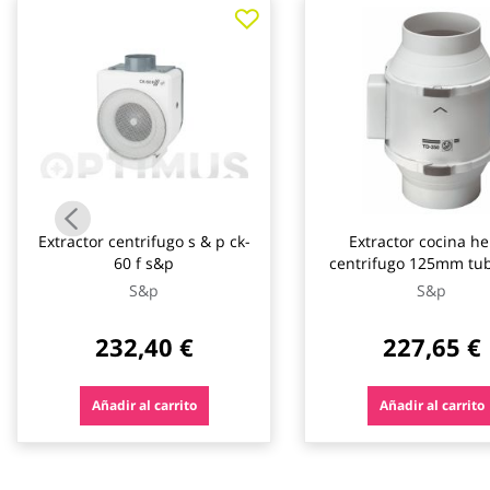
galería
de
imágenes
Extractor centrifugo s & p ck-
Extractor cocina he
60 f s&p
centrifugo 125mm tu
S&p
S&p
232,40 €
227,65 €
Añadir al carrito
Añadir al carrito