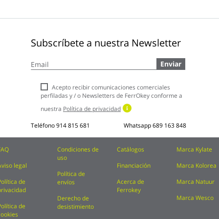
Subscríbete a nuestra Newsletter
Inscríbase
Enviar
a
nuestro
boletín
Acepto recibir comunicaciones comerciales
de
perfiladas y / o Newsletters de FerrOkey conforme a
noticias:
nuestra
Política de privacidad
Teléfono
914 815 681
Whatsapp
689 163 848
FAQ
Condiciones de
Catálogos
Marca Kylate
uso
Aviso legal
Financiación
Marca Kolorea
Política de
Política de
Acerca de
Marca Natuur
envíos
privacidad
Ferrokey
Marca Wesco
Derecho de
Política de
desistimiento
cookies