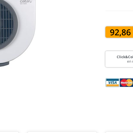
92,86
Click&Col
en 