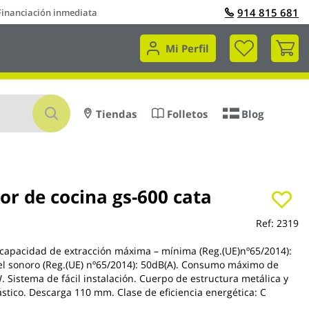
914 815 681
Financiación inmediata
Mi 
Mi Perfil
Buscar
Tiendas
Folletos
Blog
or de cocina gs-600 cata
Ref:
2319
 capacidad de extracción máxima – mínima (Reg.(UE)nº65/2014):
l sonoro (Reg.(UE) nº65/2014): 50dB(A). Consumo máximo de
. Sistema de fácil instalación. Cuerpo de estructura metálica y
ástico. Descarga 110 mm. Clase de eficiencia energética: C