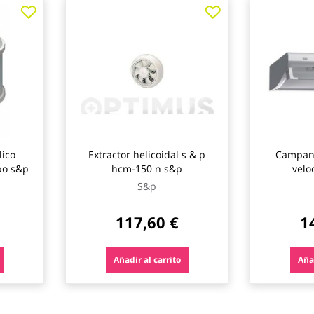
lico
Extractor helicoidal s & p
Campana
bo s&p
hcm-150 n s&p
velo
S&p
117,60 €
1
Añadir al carrito
Añad