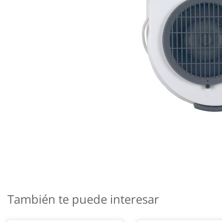
Saltar
al
También te puede interesar
comienzo
de
la