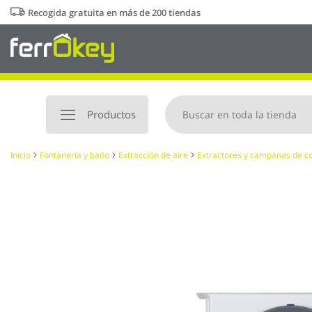
Ir
Recogida gratuita en más de 200 tiendas
al
contenido
Productos
Inicio
Fontanería y baño
Extracción de aire
Extractores y campanas de c
Saltar
al
final
de
la
galería
de
imágenes