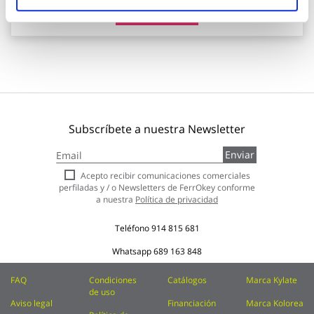
Añadir al carrito
Subscríbete a nuestra Newsletter
Inscríbase
Enviar
a
nuestro
Acepto recibir comunicaciones comerciales
boletín
perfiladas y / o Newsletters de FerrOkey conforme
de
a nuestra
Política de privacidad
noticias:
Teléfono
914 815 681
Whatsapp
689 163 848
FAQ
Condiciones
Catálogos
Marca Kylate
de uso
Aviso legal
Financiación
Marca Kolorea