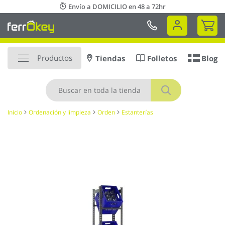
Ir
Envío a DOMICILIO en 48 a 72hr
al
Mi 
contenido
Productos
Tiendas
Folletos
Blog
Buscar
Inicio
Ordenación y limpieza
Orden
Estanterías
Saltar
al
final
de
la
galería
de
imágenes