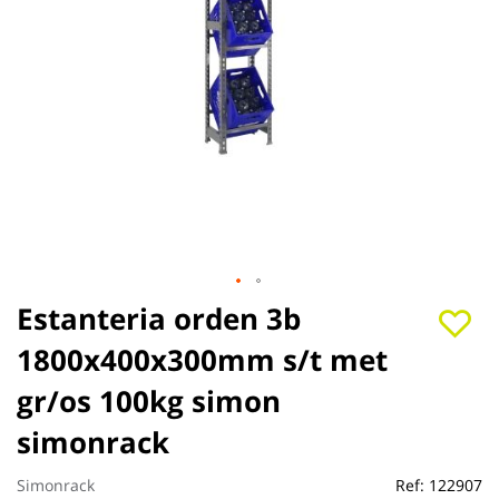
Saltar
Estanteria orden 3b
al
1800x400x300mm s/t met
comienzo
de
gr/os 100kg simon
la
galería
simonrack
de
imágenes
Simonrack
Ref:
122907