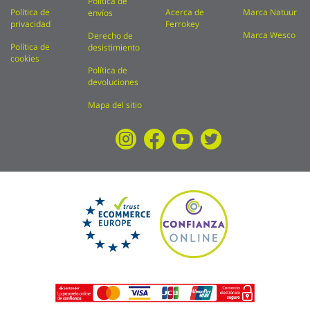
Política de
Política de
Acerca de
Marca Natuur
envíos
privacidad
Ferrokey
Marca Wesco
Derecho de
Política de
desistimiento
cookies
Política de
devoluciones
Mapa del sitio