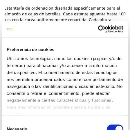
Estantería de ordenación diseñada específicamente para el
almacén de cajas de botellas. Cada estante aguanta hasta 100
kgs con la carga uniformemente repartida. Cada altura
almacena cajas y es por esta razón por la que los largueros se
ponen al reves para mayor seguridad al usuario. Montaje sin
tornillos. Es rigida. Montaje en 6 min. Cajas no incluídas.
Color del producto: gris oscuro. Dimensiones: 1800 x 400 x
300 mm. Nº estantes: 3.
Preferencia de cookies
Utilizamos tecnologías como las cookies (propias y/o de
Ver más
terceros) para almacenar y/o acceder a la información
del dispositivo. El consentimiento de estas tecnologías
46,00 €
nos permitirá procesar datos como el comportamiento de
navegación o las identificaciones únicas en este sitio. No
consentir o retirar el consentimiento, puede afectar
Agotado
negativamente a ciertas características y funciones.
Introduce tu e-mail y te avisaremos si el artículo vuelve a
Para más información consulte nuestra
Política de
estar disponible.
Cookies
.
Selección
Avisarme
Necesario