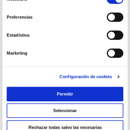
de
consentimiento
También te puede interesar
Preferencias
Estadística
Marketing
Configuración de cookies
Estanteria metal 5 estantes madera sin tornillos 180 x 90
Permitir
x 40 cm gris madera 150kg/est simonrack
Simonrack
Seleccionar
66,34 €
Rechazar todas salvo las necesarias