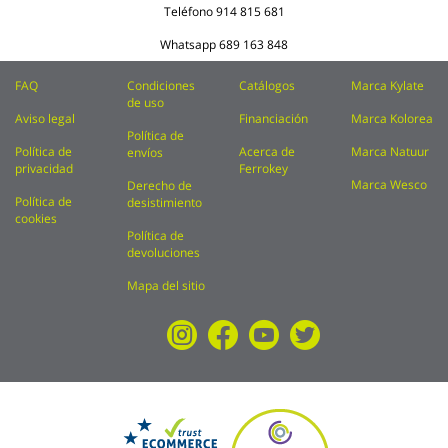
Teléfono
914 815 681
Whatsapp
689 163 848
FAQ
Condiciones
Catálogos
Marca Kylate
de uso
Aviso legal
Financiación
Marca Kolorea
Política de
Política de
Acerca de
Marca Natuur
envíos
privacidad
Ferrokey
Marca Wesco
Derecho de
Política de
desistimiento
cookies
Política de
devoluciones
Mapa del sitio