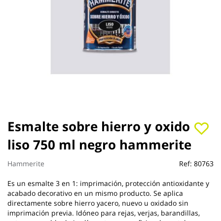
Saltar
Esmalte sobre hierro y oxido
al
liso 750 ml negro hammerite
comienzo
de
la
Hammerite
Ref:
80763
galería
de
Es un esmalte 3 en 1: imprimación, protección antioxidante y
imágenes
acabado decorativo en un mismo producto. Se aplica
directamente sobre hierro yacero, nuevo u oxidado sin
imprimación previa. Idóneo para rejas, verjas, barandillas,