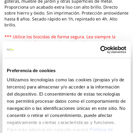
goteras, mueble de jardín y otras superficies de metal.
Proporciona un acabado extra liso con alto brillo. Directo
sobre hierro y óxido. Sin imprimación. Protección antioxidante
hasta 8 años. Secado rápido en 1h, repintado en 4h. Alto
brillo.
*** Utilice los biocidas de forma segura. Lea siempre la
etiqueta y la informacion sobre el biocida antes de usarlo
Ver más
22,95 €
Preferencia de cookies
Utilizamos tecnologías como las cookies (propias y/o de
terceros) para almacenar y/o acceder a la información
Añadir al carrito
del dispositivo. El consentimiento de estas tecnologías
nos permitirá procesar datos como el comportamiento de
navegación o las identificaciones únicas en este sitio. No
consentir o retirar el consentimiento, puede afectar
negativamente a ciertas características y funciones.
Click&Collect - Recogida gratis
Envío a domicilio:
en nuestras tiendas
5 días hábiles
Para más información consulte nuestra
Política de