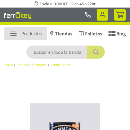
Ir
Envío a DOMICILIO en 48 a 72hr
al
Mi 
contenido
Productos
Tiendas
Folletos
Blog
Buscar
Inicio
Pintura
Esmaltes
Antioxidante
Saltar
al
final
de
la
galería
de
imágenes