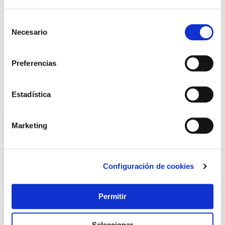
Cookies
.
Selección
+ INFO
Necesario
de
consentimiento
LOCALIZA TU TIENDA MÁS CERCANA
Preferencias
Estadística
También te puede interesar
Marketing
Configuración de cookies
Permitir
Seleccionar