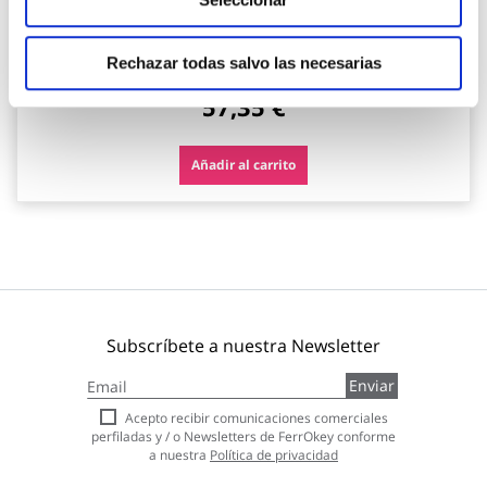
Esmalte sobre hierro y oxido satinado 2,5 l blanco
hammerite
Hammerite
Rechazar todas salvo las necesarias
57,35 €
Añadir al carrito
Subscríbete a nuestra Newsletter
Inscríbase
Enviar
a
nuestro
Acepto recibir comunicaciones comerciales
boletín
perfiladas y / o Newsletters de FerrOkey conforme
de
a nuestra
Política de privacidad
noticias: