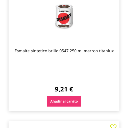
los
favo
Esmalte sintetico brillo 0547 250 ml marron titanlux
9,21 €
Añadir al carrito
Agre