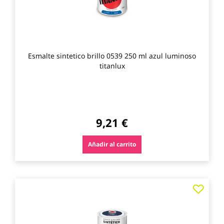
Esmalte sintetico brillo 0539 250 ml azul luminoso
titanlux
9,21 €
Añadir al carrito
Agre
a
los
favo