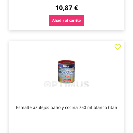
10,87 €
Añadir al carrito
Agre
a
los
favo
Esmalte azulejos baño y cocina 750 ml blanco titan