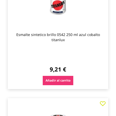
Esmalte sintetico brillo 0542 250 ml azul cobalto
titanlux
9,21 €
Añadir al carrito
Agre
a
los
favo