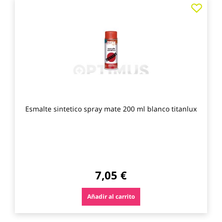
Agre
a
los
favo
Esmalte sintetico spray mate 200 ml blanco titanlux
7,05 €
Añadir al carrito