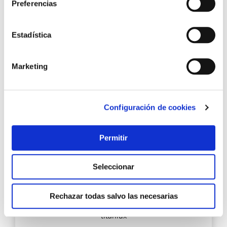
Preferencias
9,21 €
Estadística
Añadir al carrito
Marketing
Agre
a
Configuración de cookies
los
favo
Permitir
Seleccionar
Rechazar todas salvo las necesarias
Esmalte sintetico brillo 0509 250 ml gris perla
titanlux