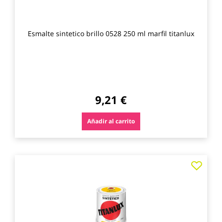
Esmalte sintetico brillo 0528 250 ml marfil titanlux
9,21 €
Añadir al carrito
Agre
a
los
favo