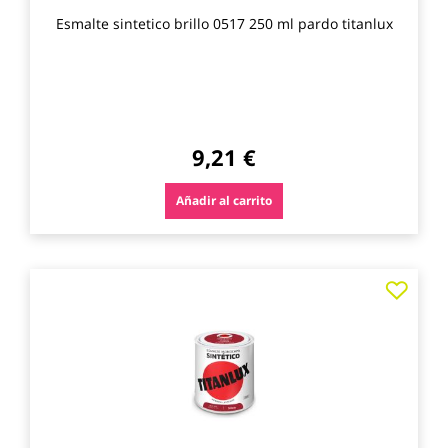
Esmalte sintetico brillo 0517 250 ml pardo titanlux
9,21 €
Añadir al carrito
Agre
a
los
favo