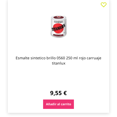
Agre
a
los
favo
Esmalte sintetico brillo 0560 250 ml rojo carruaje
titanlux
9,55 €
Añadir al carrito