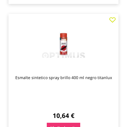
Agre
a
los
favo
Esmalte sintetico spray brillo 400 ml negro titanlux
10,64 €