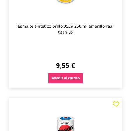
Esmalte sintetico brillo 0529 250 ml amarillo real
titanlux
9,55 €
Añadir al carrito
Agre
a
los
favo