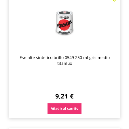
a
los
favo
Esmalte sintetico brillo 0549 250 ml gris medio
titanlux
9,21 €
Añadir al carrito