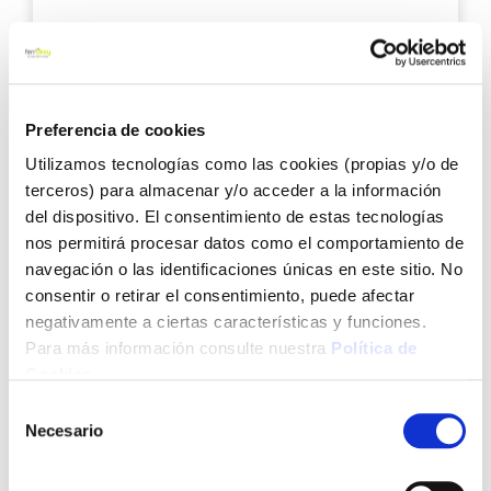
36,60 €
Añadir al carrito
Preferencia de cookies
Utilizamos tecnologías como las cookies (propias y/o de
Agre
terceros) para almacenar y/o acceder a la información
a
del dispositivo. El consentimiento de estas tecnologías
los
nos permitirá procesar datos como el comportamiento de
favo
navegación o las identificaciones únicas en este sitio. No
consentir o retirar el consentimiento, puede afectar
negativamente a ciertas características y funciones.
Para más información consulte nuestra
Política de
Cookies
.
Selección
Esmalte sintetico brillo 0503 250 ml gris acero
Necesario
de
titanlux
consentimiento