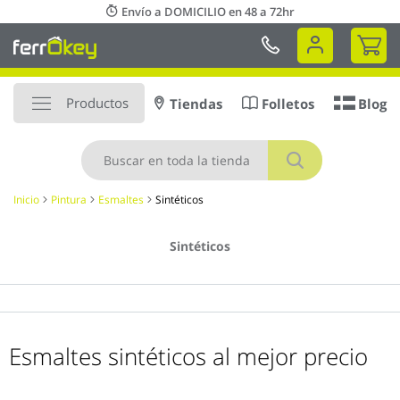
Ir
Envío a DOMICILIO en 48 a 72hr
al
Mi 
contenido
Productos
Tiendas
Folletos
Blog
Buscar
Inicio
Pintura
Esmaltes
Sintéticos
Sintéticos
Esmaltes sintéticos al mejor precio