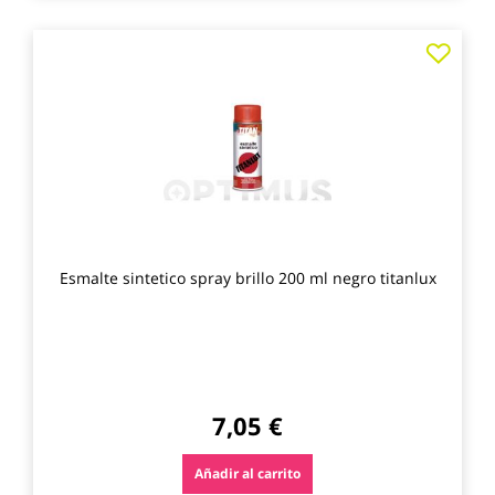
Agre
a
los
favo
Esmalte sintetico spray brillo 200 ml negro titanlux
7,05 €
Añadir al carrito