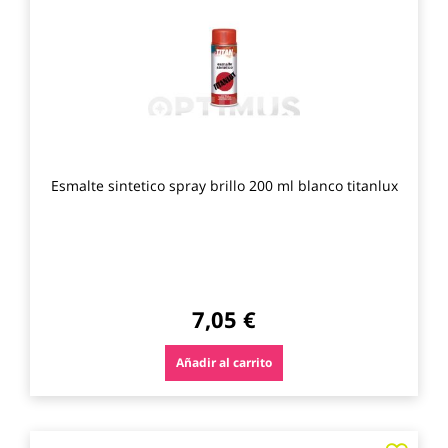
los
favo
Esmalte sintetico spray brillo 200 ml blanco titanlux
7,05 €
Añadir al carrito
Agre