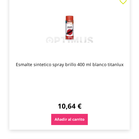
a
los
favo
Esmalte sintetico spray brillo 400 ml blanco titanlux
10,64 €
Añadir al carrito