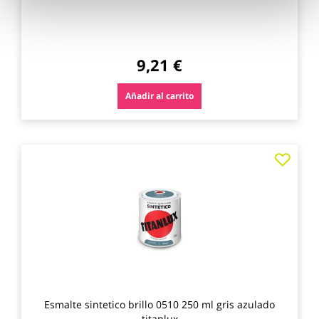
9,21 €
Añadir al carrito
Agre
a
los
favo
Esmalte sintetico brillo 0510 250 ml gris azulado
titanlux