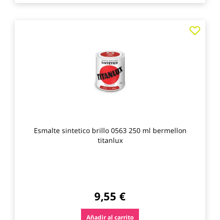
Agre
a
los
favo
Esmalte sintetico brillo 0563 250 ml bermellon
titanlux
9,55 €
Añadir al carrito