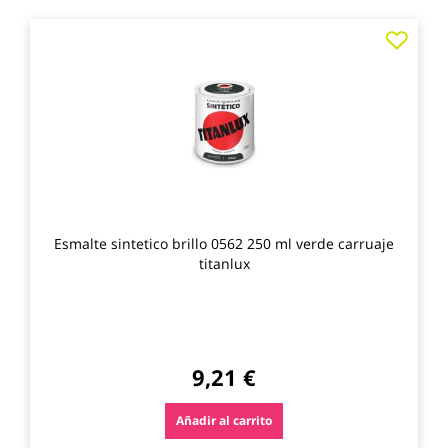
Agre
a
los
favo
Esmalte sintetico brillo 0562 250 ml verde carruaje
titanlux
9,21 €
Añadir al carrito