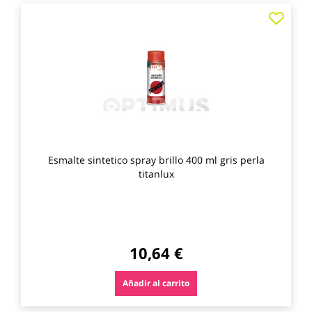
Agre
a
los
favo
Esmalte sintetico spray brillo 400 ml gris perla
titanlux
10,64 €
Añadir al carrito