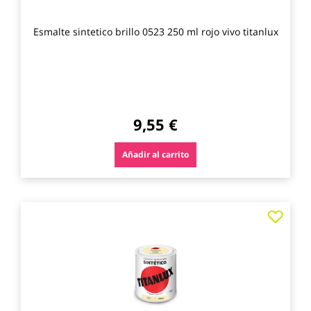
Esmalte sintetico brillo 0523 250 ml rojo vivo titanlux
9,55 €
Añadir al carrito
Agre
a
los
favo