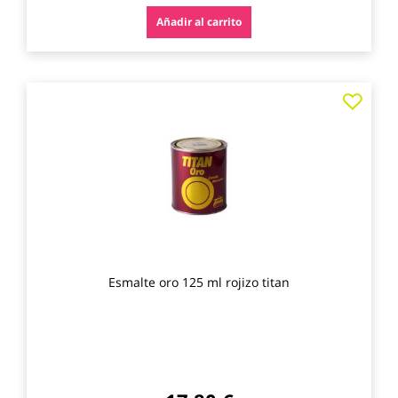
Añadir al carrito
Agre
a
los
favo
Esmalte oro 125 ml rojizo titan