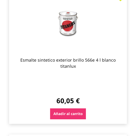
a
los
favo
Esmalte sintetico exterior brillo 566e 4 l blanco
titanlux
60,05 €
Añadir al carrito