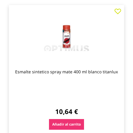
Agre
a
los
favo
Esmalte sintetico spray mate 400 ml blanco titanlux
10,64 €
Añadir al carrito