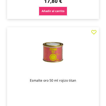
17,80 €
Añadir al carrito
Agre
a
los
favo
Esmalte oro 50 ml rojizo titan