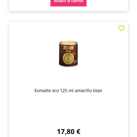
Añadir al carrito
Agre
a
los
favo
Esmalte oro 125 ml amarillo titan
17,80 €